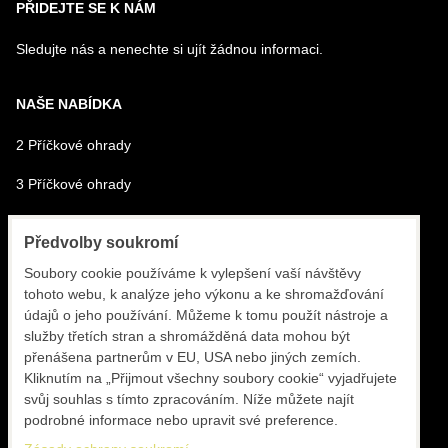
PŘIDEJTE SE K NÁM
Sledujte nás a nenechte si ujít žádnou informaci.
NAŠE NABÍDKA
2 Příčkové ohrady
3 Příčkové ohrady
4 Příčkové ohrady
Předvolby soukromí
Montážní materiál
Soubory cookie používáme k vylepšení vaší návštěvy
tohoto webu, k analýze jeho výkonu a ke shromažďování
Doprava materiálu a montérů
údajů o jeho používání. Můžeme k tomu použít nástroje a
služby třetích stran a shromážděná data mohou být
Montáž ohrad
přenášena partnerům v EU, USA nebo jiných zemích.
Kliknutím na „Přijmout všechny soubory cookie“ vyjadřujete
Ubytování montérů
svůj souhlas s tímto zpracováním. Níže můžete najít
Šéfmontáž
podrobné informace nebo upravit své preference.