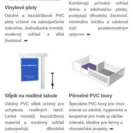
Kombinujú prírodný vzhľad
Vinylové ploty
dreva s odolnosťou plastu,
Odolné a bezúdržbové PVC
poskytujú dlhodobú životnosť,
ploty určené na zabezpečenie
minimálnu údržbu a odolnosť
súkromia. Jednoduchá montáž,
voči poveternostným
moderný vzhľad a dlhá
vplyvom. ➡️
životnosť. ➡️
Stĺpik na realitné tabule
Pôrodné PVC boxy
Odolný PVC stĺpik určený pre
Špeciálne PVC boxy pre chov
uchytenie realitných tabúľ.
zvierat sú odolné, hygienické a
Ľahká montáž, bezúdržbový
bezpečné pre malé aj väčšie
materiál a moderný vzhľad
zvieratá, ideálne pre farmy a
zabezpečujú dlhodobé
chovateľské projekty. ➡️