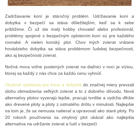
Zadržiavanie koní je stáročný problém. Udržiavanie koní a
dobytka v bezpečí sa stáva dôležitejším, keď sa k sebe
priblížime. Či už ste malý hobby chovateľ alebo profesionál,
problémy spojené s bezpečným oplotením koní sú pre každého
rovnaké. A nielen konský plot. Chov iných zvierat vrátane
hovädzieho dobytka sa stáva problémom ľudskej bezpečnosti,
ako aj bezpečnosti zvierat.
Nočná mora voľne pustených zvierat na diaľnici v noci je víziou,
ktorej sa každý z nás chce za každú cenu vyhnúť.
Vinylové oplotenia pre kone a dobytok
do značnej miery prevzali
úlohu obmedzenia veľkých zvierat a to z dobrého dôvodu. Nové
alternatívy plotov vyzerajú lepšie, pracujú tvrdšie a vydržia dlhšie
ako drevené ploty a ploty z ostnatého drôtu v minulosti. Najlepšie
na tom je, že sa nemusia natierať a opravovať ako staré ploty. Po
20 rokoch používania sa vinylový plot ukázal ako najlepšia
alternatíva na udržanie zvierat a ľudí v bezpečí.