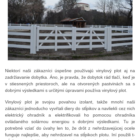
Niektorí naši zákazníci úspešne používajú vinylový plot aj na
zadržiavanie dobytka. Áno, je pravda, že dobytok rád tlačí, keď je
v stiesnených priestoroch, ale na otvorených pastvinách sa s
dobrými výsledkami s určitými úpravami používa vinylový plot.
Vinylový plot je svojou povahou izolant, takže mnohí naši
zákazníci jednoducho vyvŕtali diery do stĺpikov a navliekli cez nich
elektrický ohradník a elektrifikovali ho pomocou ohradníka
ovládaného solárnou energiou s dobrými výsledkami. Tu je
potrebné vziať do úvahy len to, že drôt z nehrdzavejúcej ocele
funguje najlepšie, aby nehrdzavel na stĺpikoch plotu. Iní použili t-