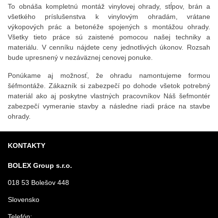
To obnáša kompletnú montáž vinylovej ohrady, stĺpov, brán a
všetkého príslušenstva k vinylovým ohradám, vrátane
výkopových prác a betonéže spojených s montážou ohrady.
Všetky tieto práce sú zaistené pomocou našej techniky a
materiálu. V cenníku nájdete ceny jednotlivých úkonov. Rozsah
bude upresnený v nezáväznej cenovej ponuke.
Ponúkame aj možnosť, že ohradu namontujeme formou
šéfmontáže. Zákazník si zabezpečí po dohode všetok potrebný
materiál ako aj poskytne vlastných pracovníkov Náš šefmontér
zabezpečí vymeranie stavby a následne riadi práce na stavbe
ohrady.
KONTAKTY
BOLEX Group s.r.o.
018 53 Bolešov 448
Slovensko
Telefón: