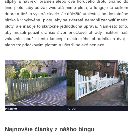
stĺpiky a navliekli prameň alebo dva horúceho drôtu priamo do
línie plotu, aby udržali zvieratá mimo plota, a funguje to celkom
dobre a tiež to vyzerá skvele. Je dôležité umiestniť ho dostatočne
blízko k vinylovému plotu, aby sa zvieratá nemohli zachytiť medzi
ploty, ale inak je to skutočne jednoduchá úprava. Namiesto toho,
aby museli použiť drahšie štvor priečkové ohrady, niektorí naši
zákazníci použili tento koncept elektrického ohradníka s dvoj -
alebo trojpriečkovým plotom a ušetrili nejaké peniaze.
Najnovšie články z nášho blogu