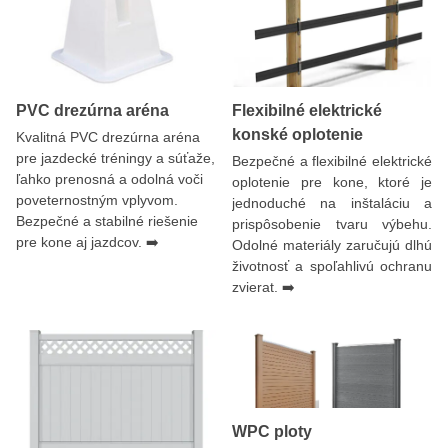
PVC drezúrna aréna
Flexibilné elektrické
konské oplotenie
Kvalitná PVC drezúrna aréna
pre jazdecké tréningy a súťaže,
Bezpečné a flexibilné elektrické
ľahko prenosná a odolná voči
oplotenie pre kone, ktoré je
poveternostným vplyvom.
jednoduché na inštaláciu a
Bezpečné a stabilné riešenie
prispôsobenie tvaru výbehu.
pre kone aj jazdcov. ➡️
Odolné materiály zaručujú dlhú
životnosť a spoľahlivú ochranu
zvierat. ➡️
WPC ploty