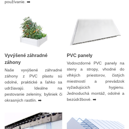
používanie. ➡️
Vyvýšené záhradné
PVC panely
záhony
Vodovzdorné PVC panely na
steny a stropy, vhodné do
Naše vyvýšené záhradné
vlhkých priestorov, čistých
záhony z PVC plastu sú
miestností a prevádzok
odolné, praktické a ľahko sa
vyžadujúcich hygienu.
udržiavajú. Ideálne na
Jednoduchá montáž, odolné a
pestovanie zeleniny, byliniek či
bezúdržbové. ➡️
okrasných rastlín. ➡️