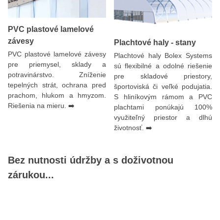
PVC plastové lamelové
závesy
Plachtové haly - stany
PVC plastové lamelové závesy
Plachtové haly Bolex Systems
pre priemysel, sklady a
sú flexibilné a odolné riešenie
potravinárstvo. Zníženie
pre skladové priestory,
tepelných strát, ochrana pred
športoviská či veľké podujatia.
prachom, hlukom a hmyzom.
S hliníkovým rámom a PVC
Riešenia na mieru. ➡️
plachtami ponúkajú 100%
využiteľný priestor a dlhú
životnosť. ➡️
Bez nutnosti údržby a s doživotnou
zárukou...