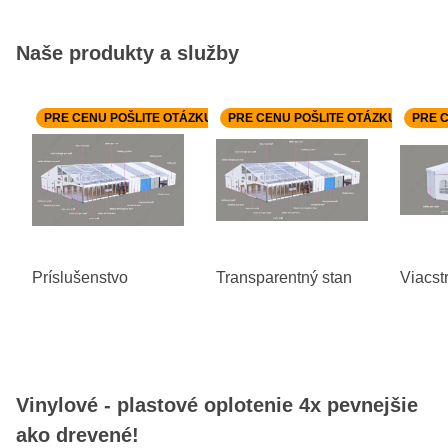
Naše produkty a služby
PRE CENU POŠLITE OTÁZKU K PRODUKTU.
PRE CENU POŠLITE OTÁZKU K PROD
PRE 
Príslušenstvo
Transparentný stan
Viacst
Vinylové - plastové oplotenie 4x pevnejšie
ako drevené!