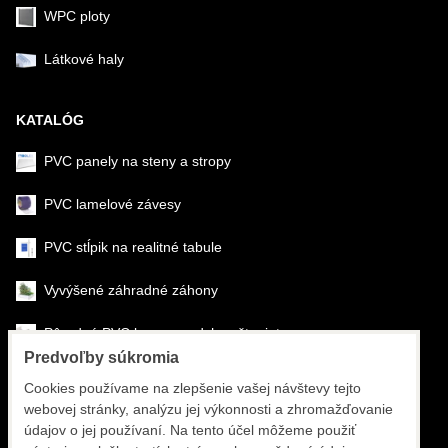
WPC ploty
Látkové haly
KATALÓG
PVC panely na steny a stropy
PVC lamelové závesy
PVC stĺpik na realitné tabule
Vyvýšené záhradné záhony
Pôrodné PVC boxy na odchov šteniat
Predvoľby súkromia
Šéfmontáž & montáž
Cookies používame na zlepšenie vašej návštevy tejto
webovej stránky, analýzu jej výkonnosti a zhromažďovanie
Športové systémy
údajov o jej používaní. Na tento účel môžeme použiť