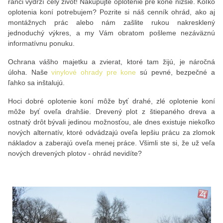
ranči vydrží celý život! Nakupujte oplotenie pre kone nižšie. Koľko
oplotenia koní potrebujem? Pozrite si náš cenník ohrád, ako aj
montážnych prác alebo nám zašlite rukou nakresklený
jednoduchý výkres, a my Vám obratom pošleme nezáväznú
informatívnu ponuku.
Ochrana vášho majetku a zvierat, ktoré tam žijú, je náročná
úloha. Naše
vinylové ohrady pre kone
sú pevné, bezpečné a
ľahko sa inštalujú.
Hoci dobré oplotenie koní môže byť drahé, zlé oplotenie koní
môže byť oveľa drahšie. Drevený plot z štiepaného dreva a
ostnatý drôt bývali jedinou možnosťou, ale dnes existuje niekoľko
nových alternatív, ktoré odvádzajú oveľa lepšiu prácu za zlomok
nákladov a zaberajú oveľa menej práce. Všimli ste si, že už veľa
nových drevených plotov - ohrád nevidíte?