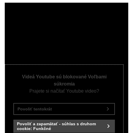
Videá Youtube sú blokované Voľbami
súkromia
Prajete si načítať Youtube video?
Povoliť tentokrát
Povoliť a zapamätať - súhlas s druhom
cookie: Funkčné