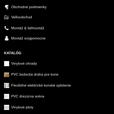
Obchodné podmienky
Veľkoobchod
Montáž & šéfmontáž
Montáž svojpomocne
KATALÓG
Vinylové ohrady
PVC bežecká dráha pre kone
Flexibilné elektrické konské oplotenie
PVC drezúrna aréna
Vinylové ploty