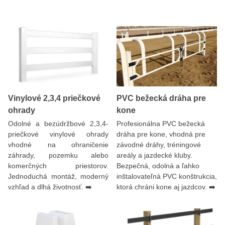
Vinylové 2,3,4 priečkové
PVC bežecká dráha pre
ohrady
kone
Odolné a bezúdržbové 2,3,4-
Profesionálna PVC bežecká
priečkové vinylové ohrady
dráha pre kone, vhodná pre
vhodné na ohraničenie
závodné dráhy, tréningové
záhrady, pozemku alebo
areály a jazdecké kluby.
komerčných priestorov.
Bezpečná, odolná a ľahko
Jednoduchá montáž, moderný
inštalovateľná PVC konštrukcia,
vzhľad a dlhá životnosť. ➡️
ktorá chráni kone aj jazdcov. ➡️