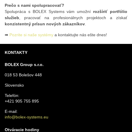
Prečo s nami spolupracovať?
Spolupráca s BOLEX Systems vám umožní
rozšíriť portfólio
služieb
, pracovať na profesionálnych projektoch a získať
konzistentný prísun nových zákazníkov
.
➡
Pozrite si naše systémy
a kontaktujte nás ešte dnes!
KONTAKTY
BOLEX Group s.r.o.
018 53 Bolešov 448
Slovensko
Telefón:
+421 905 755 895
E-mail:
info@bolex-systems.eu
Otváracie hodiny