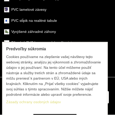
PVC lamelové závesy
PVC stĺpik na realitné tabule
Vyvýšené záhradné záhony
Pôrodné PVC boxy na odchov šteniat
Predvoľby súkromia
Šéfmontáž & montáž
Cookies používame na zlepšenie vašej návštevy tejto
webovej stránky, analýzu jej výkonnosti a zhromažďovanie
Športové systémy
údajov o jej používaní. Na tento účel môžeme použiť
nástroje a služby tretích strán a zhromaždené údaje sa
môžu preniesť k partnerom v EÚ, USA alebo iných
krajinách. Kliknutím na „Prijať všetky cookies“ vyjadrujete
svoj súhlas s týmto spracovaním. Nižšie môžete nájsť
podrobné informácie alebo upraviť svoje preferencie.
Zásady ochrany osobných údajov