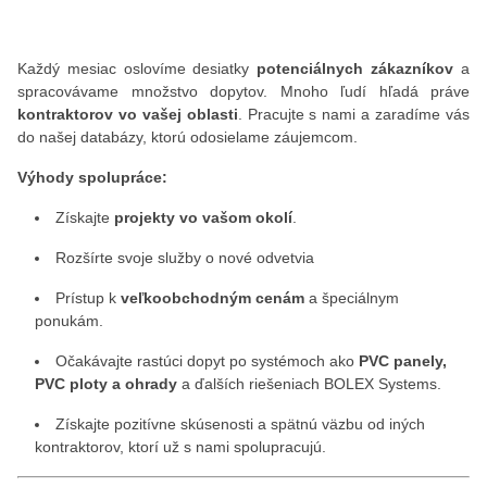
Každý mesiac oslovíme desiatky
potenciálnych zákazníkov
a
spracovávame množstvo dopytov. Mnoho ľudí hľadá práve
kontraktorov vo vašej oblasti
. Pracujte s nami a zaradíme vás
do našej databázy, ktorú odosielame záujemcom.
Výhody spolupráce:
Získajte
projekty vo vašom okolí
.
Rozšírte svoje služby o nové odvetvia
Prístup k
veľkoobchodným cenám
a špeciálnym
ponukám.
Očakávajte rastúci dopyt po systémoch ako
PVC panely,
PVC ploty a ohrady
a ďalších riešeniach BOLEX Systems.
Získajte pozitívne skúsenosti a spätnú väzbu od iných
kontraktorov, ktorí už s nami spolupracujú.