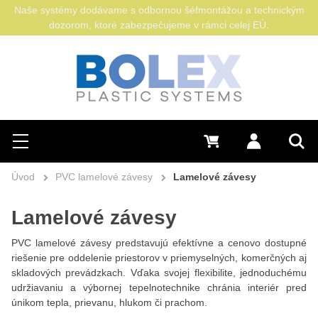
Naše systémy dodávame s odbornou šéfmontážou a technickým
dozorom, ktoré zabezpečujeme v rámci celej EÚ.
Hľadať
0 €
Prihlásiť sa
Menu
Vyh
Úvod
PVC lamelové závesy
Lamelové závesy
Lamelové závesy
PVC lamelové závesy predstavujú efektívne a cenovo dostupné
riešenie pre oddelenie priestorov v priemyselných, komerčných aj
skladových prevádzkach. Vďaka svojej flexibilite, jednoduchému
udržiavaniu a výbornej tepelnotechnike chránia interiér pred
únikom tepla, prievanu, hlukom či prachom.