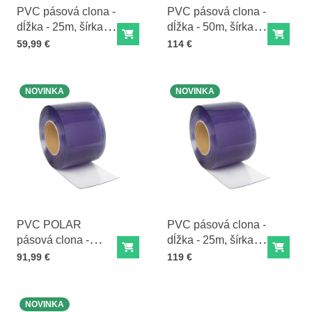
PVC pásová clona -
PVC pásová clona -
dĺžka - 25m, šírka -
dĺžka - 50m, šírka -
Do košíka
Do ko
20cm, hrúbka - 2mm
20cm, hrúbka - 2mm
Cena s DPH
Cena s DPH
59,99 €
114 €
NOVINKA
NOVINKA
PVC POLAR
PVC pásová clona -
pásová clona -
dĺžka - 25m, šírka -
Do košíka
Do ko
dĺžka - 25m, šírka -
30cm, hrúbka - 3mm
Cena s DPH
Cena s DPH
91,99 €
119 €
20cm, hrúbka - 3mm
NOVINKA