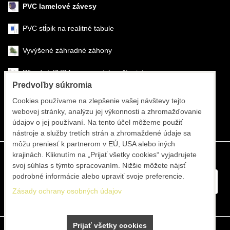
PVC lamelové závesy
PVC stĺpik na realitné tabule
Vyvýšené záhradné záhony
Pôrodné PVC boxy na odchov šteniat
Predvoľby súkromia
Šéfmontáž & montáž
Cookies používame na zlepšenie vašej návštevy tejto
webovej stránky, analýzu jej výkonnosti a zhromažďovanie
Športové systémy
údajov o jej používaní. Na tento účel môžeme použiť
nástroje a služby tretích strán a zhromaždené údaje sa
môžu preniesť k partnerom v EÚ, USA alebo iných
krajinách. Kliknutím na „Prijať všetky cookies“ vyjadrujete
svoj súhlas s týmto spracovaním. Nižšie môžete nájsť
podrobné informácie alebo upraviť svoje preferencie.
Zásady ochrany osobných údajov
Prijať všetky cookies