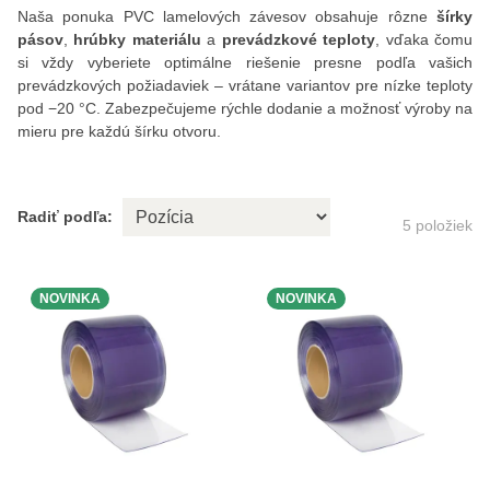
Naša ponuka PVC lamelových závesov obsahuje rôzne
šírky
pásov
,
hrúbky materiálu
a
prevádzkové teploty
, vďaka čomu
si vždy vyberiete optimálne riešenie presne podľa vašich
prevádzkových požiadaviek – vrátane variantov pre nízke teploty
pod −20 °C. Zabezpečujeme rýchle dodanie a možnosť výroby na
mieru pre každú šírku otvoru.
Radiť podľa:
5
položiek
NOVINKA
NOVINKA