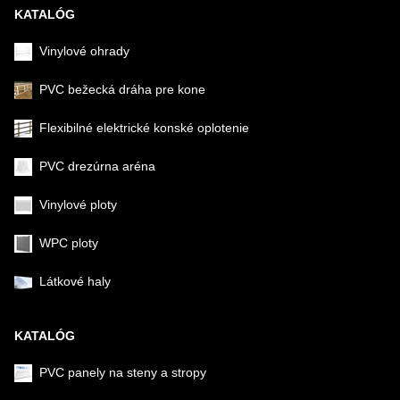
KATALÓG
Vinylové ohrady
PVC bežecká dráha pre kone
Flexibilné elektrické konské oplotenie
PVC drezúrna aréna
Vinylové ploty
WPC ploty
Látkové haly
KATALÓG
PVC panely na steny a stropy