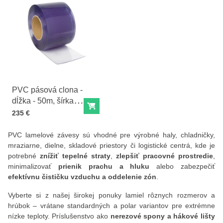
PVC pásová clona -
dĺžka - 50m, šírka -
Do košíka
30cm, hrúbka - 3mm
Cena s DPH
235 €
PVC lamelové závesy sú vhodné pre výrobné haly, chladničky,
mraziarne, dielne, skladové priestory či logistické centrá, kde je
potrebné
znížiť tepelné straty
,
zlepšiť pracovné prostredie
,
minimalizovať
prienik prachu a hluku
alebo zabezpečiť
efektívnu čističku vzduchu a oddelenie zón
.
Vyberte si z našej širokej ponuky lamiel rôznych rozmerov a
hrúbok – vrátane
standardných
a
polar
variantov pre extrémne
nízke teploty. Príslušenstvo ako
nerezové spony a hákové lišty