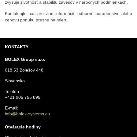
zvyšuje životnosť a stabilitu závesov v náročných podmienkach.
Kontaktujte nás pre viac informácií, odborné poradenstvo alebo
cenovú ponuku presne na mieru.
KONTAKTY
BOLEX Group s.r.o.
018 53 Bolešov 448
Slovensko
Telefón:
+421 905 755 895
E-mail:
info@bolex-systems.eu
Otváracie hodiny