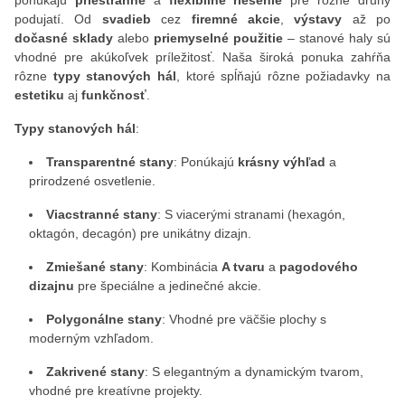
ponúkajú
priestranné
a
flexibilné riešenie
pre rôzne druhy
podujatí. Od
svadieb
cez
firemné akcie
,
výstavy
až po
dočasné sklady
alebo
priemyselné použitie
– stanové haly sú
vhodné pre akúkoľvek príležitosť. Naša široká ponuka zahŕňa
rôzne
typy stanových hál
, ktoré spĺňajú rôzne požiadavky na
estetiku
aj
funkčnosť
.
Typy stanových hál
:
Transparentné stany
: Ponúkajú
krásny výhľad
a
prirodzené osvetlenie.
Viacstranné stany
: S viacerými stranami (hexagón,
oktagón, decagón) pre unikátny dizajn.
Zmiešané stany
: Kombinácia
A tvaru
a
pagodového
dizajnu
pre špeciálne a jedinečné akcie.
Polygonálne stany
: Vhodné pre väčšie plochy s
moderným vzhľadom.
Zakrivené stany
: S elegantným a dynamickým tvarom,
vhodné pre kreatívne projekty.