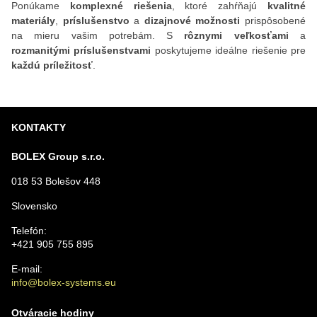
Ponúkame
komplexné riešenia
, ktoré zahŕňajú
kvalitné
materiály
,
príslušenstvo
a
dizajnové možnosti
prispôsobené
na mieru vašim potrebám. S
rôznymi veľkosťami
a
rozmanitými príslušenstvami
poskytujeme ideálne riešenie pre
každú príležitosť
.
KONTAKTY
BOLEX Group s.r.o.
018 53 Bolešov 448
Slovensko
Telefón:
+421 905 755 895
E-mail:
info@bolex-systems.eu
Otváracie hodiny