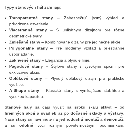
Typy stanových hál
zahŕňajú:
Transparentné stany
– Zabezpečujú jasný výhľad a
prirodzené osvetlenie.
Viacstranné stany
– S unikátnym dizajnom pre rôzne
geometrické tvary.
Zmiešané stany
– Kombinované dizajny pre jedinečné akcie.
Polygonálne stany
– Pre moderný vzhľad a priestranné
usporiadanie.
Zakrivené stany
– Elegancia a plynulé línie.
Pagodové stany
– Štýlové stany s vysokými špicmi pre
exkluzívne akcie.
Oblúkové stany
– Plynulý oblúkový dizajn pre praktické
využitie.
A-Shape stany
– Klasické stany s vynikajúcou stabilitou a
vysokou kapacitou.
Stanové haly
sa dajú využiť na širokú škálu aktivít – od
firemných akcií
a
svadieb
až po
dočasné sklady
a
výstavy
.
Naše
stany
sú navrhnuté na
jednoduchú montáž
a
demontáž
,
a sú
odolné
voči rôznym poveternostným podmienkam.