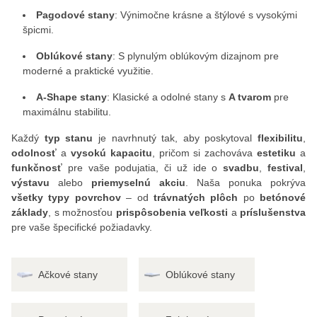
Pagodové stany
: Výnimočne krásne a štýlové s vysokými
špicmi.
Oblúkové stany
: S plynulým oblúkovým dizajnom pre
moderné a praktické využitie.
A-Shape stany
: Klasické a odolné stany s
A tvarom
pre
maximálnu stabilitu.
Každý
typ stanu
je navrhnutý tak, aby poskytoval
flexibilitu
,
odolnosť
a
vysokú kapacitu
, pričom si zachováva
estetiku
a
funkčnosť
pre vaše podujatia, či už ide o
svadbu
,
festival
,
výstavu
alebo
priemyselnú akciu
. Naša ponuka pokrýva
všetky typy povrchov
– od
trávnatých plôch
po
betónové
základy
, s možnosťou
prispôsobenia veľkosti
a
príslušenstva
pre vaše špecifické požiadavky.
Ačkové stany
Oblúkové stany