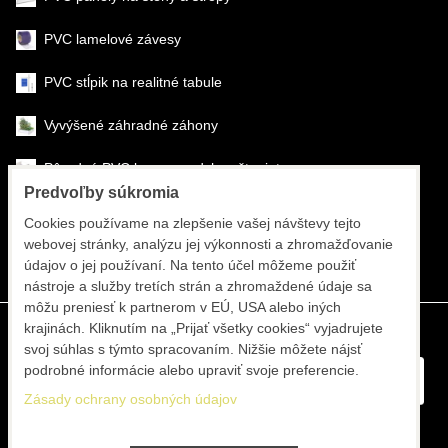
PVC lamelové závesy
PVC stĺpik na realitné tabule
Vyvýšené záhradné záhony
Pôrodné PVC boxy na odchov šteniat
Predvoľby súkromia
Šéfmontáž & montáž
Cookies používame na zlepšenie vašej návštevy tejto
webovej stránky, analýzu jej výkonnosti a zhromažďovanie
Športové systémy
údajov o jej používaní. Na tento účel môžeme použiť
nástroje a služby tretích strán a zhromaždené údaje sa
môžu preniesť k partnerom v EÚ, USA alebo iných
krajinách. Kliknutím na „Prijať všetky cookies“ vyjadrujete
svoj súhlas s týmto spracovaním. Nižšie môžete nájsť
podrobné informácie alebo upraviť svoje preferencie.
Zásady ochrany osobných údajov