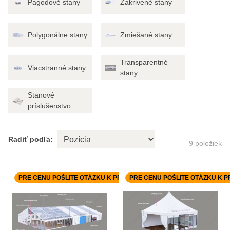
Pagodové stany
Zakrivené stany
Polygonálne stany
Zmiešané stany
Transparentné
Viacstranné stany
stany
Stanové
príslušenstvo
Radiť podľa:
9
položiek
PRE CENU POŠLITE OTÁZKU K PRODUKTU.
PRE CENU POŠLITE OTÁZKU K 