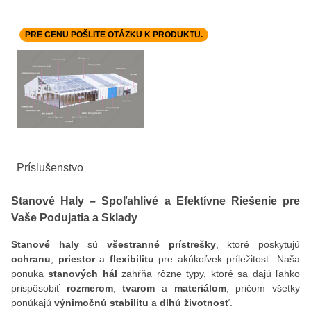
PRE CENU POŠLITE OTÁZKU K PRODUKTU.
Príslušenstvo
Stanové Haly – Spoľahlivé a Efektívne Riešenie pre
Vaše Podujatia a Sklady
Stanové haly
sú
všestranné prístrešky
, ktoré poskytujú
ochranu
,
priestor
a
flexibilitu
pre akúkoľvek príležitosť. Naša
ponuka
stanových hál
zahŕňa rôzne typy, ktoré sa dajú ľahko
prispôsobiť
rozmerom
,
tvarom
a
materiálom
, pričom všetky
ponúkajú
výnimočnú stabilitu
a
dlhú životnosť
.