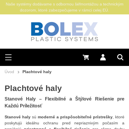
Naše systémy dodávame s odbornou šéfmontážou a technickým
dozorom, ktoré zabezpečujeme v rámci celej EÚ.
Hľadať
0 €
Prihlásiť sa
Menu
Vyh
Úvod
Plachtové haly
Plachtové haly
Stanové Haly – Flexibilné a Štýlové Riešenie pre
Každú Príležitosť
Stanové haly
sú
moderné a prispôsobiteľné prístrešky
, ktoré
poskytujú ideálnu ochranu pred nepriaznivým počasím a