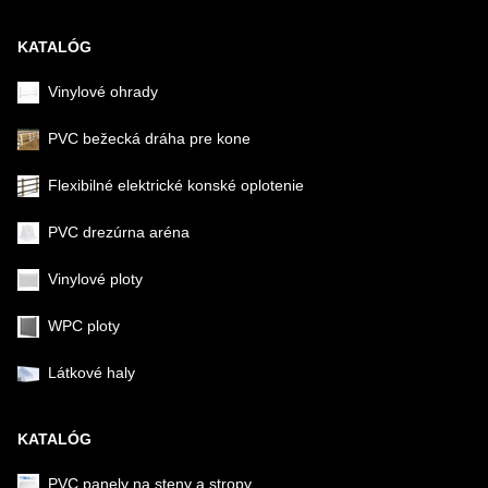
KATALÓG
Vinylové ohrady
PVC bežecká dráha pre kone
Flexibilné elektrické konské oplotenie
PVC drezúrna aréna
Vinylové ploty
WPC ploty
Látkové haly
KATALÓG
PVC panely na steny a stropy