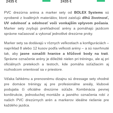
doska)
doska)
Cena s DPH
Cena s DPH
2435 €
2435 €
PVC drezúrna aréna a marker sety od
BOLEX Systems
sú
vyrobené z kvalitných materiálov, ktoré zaisťujú
dlhú životnosť,
UV odolnosť a odolnosť voči vonkajším vplyvom počasia
.
Marker sety zvyšujú prehľadnosť arény a pomáhajú jazdcom
správne načasovať a vykonať jednotlivé drezúrne prvky.
Marker sety sa dodávajú v rôznych veľkostiach a konfiguráciách –
napríklad 8 alebo 12 kusov podľa veľkosti arény – a sú navrhnuté
tak, aby
jasne označili hranice a kľúčové body na trati
.
Správne označenie arény je dôležité nielen pri tréningu, ale aj pri
oficiálnych pretekoch a testoch, kde pomáha súťažiacim aj
rozhodcom orientovať sa v priestore.
Vďaka ľahkému a prenosnému dizajnu sú dressage sety vhodné
pre domáce tréningy aj pre profesionálne areály, klubové
podujatia či oficiálne drezúrne súťaže. Kombinácia pevnej
konštrukcie, jednoduchej montáže a jasného označenia robí z
našich PVC drezúrnych arén a markerov ideálne riešenie pre
každého jazdca.