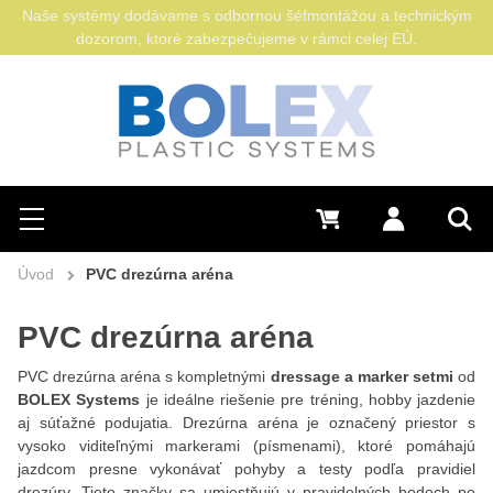
Naše systémy dodávame s odbornou šéfmontážou a technickým
dozorom, ktoré zabezpečujeme v rámci celej EÚ.
Hľadať
0 €
Prihlásiť sa
Menu
Vyh
Úvod
PVC drezúrna aréna
PVC drezúrna aréna
PVC drezúrna aréna s kompletnými
dressage a marker setmi
od
BOLEX Systems
je ideálne riešenie pre tréning, hobby jazdenie
aj súťažné podujatia. Drezúrna aréna je označený priestor s
vysoko viditeľnými markerami (písmenami), ktoré pomáhajú
jazdcom presne vykonávať pohyby a testy podľa pravidiel
drezúry. Tieto značky sa umiestňujú v pravidelných bodoch po