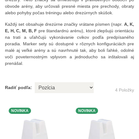
obvode arény, aby určovali presné miesta pre prechody, obraty
alebo pohyby počas tréningu alebo drezúrnych skúšok.
Každý set obsahuje drezúrne značky vrátane písmen (napr.
A, K,
E, H, C, M, B, F
pre štandardnú arénu), ktoré zlepšujú orientáciu
na trati a uľahčujú vykonávanie cvikov podľa predpísaného
poradia. Marker sety sú dostupné v rôznych konfiguráciách pre
malé aj veľké arény a sú navrhnuté tak, aby boli ľahké, odolné
voči poveternostným vplyvom a jednoducho sa inštalovali aj
prenášal.
Radiť podľa:
4
Položky
NOVINKA
NOVINKA