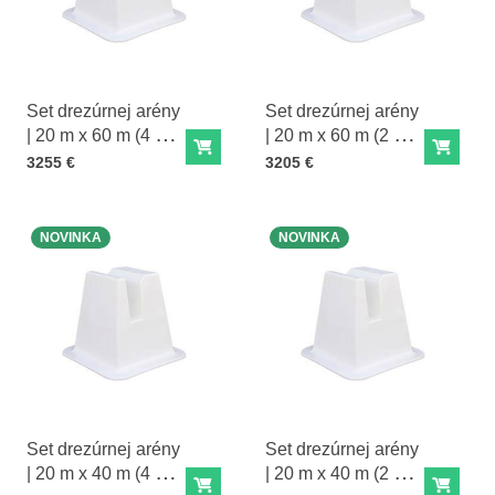
Set drezúrnej arény
Set drezúrnej arény
| 20 m x 60 m (4 m
| 20 m x 60 m (2 m
Do košíka
Do ko
doska)
doska)
Cena s DPH
Cena s DPH
3255 €
3205 €
NOVINKA
NOVINKA
Set drezúrnej arény
Set drezúrnej arény
| 20 m x 40 m (4 m
| 20 m x 40 m (2 m
Do košíka
Do ko