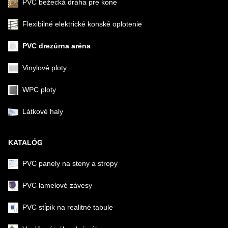
PVC bežecká dráha pre kone
Flexibilné elektrické konské oplotenie
PVC drezúrna aréna
Vinylové ploty
WPC ploty
Látkové haly
KATALÓG
PVC panely na steny a stropy
PVC lamelové závesy
PVC stĺpik na realitné tabule