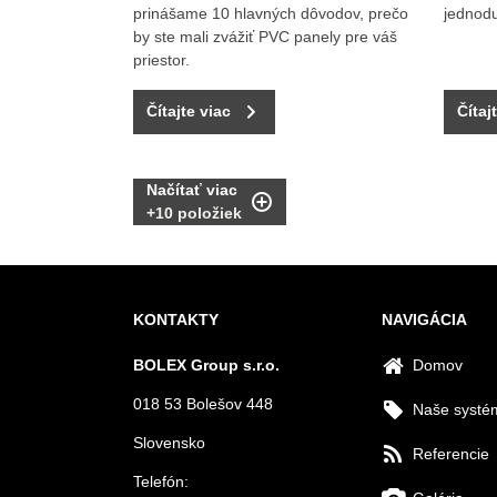
prinášame 10 hlavných dôvodov, prečo
jednod
by ste mali zvážiť PVC panely pre váš
priestor.
Čítajte viac
Čítaj
Načítať viac
+
10
položiek
KONTAKTY
NAVIGÁCIA
BOLEX Group s.r.o.
Domov
018 53 Bolešov 448
Naše systé
Slovensko
Referencie
Telefón: