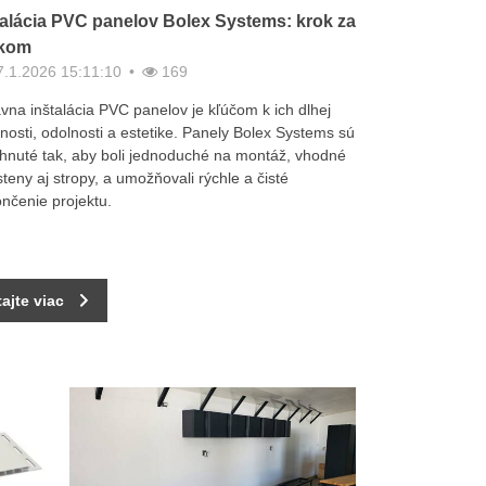
talácia PVC panelov Bolex Systems: krok za
kom
.1.2026 15:11:10
169
vna inštalácia PVC panelov je kľúčom k ich dlhej
tnosti, odolnosti a estetike. Panely Bolex Systems sú
hnuté tak, aby boli jednoduché na montáž, vhodné
steny aj stropy, a umožňovali rýchle a čisté
nčenie projektu.
tajte viac