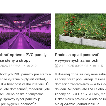
ybrať správne PVC panely
Prečo sa oplatí pestovať
še steny a stropy
v vyvýšených záhonoch
.2026 15:06:21
212
2.12.2025 00:03:05
115
vhodných PVC panelov pre steny a
V dnešnej dobe sú vyvýšené záh
môže výrazne ovplyvniť vzhľad,
záhony čoraz populárnejším rieše
sť a trvácnosť vášho interiéru. Či
domácich záhradkárov — a to z 
vujete domácnosť, modernizujete
dôvodu. Ak používate PVC alebo v
áciu alebo riešite priemyselné
záhony od BOLEX SYSTEMS, mô
ry, správny výber panelov je
získať nielen praktické a odolné ri
 pre hygienu, odolnosť a
ale aj výrazne jednoduchšiu a