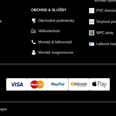
konské oplot
OBCHOD & SLUŽBY
PVC drezúr
Obchodné podmienky
ie
Vinylové plo
Veľkoobchod
WPC ploty
Montáž & šéfmontáž
Látkové hal
Montáž svojpomocne
ajov