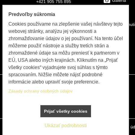
Galéria
+421 905 755 895
E-mail:
FAQs
Predvoľby súkromia
info@bolex-systems.eu
Cookies používame na zlepšenie vašej návštevy tejto
Na stiahnut
Otváracie hodiny
webovej stránky, analýzu jej výkonnosti a
Video
zhromažďovanie údajov o jej používaní. Na tento účel
Objednávky, fakturácia, servis
môžeme použiť nástroje a služby tretích strán a
Katalóg
PO-PIA 8:00 do 15:30
zhromaždené údaje sa môžu preniesť k partnerom v
EÚ, USA alebo iných krajinách. Kliknutím na „Prijať
Blog
všetky cookies“ vyjadrujete svoj súhlas s týmto
spracovaním. Nižšie môžete nájsť podrobné
informácie alebo upraviť svoje preferencie.
Zásady ochrany osobných údajov
Prijať všetky cookies
Ukázať podrobnosti
Predvoľby súkromia
Zásady ochrany osobných úd