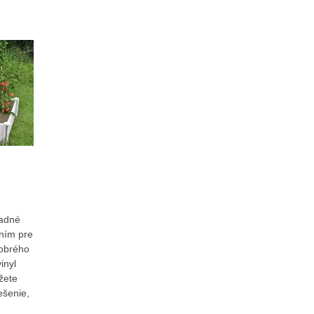
radné
ním pre
dobrého
inyl
žete
ešenie,