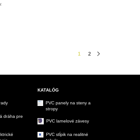
y.
1
2
Ďalšia stránka
KATALÓG
rady
PVC panely na steny a
stropy
á dráha pre
PVC lamelové závesy
ektrické
PVC stĺpik na realitné