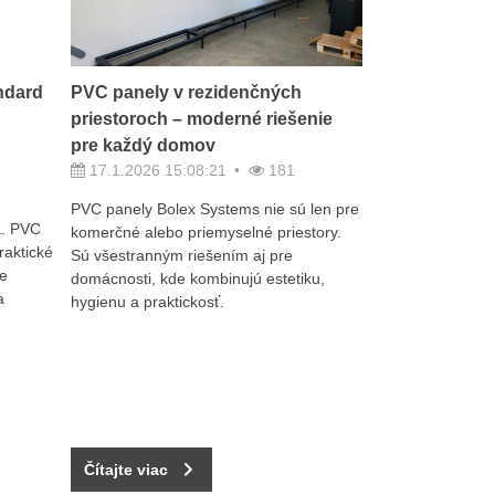
ndard
PVC panely v rezidenčných
priestoroch – moderné riešenie
pre každý domov
17.1.2026 15:08:21
181
PVC panely Bolex Systems nie sú len pre
á. PVC
komerčné alebo priemyselné priestory.
raktické
Sú všestranným riešením aj pre
je
domácnosti, kde kombinujú estetiku,
a
hygienu a praktickosť.
Čítajte viac