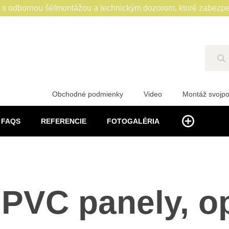
 odbornou šéfmontážou a technickým dozorom, ktoré zabezpe
Hľ
Obchodné podmienky
Video
Montáž svojp
FAQS
REFERENCIE
FOTOGALÉRIA
 PVC panely, op