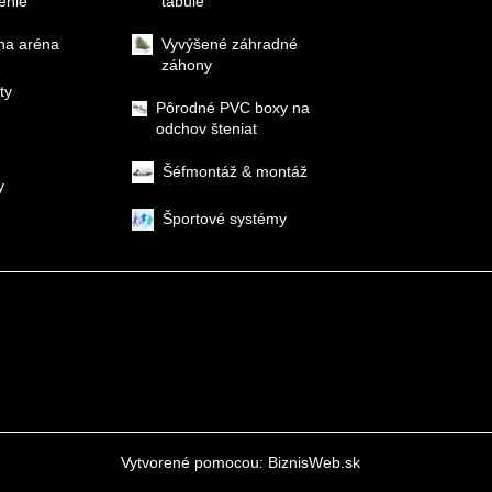
enie
tabule
na aréna
Vyvýšené záhradné
záhony
ty
Pôrodné PVC boxy na
odchov šteniat
Šéfmontáž & montáž
y
Športové systémy
Vytvorené pomocou:
BiznisWeb.sk