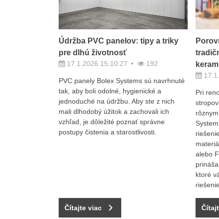
Údržba PVC panelov: tipy a triky
Porov
pre dlhú životnosť
tradič
17.1.2026 15:10:27
192
keram
17.1
PVC panely Bolex Systems sú navrhnuté
tak, aby boli odolné, hygienické a
Pri ren
jednoduché na údržbu. Aby ste z nich
stropov
mali dlhodobý úžitok a zachovali ich
rôznymi
vzhľad, je dôležité poznať správne
Systems
postupy čistenia a starostlivosti.
riešeni
materiá
alebo F
prináša
ktoré v
riešenie
Čítajte viac
Čítaj