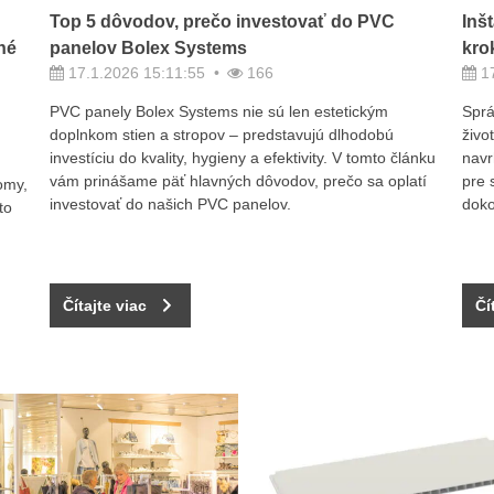
Top 5 dôvodov, prečo investovať do PVC
Inš
né
panelov Bolex Systems
kro
17.1.2026 15:11:55
166
17
PVC panely Bolex Systems nie sú len estetickým
Sprá
doplnkom stien a stropov – predstavujú dlhodobú
živo
investíciu do kvality, hygieny a efektivity. V tomto článku
navr
vám prinášame päť hlavných dôvodov, prečo sa oplatí
pre 
omy,
investovať do našich PVC panelov.
doko
to
Čítajte viac
Čí