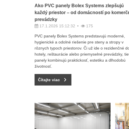
Ako PVC panely Bolex Systems zlepšujú
každý priestor – od domácností po komerč
prevádzky
17.1.2026 15:12:32
175
PVC panely Bolex Systems predstavujú moderné,
hygienické a odolné riešenie pre steny a stropy v
rôznych typoch priestorov. Či už ide o rezidenčné d
hotely, reštaurácie alebo priemyselné prevádzky, tie
panely kombinujú praktickosť, estetiku a dlhodobú
životnosť.
Čítajte viac