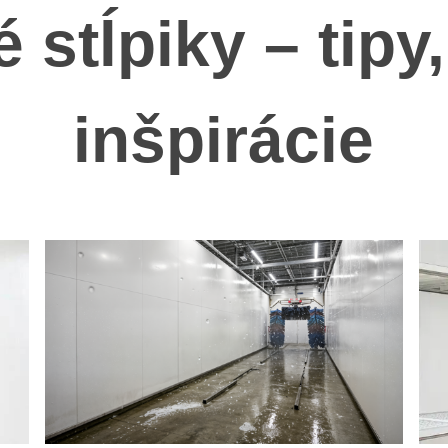
é stĺpiky – tipy
inšpirácie