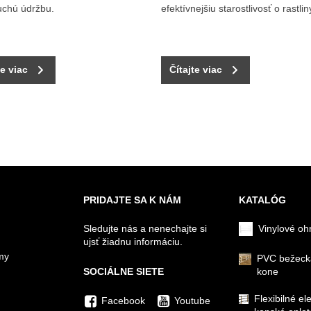
uchú údržbu.
efektívnejšiu starostlivosť o rastlin
te viac
Čítajte viac
PRIDAJTE SA K NÁM
KATALÓG
Sledujte nás a nenechajte si
Vinylové oh
ujsť žiadnu informáciu.
my
PVC bežeck
SOCIÁLNE SIETE
kone
Flexibilné el
Facebook
Youtube