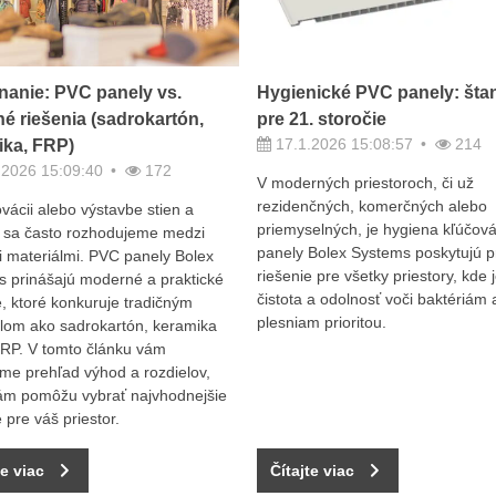
nanie: PVC panely vs.
Hygienické PVC panely: šta
né riešenia (sadrokartón,
pre 21. storočie
17.1.2026 15:08:57
214
ika, FRP)
.2026 15:09:40
172
V moderných priestoroch, či už
rezidenčných, komerčných alebo
ovácii alebo výstavbe stien a
priemyselných, je hygiena kľúčov
 sa často rozhodujeme medzi
panely Bolex Systems poskytujú p
 materiálmi. PVC panely Bolex
riešenie pre všetky priestory, kde 
 prinášajú moderné a praktické
čistota a odolnosť voči baktériám 
e, ktoré konkuruje tradičným
plesniam prioritou.
lom ako sadrokartón, keramika
RP. V tomto článku vám
me prehľad výhod a rozdielov,
ám pomôžu vybrať najvhodnejšie
 pre váš priestor.
te viac
Čítajte viac