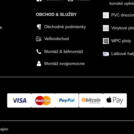
konské oplot
OBCHOD & SLUŽBY
PVC drezúr
Obchodné podmienky
ie
Vinylové plo
Veľkoobchod
WPC ploty
Montáž & šéfmontáž
Látkové hal
Montáž svojpomocne
ajov