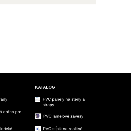
KATALÓG
rady
PVC panely na steny a
stropy
á dráha pre
PVC lamelové závesy
ektrické
PVC stĺpik na realitné