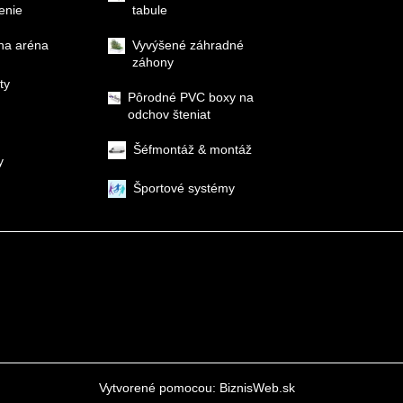
enie
tabule
na aréna
Vyvýšené záhradné
záhony
ty
Pôrodné PVC boxy na
odchov šteniat
Šéfmontáž & montáž
y
Športové systémy
Vytvorené pomocou:
BiznisWeb.sk