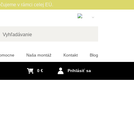
čujeme v rámci celej EÚ.
Slovak
English
Czech
adať
German
pomocne
Naša montáž
Kontakt
Blog
Polish
Hungarian
0 €
Prihlásiť sa
French
Italian
Spanish
Romanian
Dutch
Swedish
Portuguese