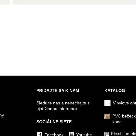
PRIDAJTE SA K NÁM
KATALÓG
Sledujte nás a nenechajte si
Vinylové oh
ujsť žiadnu informáciu.
my
PVC bežeck
SOCIÁLNE SIETE
kone
Flexibilné el
Facebook
Youtube