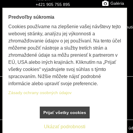
Galéria
+421 905 755 895
E-mail:
FAQs
Predvoľby súkromia
info@bolex-systems.eu
Cookies používame na zlepšenie vašej návštevy tejto
Na stiahnut
Otváracie hodiny
webovej stránky, analýzu jej výkonnosti a
Video
zhromažďovanie údajov o jej používaní. Na tento účel
Objednávky, fakturácia, servis
môžeme použiť nástroje a služby tretích strán a
Katalóg
PO-PIA 8:00 do 15:30
zhromaždené údaje sa môžu preniesť k partnerom v
EÚ, USA alebo iných krajinách. Kliknutím na „Prijať
Blog
všetky cookies“ vyjadrujete svoj súhlas s týmto
spracovaním. Nižšie môžete nájsť podrobné
informácie alebo upraviť svoje preferencie.
Zásady ochrany osobných údajov
Prijať všetky cookies
Ukázať podrobnosti
Predvoľby súkromia
Zásady ochrany osobných úd