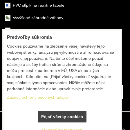
PVC stĺpik na realitné tabule
Vyvýšené záhradné záhony
Pôrodné PVC boxy na odchov šteniat
Predvoľby súkromia
Šéfmontáž & montáž
Cookies používame na zlepšenie vašej návštevy tejto
webovej stránky, analýzu jej výkonnosti a zhromažďovanie
Športové systémy
údajov o jej používaní. Na tento účel môžeme použiť
nástroje a služby tretích strán a zhromaždené údaje sa
môžu preniesť k partnerom v EÚ, USA alebo iných
krajinách. Kliknutím na „Prijať všetky cookies“ vyjadrujete
svoj súhlas s týmto spracovaním. Nižšie môžete nájsť
podrobné informácie alebo upraviť svoje preferencie.
Zásady ochrany osobných údajov
Prijať všetky cookies
Predvoľby súkromia
Zásady ochrany osobných údajov
Vytvorené pomocou:
BiznisWeb.sk