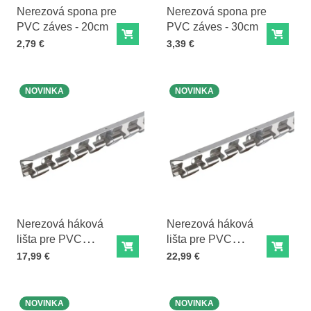
Nerezová spona pre
Nerezová spona pre
PVC záves - 20cm
PVC záves - 30cm
Do košíka
Do ko
Cena s DPH
Cena s DPH
2,79 €
3,39 €
NOVINKA
NOVINKA
Nerezová háková
Nerezová háková
lišta pre PVC
lišta pre PVC
Do košíka
Do ko
závesy - 100cm
závesy - 125cm
Cena s DPH
Cena s DPH
17,99 €
22,99 €
NOVINKA
NOVINKA