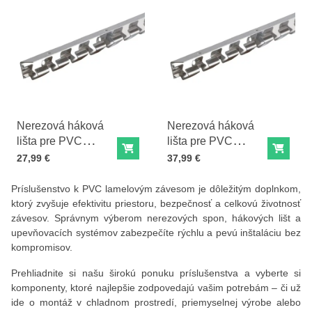
Nerezová háková
Nerezová háková
lišta pre PVC
lišta pre PVC
Do košíka
Do ko
závesy - 150cm
závesy - 200cm
Cena s DPH
Cena s DPH
27,99 €
37,99 €
Príslušenstvo k PVC lamelovým závesom je dôležitým doplnkom,
ktorý zvyšuje efektivitu priestoru, bezpečnosť a celkovú životnosť
závesov. Správnym výberom nerezových spon, hákových lišt a
upevňovacích systémov zabezpečíte rýchlu a pevú inštaláciu bez
kompromisov.
Prehliadnite si našu širokú ponuku príslušenstva a vyberte si
komponenty, ktoré najlepšie zodpovedajú vašim potrebám – či už
ide o montáž v chladnom prostredí, priemyselnej výrobe alebo