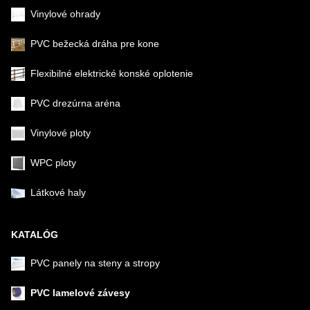
Vinylové ohrady
PVC bežecká dráha pre kone
Flexibilné elektrické konské oplotenie
PVC drezúrna aréna
Vinylové ploty
WPC ploty
Látkové haly
KATALÓG
PVC panely na steny a stropy
PVC lamelové závesy