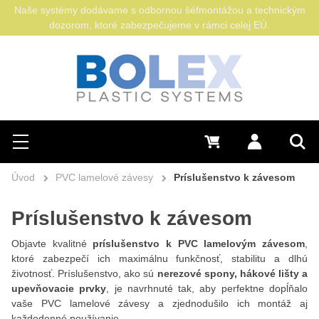
Naše systémy dodávame s odbornou šéfmontážou a technickým
dozorom, ktoré zabezpečujeme v rámci celej EÚ.
Hľadať
0 €
Prihlásiť sa
Menu
Vyh
Úvod
PVC lamelové závesy
Príslušenstvo k závesom
Príslušenstvo k závesom
Objavte kvalitné
príslušenstvo k PVC lamelovým závesom
,
ktoré zabezpečí ich maximálnu funkčnosť, stabilitu a dlhú
životnosť. Príslušenstvo, ako sú
nerezové spony, hákové lišty a
upevňovacie prvky
, je navrhnuté tak, aby perfektne dopĺňalo
vaše PVC lamelové závesy a zjednodušilo ich montáž aj
každodenné používanie.