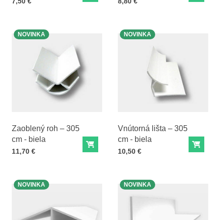
Cena s DPH
Cena s DPH
7,50 €
8,80 €
NOVINKA
NOVINKA
Zaoblený roh – 305
Vnútorná lišta – 305
cm - biela
cm - biela
Do košíka
Do ko
Cena s DPH
Cena s DPH
11,70 €
10,50 €
NOVINKA
NOVINKA