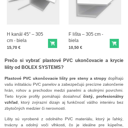
H kanál 45° – 305
F lišta – 305 cm -
cm - biela
biela
Do košíka
Do ko
Cena s DPH
Cena s DPH
15,70 €
10,50 €
Prečo si vybrať plastové
PVC ukončovacie a krycie
lišty
od BOLEX SYSTEMS?
Plastové PVC ukončovacie lišty pre steny a stropy
dopĺňajú
vašu inštaláciu PVC panelov a zabezpečujú precízne zakončenie
hrán, rohov a prechodov medzi panelmi a okolnými povrchmi.
Tieto krycie profily pomáhajú dosiahnuť
čistý, profesionálny
vzhľad
, ktorý zvýrazní dizajn aj funkčnosť vášho interiéru bez
zbytočných medzier či nerovností.
Lišty sú vyrobené z odolného PVC materiálu, ktorý je ľahký,
trvácny a odolný voči vlhkosti, čo je ideálne pre kúpeľne,