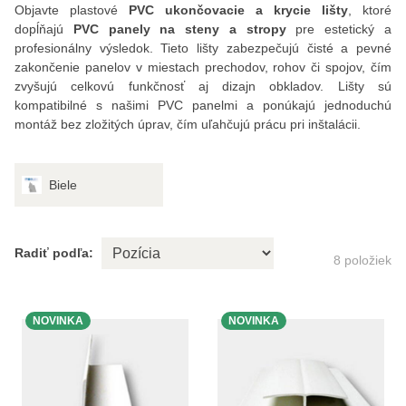
Objavte plastové
PVC ukončovacie a krycie lišty
, ktoré
dopĺňajú
PVC panely na steny a stropy
pre estetický a
profesionálny výsledok. Tieto lišty zabezpečujú čisté a pevné
zakončenie panelov v miestach prechodov, rohov či spojov, čím
zvyšujú celkovú funkčnosť aj dizajn obkladov. Lišty sú
kompatibilné s našimi PVC panelmi a ponúkajú jednoduchú
montáž bez zložitých úprav, čím uľahčujú prácu pri inštalácii.
Biele
Radiť podľa:
8
položiek
NOVINKA
NOVINKA