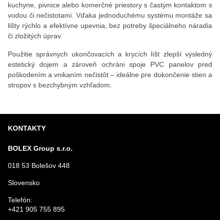
kuchyne, pivnice alebo komerčné priestory s častým kontaktom s
vodou či nečistotami. Vďaka jednoduchému systému montáže sa
lišty rýchlo a efektívne upevnia, bez potreby špeciálneho náradia
či zložitých úprav.
Použitie správnych ukončovacích a krycích líšt zlepší výsledný
estetický dojem a zároveň ochráni spoje PVC panelov pred
poškodením a vnikaním nečistôt – ideálne pre dokončenie stien a
stropov s bezchybným vzhľadom.
KONTAKTY
BOLEX Group s.r.o.
018 53 Bolešov 448
Slovensko
Telefón:
+421 905 755 895