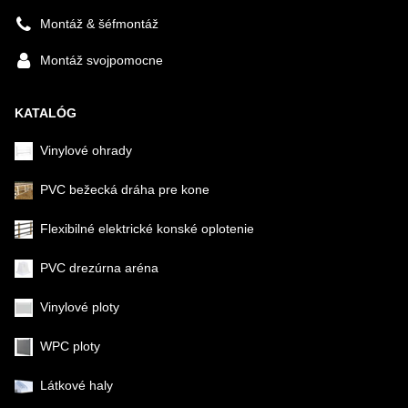
Montáž & šéfmontáž
Montáž svojpomocne
KATALÓG
Vinylové ohrady
PVC bežecká dráha pre kone
Flexibilné elektrické konské oplotenie
PVC drezúrna aréna
Vinylové ploty
WPC ploty
Látkové haly