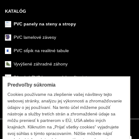
KATALÓG
PVC panely na steny a stropy
PVC lamelové závesy
PVC stĺpik na realitné tabule
Vyvýšené záhradné záhony
Pôrodné PVC boxy na odchov šteniat
Predvoľby súkromia
Šéfmontáž & montáž
Cookies používame na zlepšenie vašej návštevy tejto
webovej stránky, analýzu jej výkonnosti a zhromažďovanie
Športové systémy
údajov o jej používaní. Na tento účel môžeme použiť
nástroje a služby tretích strán a zhromaždené údaje sa
môžu preniesť k partnerom v EÚ, USA alebo iných
krajinách. Kliknutím na „Prijať všetky cookies“ vyjadrujete
svoj súhlas s týmto spracovaním. Nižšie môžete nájsť