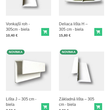
Vonkajší roh -
Deliaca lišta H –
305cm - biela
305 cm - biela
Do košíka
Do ko
Cena s DPH
Cena s DPH
10,40 €
15,80 €
NOVINKA
NOVINKA
Lišta J – 305 cm -
Základná lišta – 305
biela
cm - biela
Do košíka
Do ko