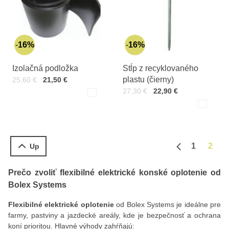
16%
16%
Izolačná podložka
Stĺp z recyklovaného
Cena s DPH
Pred zľavou:
plastu (čierny)
25,60 €
21,50 €
Varianty:
Cena s DPH
Pred zľavou:
27,30 €
22,90 €
Čierna
Varian
Čierna
1
2
Up
Predchádzajú
Prečo zvoliť flexibilné elektrické konské oplotenie od
Bolex Systems
Flexibilné elektrické oplotenie
od Bolex Systems je ideálne pre
farmy, pastviny a jazdecké areály, kde je bezpečnosť a ochrana
koní prioritou. Hlavné výhody zahŕňajú: