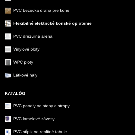
PVC bežecká dráha pre kone
Flexibilné elektrické konské oplotenie
PVC drezúrna aréna
Vinylové ploty
WPC ploty
Látkové haly
KATALÓG
PVC panely na steny a stropy
PVC lamelové závesy
PVC stĺpik na realitné tabule