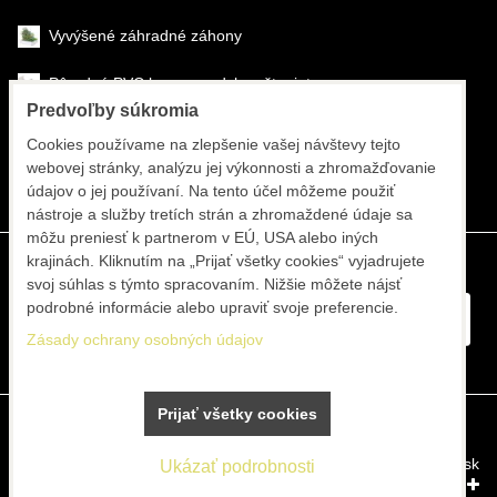
Vyvýšené záhradné záhony
Pôrodné PVC boxy na odchov šteniat
Predvoľby súkromia
Šéfmontáž & montáž
Cookies používame na zlepšenie vašej návštevy tejto
webovej stránky, analýzu jej výkonnosti a zhromažďovanie
Športové systémy
údajov o jej používaní. Na tento účel môžeme použiť
nástroje a služby tretích strán a zhromaždené údaje sa
môžu preniesť k partnerom v EÚ, USA alebo iných
krajinách. Kliknutím na „Prijať všetky cookies“ vyjadrujete
svoj súhlas s týmto spracovaním. Nižšie môžete nájsť
podrobné informácie alebo upraviť svoje preferencie.
Zásady ochrany osobných údajov
Prijať všetky cookies
Predvoľby súkromia
Zásady ochrany osobných údajov
Vytvorené pomocou:
BiznisWeb.sk
Filtrovať produkty
Ukázať podrobnosti