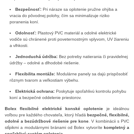
Bezpečnosť:
Pri náraze sa oplotenie pružne ohýba a
vracia do pôvodnej polohy, čím sa minimalizuje riziko
poranenia koní.
Odolnosť:
Plastový PVC materiál a odolné elektrické
vodiče sú chránené proti poveternostným vplyvom, UV žiareniu
a vlhkosti.
Jednoduchá údržba:
Bez potreby natierania či pravidelnej
údržby – odolné a dlhodobé riešenie.
Flexibilita montáže:
Modulárne panely sa dajú prispôsobiť
rôznym tvarom a veľkostiam výbehu.
Elektrická ochrana:
Poskytuje spoľahlivú kontrolu pohybu
koní a bezpečné oddelenie priestorov.
Bolex flexibilné elektrické konské oplotenie
je ideálnou
voľbou pre každého chovateľa, ktorý hľadá
bezpečné, flexibilné,
odolné a bezúdržbové riešenie pre kone
. V kombinácii s PVC
stĺpikmi a modulárnymi bránami od Bolex vytvoríte
kompletný a
spoľahlivý systém oplotenia
.