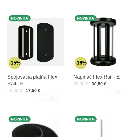
NOVINKA
NOVINKA
15%
16%
Spojovacia platňa Flex
Napínač Flex Rail - E
Rail - F
Cena s DPH
Pred zľavou:
36,30 €
30,50 €
Varian
Cena s DPH
Pred zľavou:
20,80 €
17,50 €
Biela
Čierna
Hnedá
Varianty:
Biela
Čierna
Hnedá
NOVINKA
NOVINKA