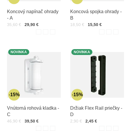
Koncový napínač ohrady
Koncová spojka ohrady -
- A
B
Cena s DPH
Pred zľavou:
Cena s DPH
Pred zľavou:
35,60 €
29,90 €
18,50 €
15,50 €
Varianty:
Varian
Biela
Čierna
Hnedá
Biela
Čierna
Hnedá
NOVINKA
NOVINKA
15%
15%
Vnútorná rohová kladka -
Držiak Flex Rail priečky -
C
D
Cena s DPH
Pred zľavou:
Cena s DPH
Pred zľavou:
46,90 €
39,50 €
2,90 €
2,45 €
Varianty:
Varian
Biela
Čierna
Hnedá
Biela
Čierna
Hnedá