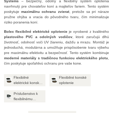
Systems
– bezpečný, odolný a flexibilný systém oplotenia
navrhnutý pre chovateľov koní a majiteľov fariem. Tento systém
poskytuje
maximálnu ochranu zvierat
, pretože sa pri náraze
pružne ohýba a vracia do pôvodného tvaru, čím minimalizuje
riziko poranenia koní.
Bolex flexibilné elektrické oplotenie
je vyrobené z kvalitného
plastového PVC a odolných vodičov
, ktoré zaručujú dlhú
životnosť, odolnosť voči UV žiareniu, dažďu a mrazu. Montáž je
jednoduchá, modulárna a umožňuje prispôsobenie tvaru výbehu
pre maximálnu efektivitu a bezpečnosť. Tento systém kombinuje
moderné materiály s tradičnou funkciou elektrického plotu
,
čím poskytuje spoľahlivú ochranu pre vaše kone.
Flexibilné
Flexibilné konské
elektrické konské
oplotenie
oplotenie
Príslušenstvo k
flexibilnému
oploteniu