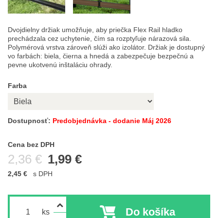
Dvojdielny držiak umožňuje, aby priečka Flex Rail hladko
prechádzala cez uchytenie, čím sa rozptyľuje nárazová sila.
Polymérová vrstva zároveň slúži ako izolátor. Držiak je dostupný
vo farbách: biela, čierna a hnedá a zabezpečuje bezpečnú a
pevne ukotvenú inštaláciu ohrady.
Farba
Dostupnosť:
Predobjednávka - dodanie Máj 2026
Cena s DPH
Cena bez DPH
Pred zľavou:
2,36 €
1,99 €
2,45 €
s DPH
Do košíka
ks