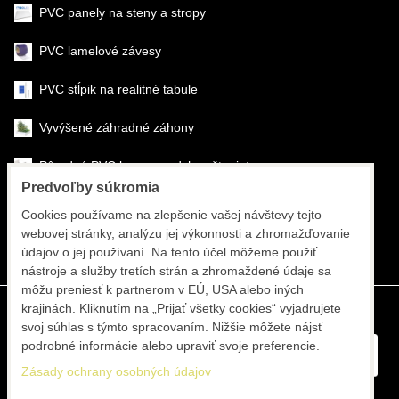
PVC panely na steny a stropy
PVC lamelové závesy
PVC stĺpik na realitné tabule
Vyvýšené záhradné záhony
Pôrodné PVC boxy na odchov šteniat
Predvoľby súkromia
Šéfmontáž & montáž
Cookies používame na zlepšenie vašej návštevy tejto
webovej stránky, analýzu jej výkonnosti a zhromažďovanie
Športové systémy
údajov o jej používaní. Na tento účel môžeme použiť
nástroje a služby tretích strán a zhromaždené údaje sa
môžu preniesť k partnerom v EÚ, USA alebo iných
krajinách. Kliknutím na „Prijať všetky cookies“ vyjadrujete
svoj súhlas s týmto spracovaním. Nižšie môžete nájsť
podrobné informácie alebo upraviť svoje preferencie.
Zásady ochrany osobných údajov