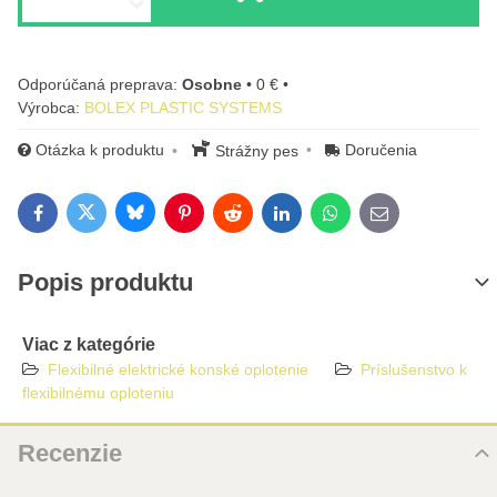
Osobne
•
0 €
•
Výrobca:
BOLEX PLASTIC SYSTEMS
Otázka k produktu
Doručenia
Strážny pes
Bluesky
Twitter
Facebook
Pinterest
Reddit
LinkedIn
WhatsApp
E-mail
Popis produktu
Viac z kategórie
Flexibilné elektrické konské oplotenie
Príslušenstvo k
flexibilnému oploteniu
Recenzie
Hodnotenie produktu