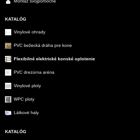
Montáž svojpomocne
KATALÓG
Vinylové ohrady
PVC bežecká dráha pre kone
Flexibilné elektrické konské oplotenie
PVC drezúrna aréna
Vinylové ploty
WPC ploty
Látkové haly
KATALÓG