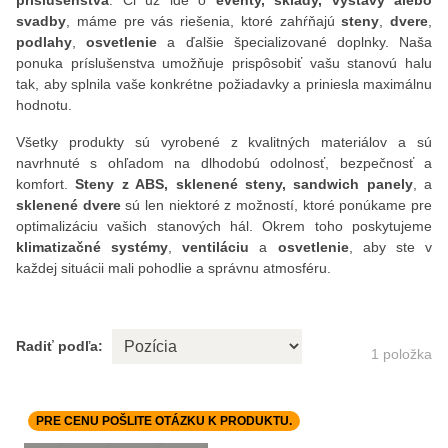
príslušenstva
. Či už ide o
eventy, sklady, výstavy alebo
svadby
, máme pre vás riešenia, ktoré zahŕňajú
steny
,
dvere
,
podlahy
,
osvetlenie
a ďalšie špecializované doplnky. Naša
ponuka príslušenstva umožňuje prispôsobiť vašu stanovú halu
tak, aby splnila vaše konkrétne požiadavky a priniesla maximálnu
hodnotu.
Všetky produkty sú vyrobené z kvalitných materiálov a sú
navrhnuté s ohľadom na dlhodobú odolnosť, bezpečnosť a
komfort.
Steny z ABS, sklenené steny, sandwich panely
, a
sklenené dvere
sú len niektoré z možností, ktoré ponúkame pre
optimalizáciu vašich stanových hál. Okrem toho poskytujeme
klimatizačné systémy
,
ventiláciu
a
osvetlenie
, aby ste v
každej situácii mali pohodlie a správnu atmosféru.
Radiť podľa:
1
položka
PRE CENU POŠLITE OTÁZKU K PRODUKTU.