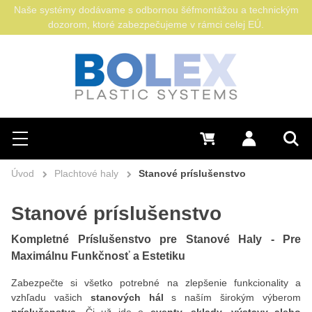
Naše systémy dodávame s odbornou šéfmontážou a technickým
dozorom, ktoré zabezpečujeme v rámci celej EÚ.
Hľadať
0 €
Prihlásiť sa
Menu
Vyh
Úvod
Plachtové haly
Stanové príslušenstvo
Stanové príslušenstvo
Kompletné Príslušenstvo pre Stanové Haly - Pre
Maximálnu Funkčnosť a Estetiku
Zabezpečte si všetko potrebné na zlepšenie funkcionality a
vzhľadu vašich
stanových hál
s naším širokým výberom