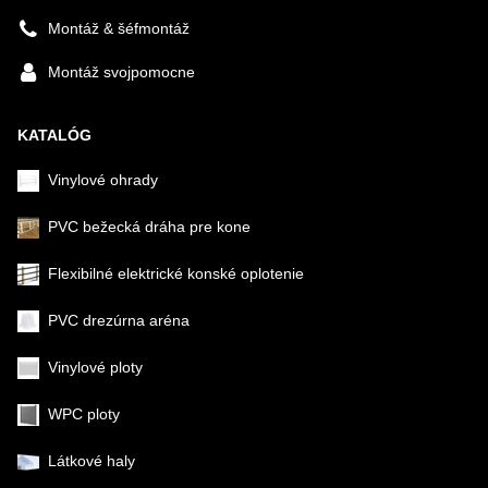
Montáž & šéfmontáž
Montáž svojpomocne
KATALÓG
Vinylové ohrady
PVC bežecká dráha pre kone
Flexibilné elektrické konské oplotenie
PVC drezúrna aréna
Vinylové ploty
WPC ploty
Látkové haly