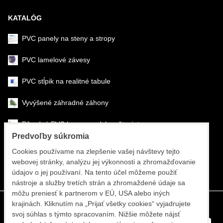
KATALÓG
PVC panely na steny a stropy
PVC lamelové závesy
PVC stĺpik na realitné tabule
Vyvýšené záhradné záhony
Pôrodné PVC boxy na odchov šteniat
Predvoľby súkromia
Šéfmontáž & montáž
Cookies používame na zlepšenie vašej návštevy tejto
webovej stránky, analýzu jej výkonnosti a zhromažďovanie
Športové systémy
údajov o jej používaní. Na tento účel môžeme použiť
nástroje a služby tretích strán a zhromaždené údaje sa
môžu preniesť k partnerom v EÚ, USA alebo iných
krajinách. Kliknutím na „Prijať všetky cookies“ vyjadrujete
svoj súhlas s týmto spracovaním. Nižšie môžete nájsť