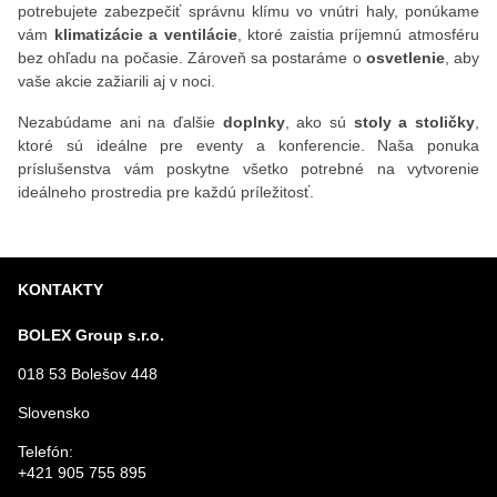
potrebujete zabezpečiť správnu klímu vo vnútri haly, ponúkame
vám
klimatizácie a ventilácie
, ktoré zaistia príjemnú atmosféru
bez ohľadu na počasie. Zároveň sa postaráme o
osvetlenie
, aby
vaše akcie zažiarili aj v noci.
Nezabúdame ani na ďalšie
doplnky
, ako sú
stoly a stoličky
,
ktoré sú ideálne pre eventy a konferencie. Naša ponuka
príslušenstva vám poskytne všetko potrebné na vytvorenie
ideálneho prostredia pre každú príležitosť.
KONTAKTY
BOLEX Group s.r.o.
018 53 Bolešov 448
Slovensko
Telefón:
+421 905 755 895