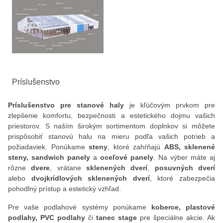
Príslušenstvo
Príslušenstvo pre stanové haly
je kľúčovým prvkom pre
zlepšenie komfortu, bezpečnosti a estetického dojmu vašich
priestorov. S naším širokým sortimentom doplnkov si môžete
prispôsobiť stanovú halu na mieru podľa vašich potrieb a
požiadaviek. Ponúkame
steny
, ktoré zahŕňajú
ABS, sklenené
steny, sandwich panely
a
oceľové panely
. Na výber máte aj
rôzne
dvere
, vrátane
sklenených dverí
,
posuvných dverí
alebo
dvojkrídlových sklenených dverí
, ktoré zabezpečia
pohodlný prístup a estetický vzhľad.
Pre vaše podlahové systémy ponúkame
koberce, plastové
podlahy, PVC podlahy
či
tanec stage
pre špeciálne akcie. Ak