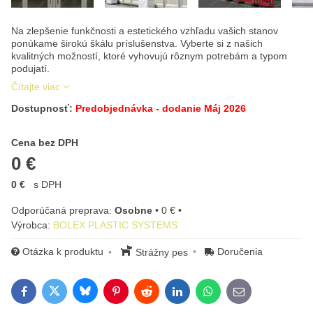
Na zlepšenie funkčnosti a estetického vzhľadu vašich stanov
ponúkame širokú škálu príslušenstva. Vyberte si z našich
kvalitných možností, ktoré vyhovujú rôznym potrebám a typom
podujatí.
Čítajte viac
Dostupnosť:
Predobjednávka - dodanie Máj 2026
Cena s DPH
Cena bez DPH
0 €
0 €
s DPH
Osobne
•
0 €
•
Výrobca:
BOLEX PLASTIC SYSTEMS
Otázka k produktu
Doručenia
Strážny pes
Bluesky
Twitter
Facebook
Pinterest
Reddit
LinkedIn
WhatsApp
E-mail