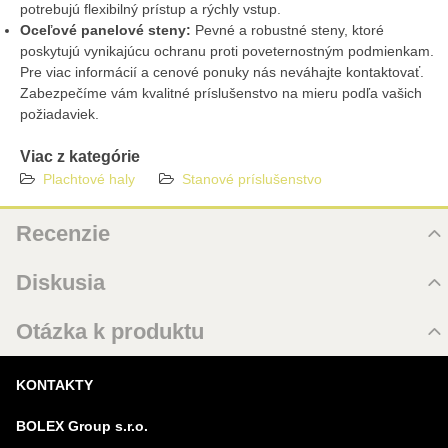
potrebujú flexibilný prístup a rýchly vstup.
Oceľové panelové steny:
Pevné a robustné steny, ktoré
poskytujú vynikajúcu ochranu proti poveternostným podmienkam.
Pre viac informácií a cenové ponuky nás neváhajte kontaktovať.
Zabezpečíme vám kvalitné príslušenstvo na mieru podľa vašich
požiadaviek.
Viac z kategórie
Plachtové haly
Stanové príslušenstvo
Recenzie
Hodnotenie produktu
Diskusia
Zatiaľ bez hodnotenia. Buďte prvý!
Komentáre k produktu
Otázka k produktu
Pridať recenziu
Zatiaľ nie sú žiadne komentáre! Buďte prvý!
Nová otázka k produktu
KONTAKTY
Nový komentár
MENO
BOLEX Group s.r.o.