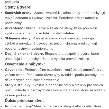
podujatia.
Steny a dvere:
Sandwich steny:
Vysoce kvalitné izolačné steny, ktoré poskytujú
teplnú ochranu a zvukovú izoláciu. Perfektné pre chladnejšie
podmienky.
ABS steny:
Odolné, ľahké a flexibilné steny, ktoré ponúkajú
vynikajúcu ochranu a sú ľahko inštalovateľné.
Sklenené steny:
Priesvitné steny, ktoré zaručujú vynikajúci
výhľad a prirodzené osvetlenie, pričom chránia pred vonkajšími
poveternostnými podmienkami.
Dvojité sklenené dvere:
Elegantné a bezpečné dvere, ktoré
umožňujú jednoduchý prístup a vysokú úroveň izolácie.
Osvetlenie a nábytok:
Osvetlenie:
Profesionálne osvetlenie, ktoré zlepší atmosféru vo
vašom stane. Ponúkame rôzne typy svietidiel podľa potreby – od
dekoračných po funkčné osvetlenie.
Stoly a stoličky:
Kvalitné a pohodlné stoly a stoličky pre vašich
hostí. Vyberte si z rôznych dizajnov a materiálov, ktoré sa hodia k
vášmu podujatiu.
Ďalšie príslušenstvo:
Rolovacie brány:
Ideálne pre väčšie stany alebo sklady, ktoré