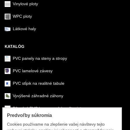
Vinylové ploty
WPC ploty
Látkové haly
KATALÓG
PVC panely na steny a stropy
PVC lamelové závesy
PVC stĺpik na realitné tabule
Vyvýšené záhradné záhony
Pôrodné PVC boxy na odchov šteniat
Predvoľby súkromia
Šéfmontáž & montáž
Cookies používame na zlepšenie vašej návštevy tejto