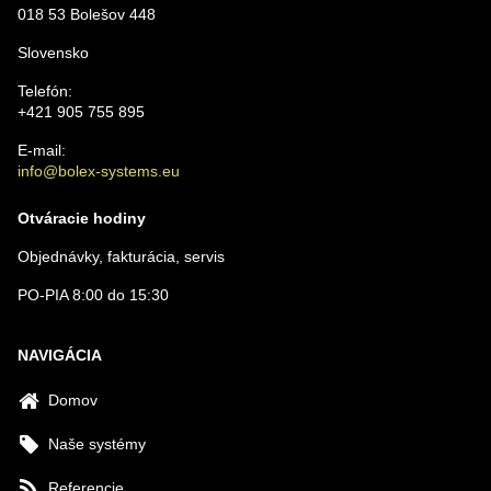
018 53 Bolešov 448
VÁŠ E-MAIL
Slovensko
Telefón:
VAŠA OTÁZKA K PRODUKTU
+421 905 755 895
E-mail:
info@bolex-systems.eu
Otváracie hodiny
Objednávky, fakturácia, servis
Odoslať
PO-PIA 8:00 do 15:30
NAVIGÁCIA
Domov
Naše systémy
Referencie