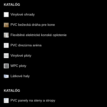
KATALÓG
Vinylové ohrady
PVC bežecká dráha pre kone
Flexibilné elektrické konské oplotenie
PVC drezúrna aréna
Vinylové ploty
WPC ploty
Látkové haly
KATALÓG
PVC panely na steny a stropy