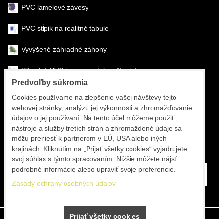
PVC lamelové závesy
PVC stĺpik na realitné tabule
Vyvýšené záhradné záhony
Pôrodné PVC boxy na odchov šteniat
Predvoľby súkromia
Šéfmontáž & montáž
Cookies používame na zlepšenie vašej návštevy tejto
webovej stránky, analýzu jej výkonnosti a zhromažďovanie
Športové systémy
údajov o jej používaní. Na tento účel môžeme použiť
nástroje a služby tretích strán a zhromaždené údaje sa
môžu preniesť k partnerom v EÚ, USA alebo iných
krajinách. Kliknutím na „Prijať všetky cookies“ vyjadrujete
svoj súhlas s týmto spracovaním. Nižšie môžete nájsť
podrobné informácie alebo upraviť svoje preferencie.
Zásady ochrany osobných údajov
Prijať všetky cookies