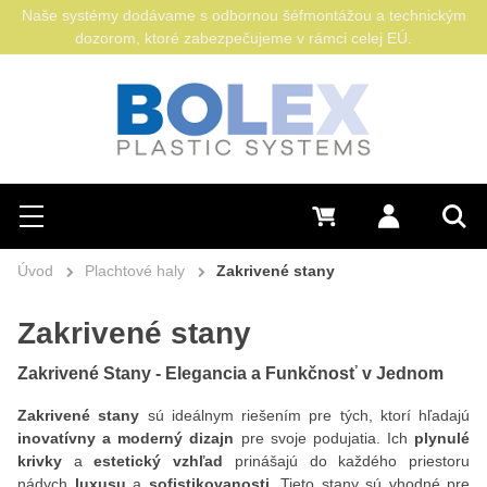
Naše systémy dodávame s odbornou šéfmontážou a technickým
dozorom, ktoré zabezpečujeme v rámci celej EÚ.
Hľadať
0 €
Prihlásiť sa
Menu
Vyh
Úvod
Plachtové haly
Zakrivené stany
Zakrivené stany
Zakrivené Stany - Elegancia a Funkčnosť v Jednom
Zakrivené stany
sú ideálnym riešením pre tých, ktorí hľadajú
inovatívny a moderný dizajn
pre svoje podujatia. Ich
plynulé
krivky
a
estetický vzhľad
prinášajú do každého priestoru
nádych
luxusu
a
sofistikovanosti
. Tieto stany sú vhodné pre