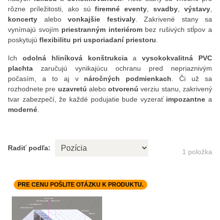
rôzne príležitosti, ako sú
firemné eventy
,
svadby
,
výstavy
,
koncerty
alebo
vonkajšie festivaly
. Zakrivené stany sa
vynímajú svojím
priestranným interiérom
bez rušivých stĺpov a
poskytujú
flexibilitu pri usporiadaní priestoru
.
Ich
odolná hliníková konštrukcia
a
vysokokvalitná PVC
plachta
zaručujú vynikajúcu ochranu pred nepriaznivým
počasím, a to aj v
náročných podmienkach
. Či už sa
rozhodnete pre
uzavretú
alebo
otvorenú
verziu stanu, zakrivený
tvar zabezpečí, že každé podujatie bude vyzerať
impozantne
a
moderné
.
Radiť podľa:
1
položka
PRE CENU POŠLITE OTÁZKU K PRODUKTU.