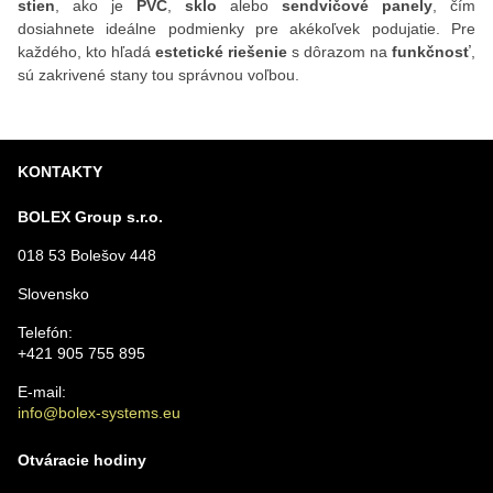
stien
, ako je
PVC
,
sklo
alebo
sendvičové panely
, čím
dosiahnete ideálne podmienky pre akékoľvek podujatie. Pre
každého, kto hľadá
estetické riešenie
s dôrazom na
funkčnosť
,
sú zakrivené stany tou správnou voľbou.
KONTAKTY
BOLEX Group s.r.o.
018 53 Bolešov 448
Slovensko
Telefón:
+421 905 755 895
E-mail:
info@bolex-systems.eu
Otváracie hodiny