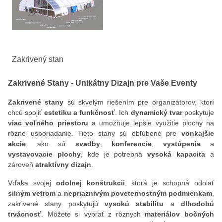
Zakrivený stan
Zakrivené Stany - Unikátny Dizajn pre Vaše Eventy
Zakrivené stany
sú skvelým riešením pre organizátorov, ktorí
chcú spojiť
estetiku a funkčnosť
. Ich
dynamický tvar
poskytuje
viac voľného priestoru
a umožňuje lepšie využitie plochy na
rôzne usporiadanie. Tieto stany sú obľúbené pre
vonkajšie
akcie
, ako sú
svadby
,
konferencie
,
vystúpenia
a
vystavovacie plochy
, kde je potrebná
vysoká kapacita
a
zároveň
atraktívny dizajn
.
Vďaka svojej
odolnej konštrukcii
, ktorá je schopná odolať
silným vetrom
a
nepriaznivým poveternostným podmienkam
,
zakrivené stany poskytujú
vysokú stabilitu
a
dlhodobú
trvácnosť
. Môžete si vybrať z rôznych
materiálov bočných