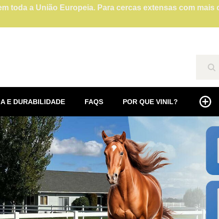
l em toda a União Europeia. Para cercas extensas com mais
Se
A E DURABILIDADE
FAQS
POR QUE VINIL?