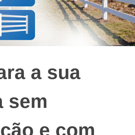
Swedish
Greek
ara a sua
a sem
nção e com