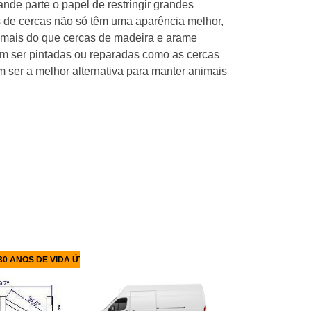
nde parte o papel de restringir grandes
as de cercas não só têm uma aparência melhor,
 mais do que cercas de madeira e arame
am ser pintadas ou reparadas como as cercas
m ser a melhor alternativa para manter animais
0 ANOS DE VIDA ÚTIL
GARANTIA DE 3