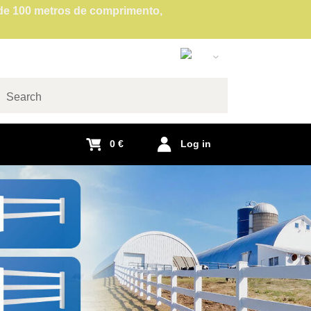
 de 100 metros de comprimento,
Portuguese
Slovak
English
arch
Czech
0 €
Log in
German
Polish
Hungarian
French
Italian
Spanish
Romanian
Dutch