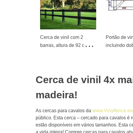
Cerca de vinil com 2
Portão de vini
barras, altura de 92 cm,
incluindo do
comprimento de 2,4 m -
fechaduras 1
branca
182,88 cm
Cerca de vinil 4x ma
madeira!
As cercas para cavalos da
www.Vinylfence.eu
público. Esta cerca – cercado para cavalos é r
estão disponíveis em vários tamanhos. Esta c
a vida inteira! Compre cercas para cavalos a