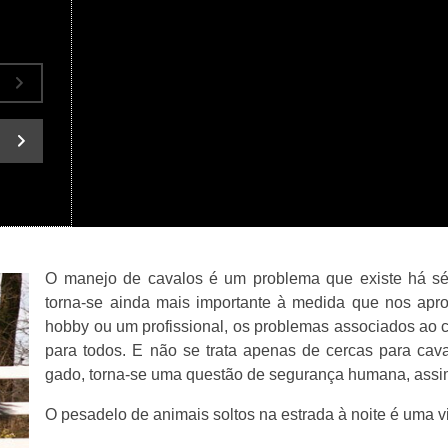
O manejo de cavalos é um problema que existe há sé
torna-se ainda mais importante à medida que nos ap
hobby ou um profissional, os problemas associados ao
para todos. E não se trata apenas de cercas para caval
gado, torna-se uma questão de segurança humana, assi
O pesadelo de animais soltos na estrada à noite é uma v