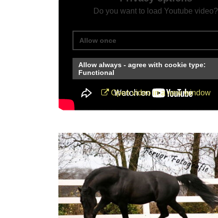
Do you want to load Youtube video?
Allow once
Allow always - agree with cookie type:
Functional
Open video in a new window