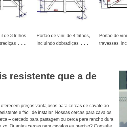
l de 3 trilhos
Portão de vinil de 4 trilhos,
Portão de vin
bradiças e
incluindo dobradiças e
travessas, in
37,16 x
fechaduras, 152,4 x
dobradiças e 
182,88 cm
91,44 x 182,
is resistente que a de
oferecem preços vantajosos para cercas de cavalo ao
esistente e fácil de instalar. Nossas cercas para cavalos
erca – cercado para pastagem ou cerca para rancho dura
baixo. Quantas cercas para cavalos eu preciso? Consulte