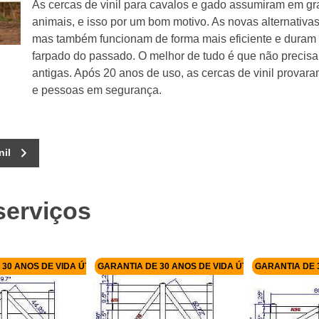
As cercas de vinil para cavalos e gado assumiram em gra
animais, e isso por um bom motivo. As novas alternativ
mas também funcionam de forma mais eficiente e duram
farpado do passado. O melhor de tudo é que não precis
antigas. Após 20 anos de uso, as cercas de vinil provara
e pessoas em segurança.
nil
serviços
30 ANOS DE VIDA ÚTIL
GARANTIA DE 30 ANOS DE VIDA ÚTIL
GARANTIA DE 3