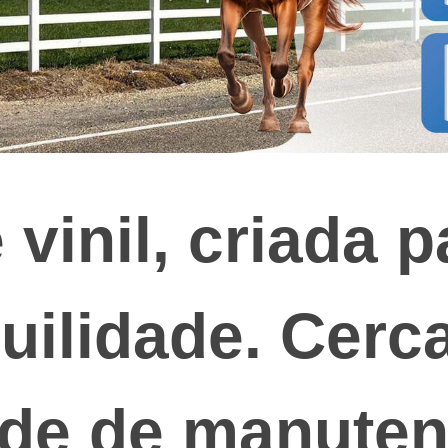
 vinil, criada p
quilidade. Cerc
de de manute