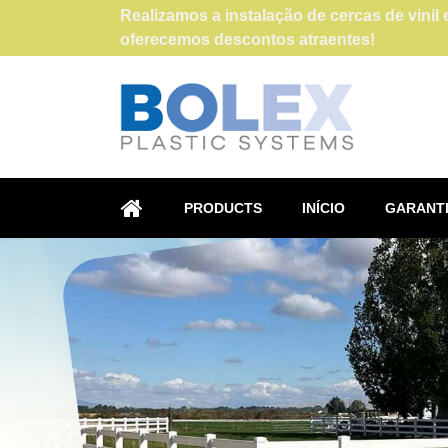
Realizamos a instalação de cercas de vini
oferecemos descontos atraentes!
PRODUCTS
INÍCIO
GARANTI
HOME