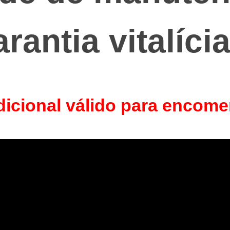
rantia vitalícia
icional válido para encome