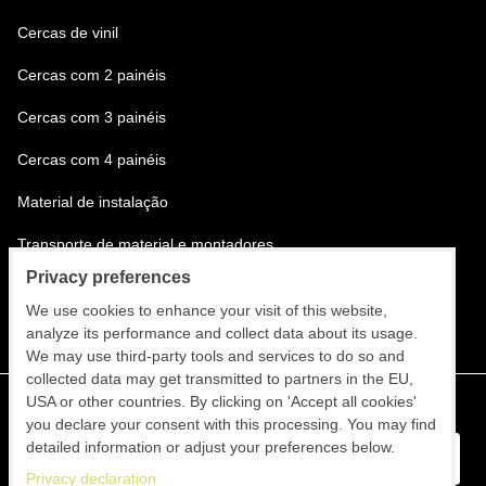
Cercas de vinil
Cercas com 2 painéis
Cercas com 3 painéis
Cercas com 4 painéis
Material de instalação
Transporte de material e montadores
Privacy preferences
Instalação de cercas
We use cookies to enhance your visit of this website,
analyze its performance and collect data about its usage.
We may use third-party tools and services to do so and
collected data may get transmitted to partners in the EU,
USA or other countries. By clicking on 'Accept all cookies'
you declare your consent with this processing. You may find
detailed information or adjust your preferences below.
Privacy declaration