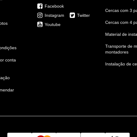
Facebook
Cercas com 3 pa
Instagram
Twitter
Cercas com 4 pa
otos
Youtube
Material de inst
Transporte de ma
ondições
montadores
or conta
Instalação de c
lação
mendar