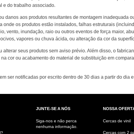
l e do trabalho associado.
as ou danos aos produtos resultantes de montagem inadequada 
ura onde os produtos estão instalados, falhas estruturais (inclu
dio, vento, inundação, raio ou outros eventos de força maior, a
civos, vapores ou chuva ácida, ou alteração da cor da superfíc
ou alterar seus produtos sem aviso prévio. Além disso, o fabric
s na cor ou acabamento do material de substituição em compara
 ser notificadas por escrito dentro de 30 dias a partir do dia em
JUNTE-SE A NÓS
NOSSA OFERT
Siga-nos e não perca
Cercas de vinil
nenhuma informação.
Cercas com 2 pa
l?