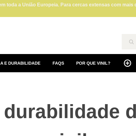
l em toda a União Europeia. Para cercas extensas com mais
Se
A E DURABILIDADE
FAQS
POR QUE VINIL?
 durabilidade 