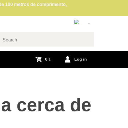
 de 100 metros de comprimento,
Portuguese
Slovak
English
arch
Czech
0 €
Log in
German
Polish
Hungarian
French
Italian
da cerca de
Spanish
Romanian
Dutch