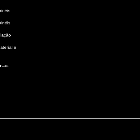
inéis
inéis
alação
terial e
ercas