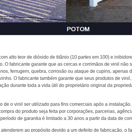
om alto teor de dióxido de titânio (10 partes em 100) e inibidor
O fabricante garante que as cercas e corrimãos de vinil não 
os, ferrugem, quebra, corrosão ou ataque de cupins, apenas de
inho. O fabricante também garante que seus produtos de vinil,
ação durante toda a vida útil do proprietário original da proprie
o de o vinil ser utilizado para fins comerciais após a instalação.
a compra do produto seja feita por corporações, parcerias, agên
período de garantia é limitado a 30 anos a partir da data de co
atenderem ao propósito devido a um defeito de fabricação, o fab