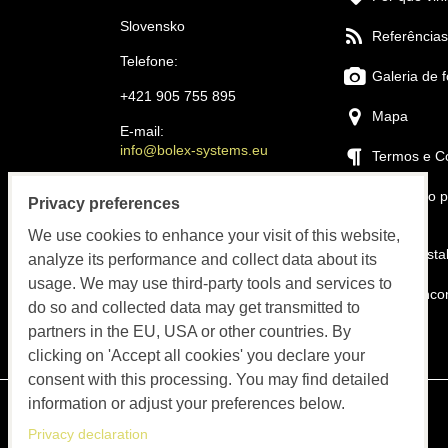
Slovensko
Referências
Telefone:
Galeria de f
+421 905 755 895
Mapa
E-mail:
info@bolex-systems.eu
Termos e C
Horário de funcionamento
Instalação p
Privacy preferences
própria
Pedidos, faturamento, serviço
We use cookies to enhance your visit of this website,
Nossa insta
analyze its performance and collect data about its
SEG-SEX 8:00 às 15:30
usage. We may use third-party tools and services to
Como enco
do so and collected data may get transmitted to
partners in the EU, USA or other countries. By
Contato
clicking on 'Accept all cookies' you declare your
consent with this processing. You may find detailed
information or adjust your preferences below.
Privacy declaration