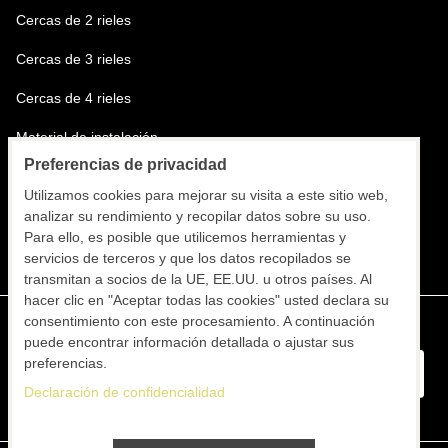
Cercas de 2 rieles
Cercas de 3 rieles
Cercas de 4 rieles
Material de instalación
Preferencias de privacidad
Transporte del material y los instaladores
Utilizamos cookies para mejorar su visita a este sitio web,
Instalación de cercas
analizar su rendimiento y recopilar datos sobre su uso.
Para ello, es posible que utilicemos herramientas y
servicios de terceros y que los datos recopilados se
transmitan a socios de la UE, EE.UU. u otros países. Al
hacer clic en "Aceptar todas las cookies" usted declara su
consentimiento con este procesamiento. A continuación
puede encontrar información detallada o ajustar sus
preferencias.
Declaración de confidencialidad