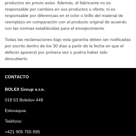
productos sin previo aviso. Además, el fabricante no es
responsable por cambios en sus productos u oferta, ni es
responsable por diferencias en el color o brillo del material de
reemplazo en comparación con el producto original de acuerdo
con las normas establecidas para el envejecimiento.
Todas las reclamaciones bajo esta garantía deben ser notificadas
por escrito dentro de los 30 días a partir de la fecha en que el
defecto apareció por primera vez o podría haber sido
descubierto.
CONTACTO
BOLEX Group s.r.o.
018 53 Bolešov 448
Eslovaquia
Teléfono:
+421 905 755 895