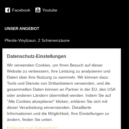
Facebook
Youtube
UNSER ANGEBOT
Pferde-Vinylzaun, 2 Schienenzäune
Pferde-Vinylzaun, 3 Schienenzäune
Datenschutz-Einstellungen
Pferde-Vinylzaun, 4 Schienenzäune
Wir verwenden Cookies, um Ihren Besuch auf dieser
Website zu verbessern, ihre Leistung zu analysieren und
Montagematerial
Daten über ihre Nutzung zu sammeln. Wir können dazu
Tools und Dienste von Drittanbietern verwenden, und die
Installation von Vinylzäunen
gesammelten Daten können an Partner in der EU, den USA
oder anderen Ländern übermittelt werden. Indem Sie auf
Transport von Material und Monteuren
"Alle Cookies akzeptieren" klicken, erklären Sie sich mit
dieser Verarbeitung einverstanden. Detaillierte
Unterbringung von Monteuren
Informationen und die Möglichkeit, Ihre Einstellungen zu
Chefmonteur
ändern, finden Sie unten.
Erklärung zum Datenschutz