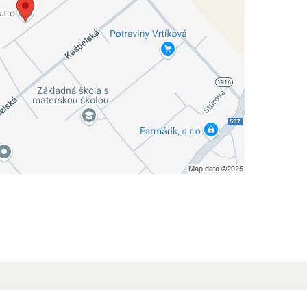
kie-Typ übereinstimmen: Funktionell
inem neuen Fenster öffnen