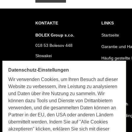
KONTAKTE
LINKS
BOLEX Group s.r.o.
Startseite
018 53 Bolesov 448
Garantie und Hal
Slowakei
Häufig gestellte
Telefon:
Warum Vinyl
Datenschutz-Einstellungen
+421 905 755 895
Wir verwenden Cookies, um Ihren Besuch auf dieser
Referenzen
Email:
Website zu verbessern, ihre Leistung zu analysieren
info@bolex-systems.eu
Fotogallerie
und Daten über ihre Nutzung zu sammeln. Wir
ÖFFNUNGSZEITEN
können dazu Tools und Dienste von Drittanbietern
Besucherbuch
verwenden, und die gesammelten Daten können an
Bestellungen,
Partner in der EU, den USA oder anderen Ländern
Geschäftsbedin
Rechnungsstellung, Service
übermittelt werden. Indem Sie auf "Alle Cookies
MO-FR 8:00 bis 15:30 Uhr
Karte
akzeptieren" klicken, erklären Sie sich mit dieser