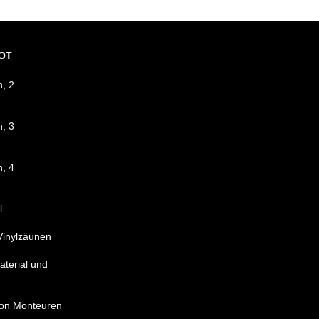
OT
n, 2
n, 3
n, 4
l
 Vinylzäunen
aterial und
von Monteuren