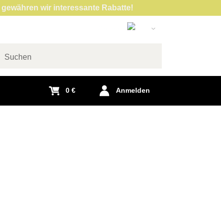
 gewähren wir interessante Rabatte!
German
Slovak
English
chen
Czech
0 €
Anmelden
Polish
Hungarian
French
Italian
Spanish
Romanian
Dutch
Swedish
Portuguese