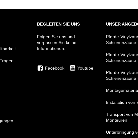
BEGLEITEN SIE UNS
UNSER ANGEB
Folgen Sie uns und
Pferde-Vinylzau
verpassen Sie keine
Schienenzäune
Informationen.
tbarkeit
Pferde-Vinylzau
Schienenzäune
 Fragen
Facebook
Youtube
Pferde-Vinylzau
Schienenzäune
Montagemateria
Installation von
Transport von M
Monteuren
gungen
Unterbringung 