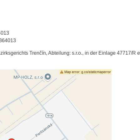
4013
2364013
zirksgerichts Trenčín, Abteilung: s.r.o., in der Einlage 47717/R 
rch Datenschutzoptionen blockiert
 externe Inhalte laden?