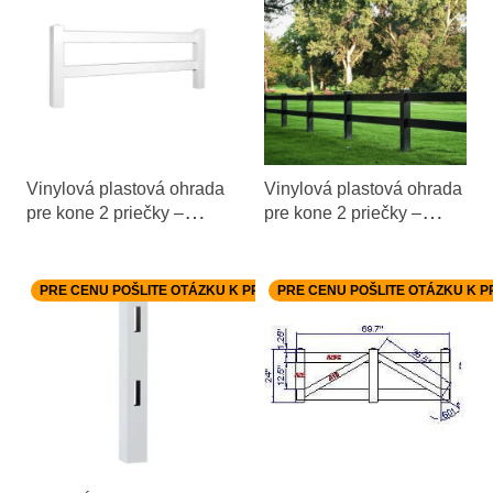
Vinylová plastová ohrada
Vinylová plastová ohrada
pre kone 2 priečky –
pre kone 2 priečky –
biela, 92cm x 2,4m –
čierna, 92cm x 2,4m –
BOLEX PLASTIC
BOLEX PLASTIC
SYSTEMS
SYSTEMS
PRE CENU POŠLITE OTÁZKU K PRODUKTU.
PRE CENU POŠLITE OTÁZKU K 