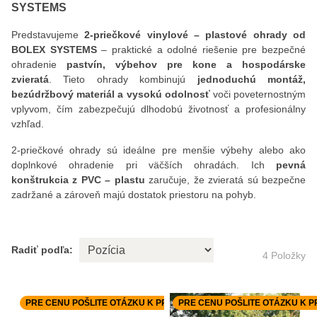
SYSTEMS
Predstavujeme
2‑priečkové vinylové – plastové ohrady od
BOLEX SYSTEMS
– praktické a odolné riešenie pre bezpečné
ohradenie
pastvín, výbehov pre kone a hospodárske
zvieratá
. Tieto ohrady kombinujú
jednoduchú montáž,
bezúdržbový materiál a vysokú odolnosť
voči poveternostným
vplyvom, čím zabezpečujú dlhodobú životnosť a profesionálny
vzhľad.
2‑priečkové ohrady sú ideálne pre menšie výbehy alebo ako
doplnkové ohradenie pri väčších ohradách. Ich
pevná
konštrukcia z PVC – plastu
zaručuje, že zvieratá sú bezpečne
zadržané a zároveň majú dostatok priestoru na pohyb.
Radiť podľa:
4
Položky
PRE CENU POŠLITE OTÁZKU K PRODUKTU.
PRE CENU POŠLITE OTÁZKU K 