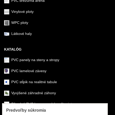
PVC drezúrna aréna
Vinylové ploty
WPC ploty
Látkové haly
KATALÓG
PVC panely na steny a stropy
PVC lamelové závesy
PVC stĺpik na realitné tabule
Vyvýšené záhradné záhony
Pôrodné PVC boxy na odchov šteniat
Predvoľby súkromia