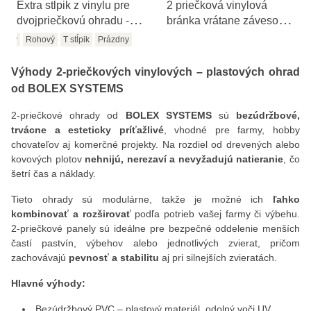
Extra stĺpik z vinylu pre
2 priečková vinylová
dvojpriečkovú ohradu -
bránka vrátane závesov a
biely
zámkov, šírka 183cm
Varianty:
žný
cový
Rohový
T stĺpik
Prázdny
Výhody 2‑priečkových vinylových – plastových ohrad
od BOLEX SYSTEMS
2‑priečkové ohrady od
BOLEX SYSTEMS
sú
bezúdržbové,
trvácne a esteticky príťažlivé
, vhodné pre farmy, hobby
chovateľov aj komerčné projekty. Na rozdiel od drevených alebo
kovových plotov
nehnijú, nerezaví a nevyžadujú natieranie
, čo
šetrí čas a náklady.
Tieto ohrady sú modulárne, takže je možné ich
ľahko
kombinovať a rozširovať
podľa potrieb vašej farmy či výbehu.
2‑priečkové panely sú ideálne pre bezpečné oddelenie menších
častí pastvín, výbehov alebo jednotlivých zvierat, pričom
zachovávajú
pevnosť a stabilitu
aj pri silnejších zvieratách.
Hlavné výhody:
Bezúdržbový PVC – plastový materiál, odolný voči UV