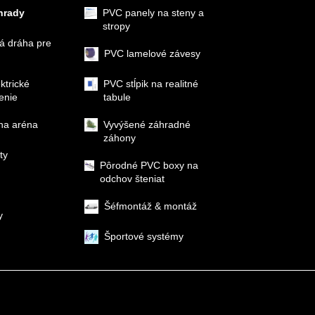
hrady
PVC panely na steny a
stropy
á dráha pre
PVC lamelové závesy
ektrické
PVC stĺpik na realitné
enie
tabule
na aréna
Vyvýšené záhradné
záhony
ty
Pôrodné PVC boxy na
odchov šteniat
Šéfmontáž & montáž
y
Športové systémy