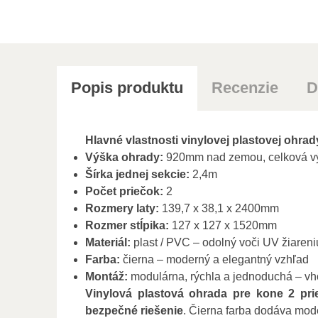
Popis produktu
Recenzie
D
Hlavné vlastnosti vinylovej plastovej ohrad
Výška ohrady:
920mm nad zemou, celková vý
Šírka jednej sekcie:
2,4m
Počet priečok:
2
Rozmery laty:
139,7 x 38,1 x 2400mm
Rozmer stĺpika:
127 x 127 x 1520mm
Materiál:
plast / PVC – odolný voči UV žiareni
Farba:
čierna – moderný a elegantný vzhľad
Montáž:
modulárna, rýchla a jednoduchá – v
Vinylová plastová ohrada pre kone 2 pri
bezpečné riešenie
. Čierna farba dodáva mode