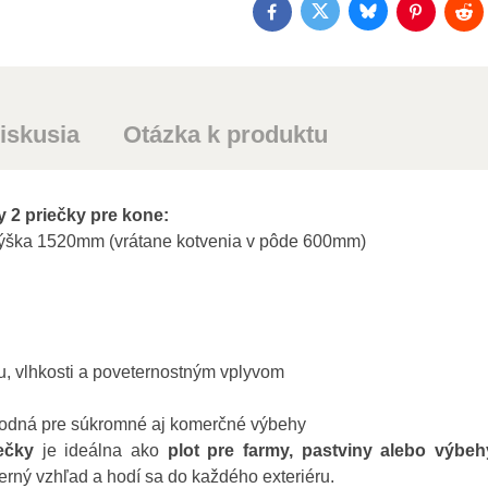
Bluesky
Twitter
Facebook
Pinterest
Red
iskusia
Otázka k produktu
y 2 priečky pre kone:
ška 1520mm (vrátane kotvenia v pôde 600mm)
u, vlhkosti a poveternostným vplyvom
hodná pre súkromné aj komerčné výbehy
ečky
je ideálna ako
plot pre farmy, pastviny alebo výbeh
rný vzhľad a hodí sa do každého exteriéru.