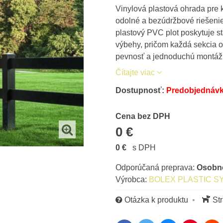
Vinylová plastová ohrada pre 
odolné a bezúdržbové riešenie 
plastový PVC plot poskytuje s
výbehy, pričom každá sekcia ob
pevnosť a jednoduchú montáž
Čítajte viac
Dostupnosť:
Predobjednávk
Cena s DPH
Cena bez DPH
0 €
0 €
s DPH
Osob
Výrobca:
BOLEX PLASTIC S
Otázka k produktu
St