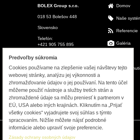
BOLEX Group s.r.o.
Domov
018 53 Bolešov 448
Naše systé
Slovensko
Referencie
Telefón:
Galéria
+421 905 755 895
E-mail:
FAQs
Predvoľby súkromia
info@bolex-systems.eu
Cookies používame na zlepšenie vašej návštevy tejto
Na stiahnut
Otváracie hodiny
webovej stránky, analýzu jej výkonnosti a
Video
zhromažďovanie údajov o jej používaní. Na tento účel
Objednávky, fakturácia, servis
môžeme použiť nástroje a služby tretích strán a
Katalóg
PO-PIA 8:00 do 15:30
zhromaždené údaje sa môžu preniesť k partnerom v
EÚ, USA alebo iných krajinách. Kliknutím na „Prijať
Blog
všetky cookies“ vyjadrujete svoj súhlas s týmto
spracovaním. Nižšie môžete nájsť podrobné
informácie alebo upraviť svoje preferencie.
Zásady ochrany osobných údajov