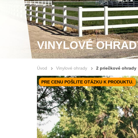
VINYLOVÉ OHRAD
Úvod
Vinylové ohrady
2 priečkové ohrady
PRE CENU POŠLITE OTÁZKU K PRODUKTU.