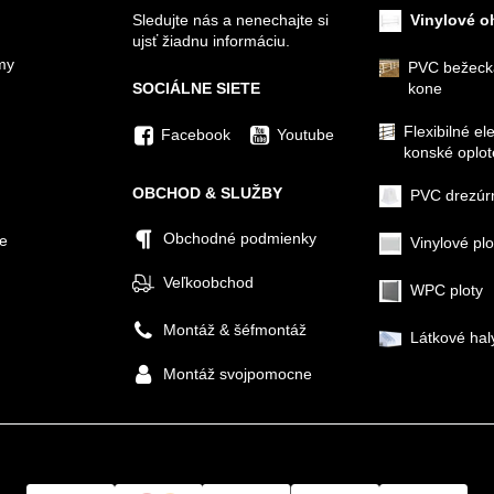
Sledujte nás a nenechajte si
Vinylové o
ujsť žiadnu informáciu.
my
PVC bežeck
SOCIÁLNE SIETE
kone
Flexibilné el
Facebook
Youtube
konské oplot
OBCHOD & SLUŽBY
PVC drezúr
Obchodné podmienky
ie
Vinylové plo
Veľkoobchod
WPC ploty
Montáž & šéfmontáž
Látkové hal
Montáž svojpomocne