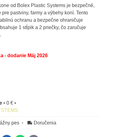
kone od Bolex Plastic Systems je bezpečné,
pre pastviny, farmy a výbehy koní. Tento
tabilnú ochranu a bezpečne ohraničuje
sahuje 1 stĺpik a 2 priečky, čo zaručuje
.
a - dodanie Máj 2026
ne
•
0 €
•
YSTEMS
rážny pes
Doručenia