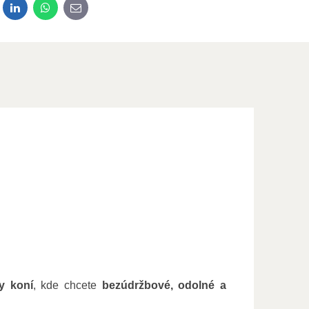
dit
LinkedIn
WhatsApp
E-mail
y koní
, kde chcete
bezúdržbové, odolné a