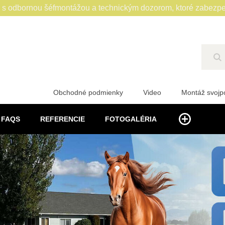
 odbornou šéfmontážou a technickým dozorom, ktoré zabezpe
Hľ
Obchodné podmienky
Video
Montáž svoj
FAQS
REFERENCIE
FOTOGALÉRIA