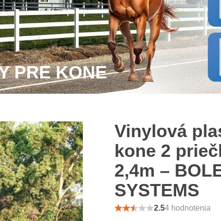
Y PRE KONE
Vinylová pla
kone 2 prieč
2,4m – BOL
SYSTEMS
2.5
4 hodnotenia