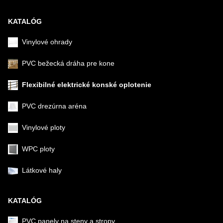
KATALÓG
Vinylové ohrady
PVC bežecká dráha pre kone
Flexibilné elektrické konské oplotenie
PVC drezúrna aréna
Vinylové ploty
WPC ploty
Látkové haly
KATALÓG
PVC panely na steny a stropy