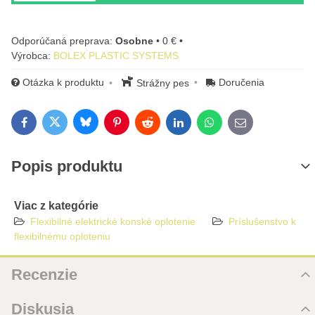
Osobne
•
0 €
•
Výrobca:
BOLEX PLASTIC SYSTEMS
Otázka k produktu
Doručenia
Strážny pes
Bluesky
Twitter
Facebook
Pinterest
Reddit
LinkedIn
WhatsApp
E-mail
Popis produktu
Viac z kategórie
Flexibilné elektrické konské oplotenie
Príslušenstvo k
flexibilnému oploteniu
Recenzie
Hodnotenie produktu
Diskusia