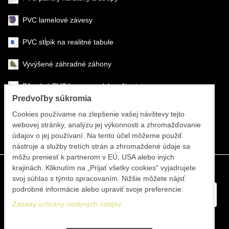
PVC lamelové závesy
PVC stĺpik na realitné tabule
Vyvýšené záhradné záhony
Pôrodné PVC boxy na odchov šteniat
Predvoľby súkromia
Šéfmontáž & montáž
Cookies používame na zlepšenie vašej návštevy tejto
webovej stránky, analýzu jej výkonnosti a zhromažďovanie
Športové systémy
údajov o jej používaní. Na tento účel môžeme použiť
nástroje a služby tretích strán a zhromaždené údaje sa
môžu preniesť k partnerom v EÚ, USA alebo iných
krajinách. Kliknutím na „Prijať všetky cookies“ vyjadrujete
svoj súhlas s týmto spracovaním. Nižšie môžete nájsť
podrobné informácie alebo upraviť svoje preferencie.
Zásady ochrany osobných údajov