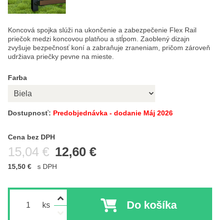
Koncová spojka slúži na ukončenie a zabezpečenie Flex Rail
priečok medzi koncovou platňou a stĺpom. Zaoblený dizajn
zvyšuje bezpečnosť koní a zabraňuje zraneniam, pričom zároveň
udržiava priečky pevne na mieste.
Farba
Dostupnosť:
Predobjednávka - dodanie Máj 2026
Cena s DPH
Cena bez DPH
Pred zľavou:
15,04 €
12,60 €
15,50 €
s DPH
Do košíka
ks