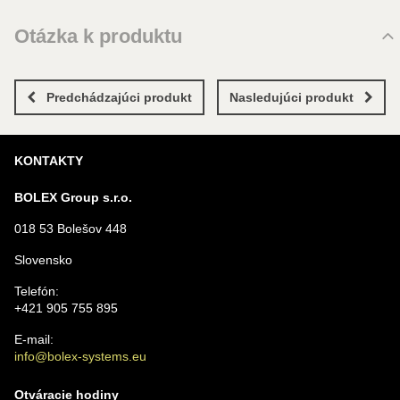
Zatiaľ bez hodnotenia. Buďte prvý!
Komentáre k produktu
Otázka k produktu
Pridať recenziu
Zatiaľ nie sú žiadne komentáre! Buďte prvý!
Nová otázka k produktu
Nový komentár
MENO
Predchádzajúci produkt
Nasledujúci produkt
KONTAKTY
VÁŠ E-MAIL
BOLEX Group s.r.o.
018 53 Bolešov 448
VAŠA OTÁZKA K PRODUKTU
Slovensko
Telefón:
+421 905 755 895
E-mail:
info@bolex-systems.eu
Odoslať
Otváracie hodiny