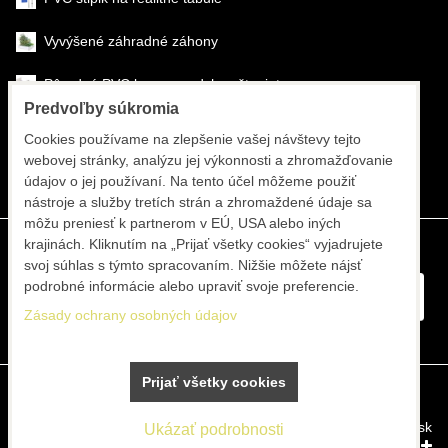
Vyvýšené záhradné záhony
Pôrodné PVC boxy na odchov šteniat
Predvoľby súkromia
Šéfmontáž & montáž
Cookies používame na zlepšenie vašej návštevy tejto
webovej stránky, analýzu jej výkonnosti a zhromažďovanie
Športové systémy
údajov o jej používaní. Na tento účel môžeme použiť
nástroje a služby tretích strán a zhromaždené údaje sa
môžu preniesť k partnerom v EÚ, USA alebo iných
krajinách. Kliknutím na „Prijať všetky cookies“ vyjadrujete
svoj súhlas s týmto spracovaním. Nižšie môžete nájsť
podrobné informácie alebo upraviť svoje preferencie.
Zásady ochrany osobných údajov
Prijať všetky cookies
Predvoľby súkromia
Zásady ochrany osobných údajov
Vytvorené pomocou:
BiznisWeb.sk
Ukázať podrobnosti