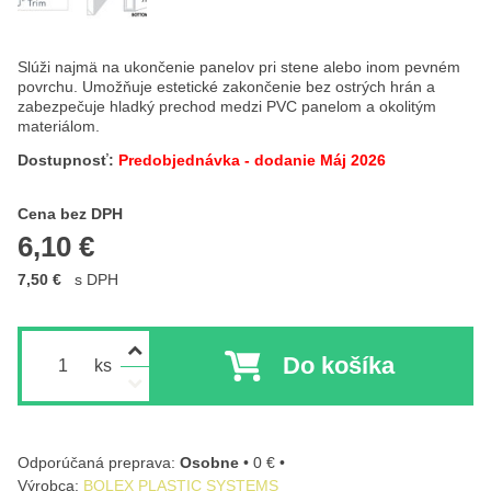
Slúži najmä na ukončenie panelov pri stene alebo inom pevném
povrchu. Umožňuje estetické zakončenie bez ostrých hrán a
zabezpečuje hladký prechod medzi PVC panelom a okolitým
materiálom.
Dostupnosť:
Predobjednávka - dodanie Máj 2026
Cena s DPH
Cena bez DPH
6,10 €
7,50 €
s DPH
Do košíka
ks
Osobne
•
0 €
•
Výrobca:
BOLEX PLASTIC SYSTEMS