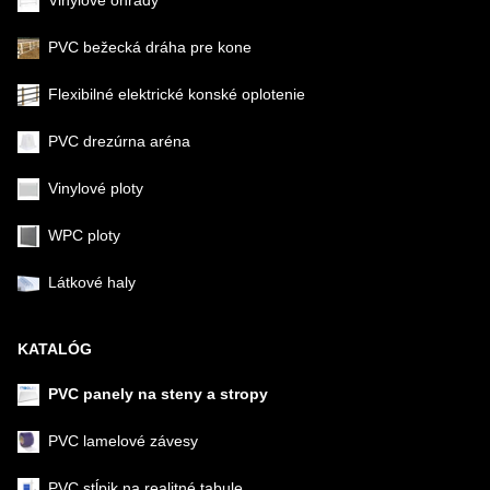
PVC bežecká dráha pre kone
Flexibilné elektrické konské oplotenie
PVC drezúrna aréna
Vinylové ploty
WPC ploty
Látkové haly
KATALÓG
PVC panely na steny a stropy
PVC lamelové závesy
PVC stĺpik na realitné tabule