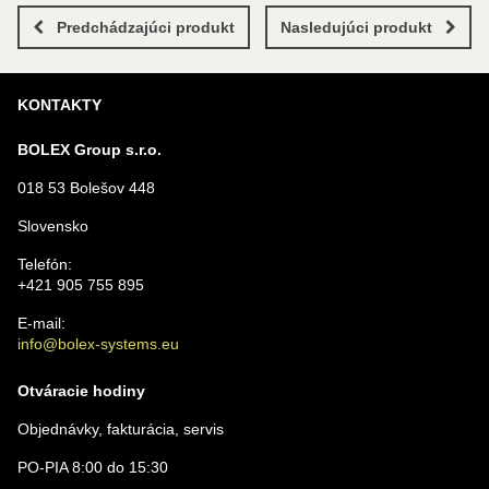
Nový komentár
MENO
Predchádzajúci produkt
Nasledujúci produkt
KONTAKTY
VÁŠ E-MAIL
BOLEX Group s.r.o.
018 53 Bolešov 448
VAŠA OTÁZKA K PRODUKTU
Slovensko
Telefón:
+421 905 755 895
E-mail:
info@bolex-systems.eu
Odoslať
Otváracie hodiny
Objednávky, fakturácia, servis
PO-PIA 8:00 do 15:30