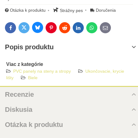
Otázka k produktu
Doručenia
Strážny pes
Bluesky
Twitter
Facebook
Pinterest
Reddit
LinkedIn
WhatsApp
E-mail
Popis produktu
Viac z kategórie
PVC panely na steny a stropy
Ukončovacie, krycie
lišty
Biele
Recenzie
Hodnotenie produktu
Diskusia
Zatiaľ bez hodnotenia. Buďte prvý!
Komentáre k produktu
Otázka k produktu
Pridať recenziu
Zatiaľ nie sú žiadne komentáre! Buďte prvý!
Nová otázka k produktu