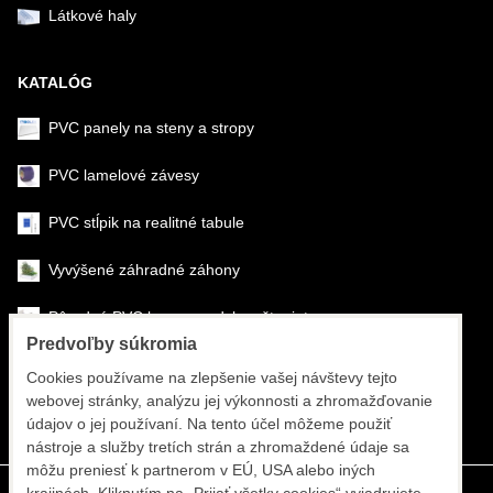
Látkové haly
KATALÓG
PVC panely na steny a stropy
PVC lamelové závesy
PVC stĺpik na realitné tabule
Vyvýšené záhradné záhony
Pôrodné PVC boxy na odchov šteniat
Predvoľby súkromia
Šéfmontáž & montáž
Cookies používame na zlepšenie vašej návštevy tejto
webovej stránky, analýzu jej výkonnosti a zhromažďovanie
Športové systémy
údajov o jej používaní. Na tento účel môžeme použiť
nástroje a služby tretích strán a zhromaždené údaje sa
môžu preniesť k partnerom v EÚ, USA alebo iných