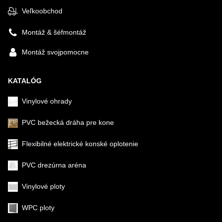
Veľkoobchod
Montáž & šéfmontáž
Montáž svojpomocne
KATALÓG
Vinylové ohrady
PVC bežecká dráha pre kone
Flexibilné elektrické konské oplotenie
PVC drezúrna aréna
Vinylové ploty
WPC ploty