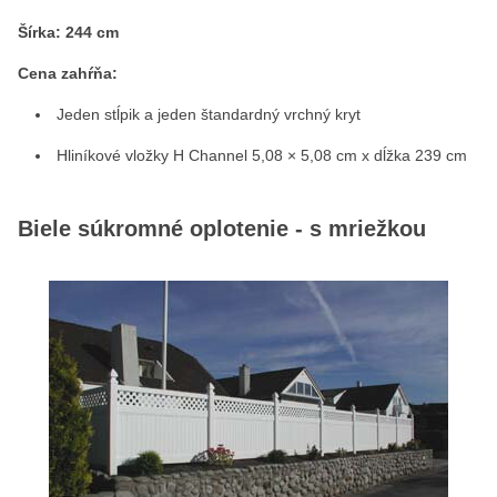
Šírka:
244 cm
Cena zahŕňa:
Jeden stĺpik a jeden štandardný vrchný kryt
Hliníkové vložky H Channel 5,08 × 5,08 cm x dĺžka 239 cm
Biele súkromné oplotenie - s mriežkou