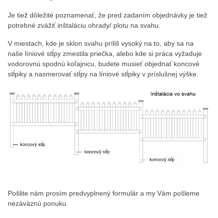
Je tiež dôležité poznamenať, že pred zadaním objednávky je tiež
potrebné zvážiť inštaláciu ohrady/ plotu na svahu.
V miestach, kde je sklon svahu príliš vysoký na to, aby sa na
naše líniové stĺpy zmestila priečka, alebo kde si práca vyžaduje
vodorovnú spodnú koľajnicu, budete musieť objednať koncové
stĺpiky a nasmerovať stĺpy na líniové stĺpiky v príslušnej výške.
Pošlite nám prosím predvyplnený formulár a my Vám pošleme
nezáväznú ponuku.