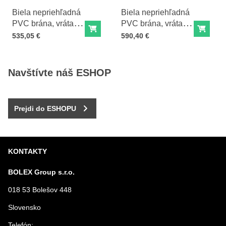
Biela nepriehľadná
Biela nepriehľadná
PVC brána, vrátane
PVC brána, vrátane
Do košíka
Do ko
pántov a zámkov -
pántov a zámkov
Cena s DPH
Cena s DPH
535,05 €
590,40 €
183 cm (výška) × 91
-183 cm (výška) ×
cm (šírka)
122 cm (šírka)
Navštívte náš ESHOP
Prejdi do ESHOPU
KONTAKTY
BOLEX Group s.r.o.
018 53 Bolešov 448
Slovensko
Telefón: