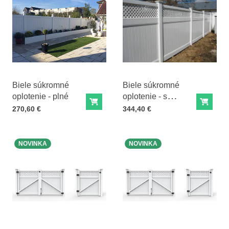
Biele súkromné
Biele súkromné
oplotenie - plné
oplotenie - s
Do košíka
Do ko
mriežkou
Cena s DPH
Cena s DPH
270,60 €
344,40 €
NOVINKA
NOVINKA