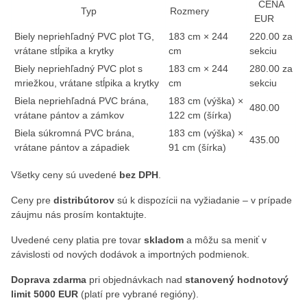
CENA
Typ
Rozmery
EUR
Biely nepriehľadný PVC plot TG,
183 cm × 244
220.00 za
vrátane stĺpika a krytky
cm
sekciu
Biely nepriehľadný PVC plot s
183 cm × 244
280.00 za
mriežkou, vrátane stĺpika a krytky
cm
sekciu
Biela nepriehľadná PVC brána,
183 cm (výška) ×
480.00
vrátane pántov a zámkov
122 cm (šírka)
Biela súkromná PVC brána,
183 cm (výška) ×
435.00
vrátane pántov a západiek
91 cm (šírka)
Všetky ceny sú uvedené
bez DPH
.
Ceny pre
distribútorov
sú k dispozícii na vyžiadanie – v prípade
záujmu nás prosím kontaktujte.
Uvedené ceny platia pre tovar
skladom
a môžu sa meniť v
závislosti od nových dodávok a importných podmienok.
Doprava zdarma
pri objednávkach nad
stanovený hodnotový
limit 5000 EUR
(platí pre vybrané regióny).