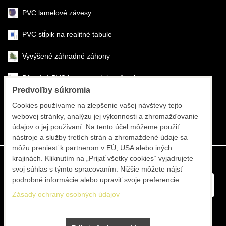
PVC lamelové závesy
PVC stĺpik na realitné tabule
Vyvýšené záhradné záhony
Pôrodné PVC boxy na odchov šteniat
Predvoľby súkromia
Šéfmontáž & montáž
Cookies používame na zlepšenie vašej návštevy tejto
webovej stránky, analýzu jej výkonnosti a zhromažďovanie
Športové systémy
údajov o jej používaní. Na tento účel môžeme použiť
nástroje a služby tretích strán a zhromaždené údaje sa
môžu preniesť k partnerom v EÚ, USA alebo iných
krajinách. Kliknutím na „Prijať všetky cookies“ vyjadrujete
svoj súhlas s týmto spracovaním. Nižšie môžete nájsť
podrobné informácie alebo upraviť svoje preferencie.
Zásady ochrany osobných údajov