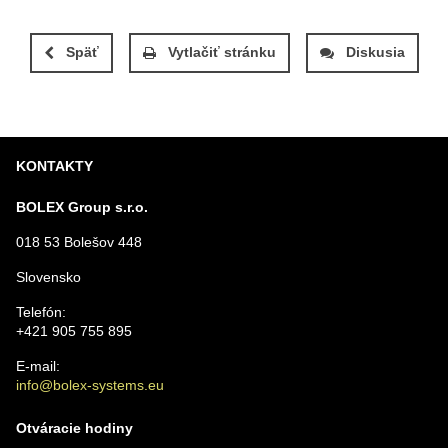
Späť
Vytlačiť stránku
Diskusia
KONTAKTY
BOLEX Group s.r.o.
018 53 Bolešov 448
Slovensko
Telefón:
+421 905 755 895
E-mail:
info@bolex-systems.eu
Otváracie hodiny