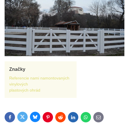
Značky
Referencie nami namontovaných
vinylových
plastových ohrád
Bluesky
Twitter
Facebook
Pinterest
Reddit
LinkedIn
WhatsApp
E-mail