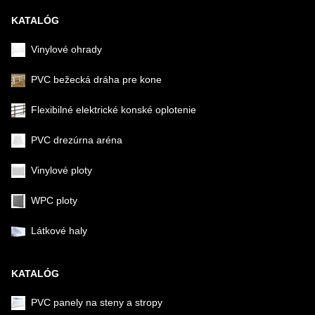
KATALÓG
Vinylové ohrady
PVC bežecká dráha pre kone
Flexibilné elektrické konské oplotenie
PVC drezúrna aréna
Vinylové ploty
WPC ploty
Látkové haly
KATALÓG
PVC panely na steny a stropy