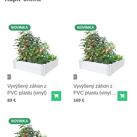
NOVINKA
NOVINKA
Vyvýšený záhon z
Vyvýšený záhon z
PVC plastu (vinyl)
PVC plastu (vinyl) -
Do košíka
Do ko
sada 2 ks
Cena s DPH
Cena s DPH
89 €
169 €
NOVINKA