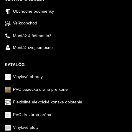
Obchodné podmienky
Veľkoobchod
Montáž & šéfmontáž
Montáž svojpomocne
KATALÓG
Vinylové ohrady
PVC bežecká dráha pre kone
Flexibilné elektrické konské oplotenie
PVC drezúrna aréna
Vinylové ploty