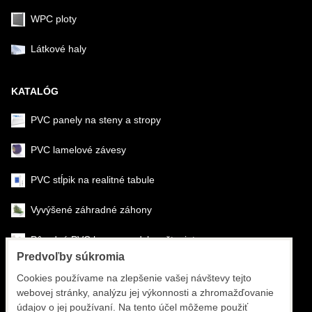
WPC ploty
Látkové haly
KATALÓG
PVC panely na steny a stropy
PVC lamelové závesy
PVC stĺpik na realitné tabule
Vyvýšené záhradné záhony
Pôrodné PVC boxy na odchov šteniat
Predvoľby súkromia
Šéfmontáž & montáž
Cookies používame na zlepšenie vašej návštevy tejto
webovej stránky, analýzu jej výkonnosti a zhromažďovanie
Športové systémy
údajov o jej používaní. Na tento účel môžeme použiť