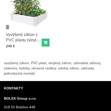
Vyvýšený záhon z
PVC plastu (vinyl) -
Do košíka
sada 3 ks
Cena s DPH
245 €
vyvýšený záhon, PVC plast, vinylový záhon, záhradné záhony,
zelenina, bylinky, okrasné rastliny, odolný záhon, záhrada,
jednoduchá montáž
KONTAKTY
BOLEX Group s.r.o.
018 53 Bolešov 448