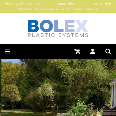
Naše systémy dodávame s odbornou šéfmontážou a technickým
dozorom, ktoré zabezpečujeme v rámci celej EÚ.
Hľadať
0 €
Prihlásiť sa
Menu
Vyh