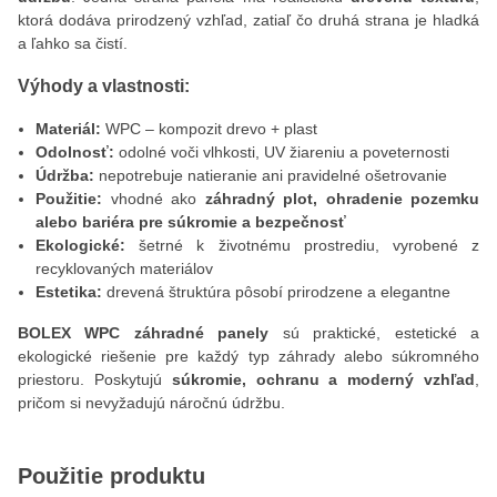
ktorá dodáva prirodzený vzhľad, zatiaľ čo druhá strana je hladká
a ľahko sa čistí.
Výhody a vlastnosti:
Materiál:
WPC – kompozit drevo + plast
Odolnosť:
odolné voči vlhkosti, UV žiareniu a poveternosti
Údržba:
nepotrebuje natieranie ani pravidelné ošetrovanie
Použitie:
vhodné ako
záhradný plot, ohradenie pozemku
alebo bariéra pre súkromie a bezpečnosť
Ekologické:
šetrné k životnému prostrediu, vyrobené z
recyklovaných materiálov
Estetika:
drevená štruktúra pôsobí prirodzene a elegantne
BOLEX WPC záhradné panely
sú praktické, estetické a
ekologické riešenie pre každý typ záhrady alebo súkromného
priestoru. Poskytujú
súkromie, ochranu a moderný vzhľad
,
pričom si nevyžadujú náročnú údržbu.
Použitie produktu