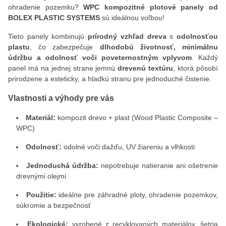
ohradenie pozemku?
WPC kompozitné plotové panely od
BOLEX PLASTIC SYSTEMS
sú ideálnou voľbou!
Tieto panely kombinujú
prírodný vzhľad dreva
s
odolnosťou
plastu
, čo zabezpečuje
dlhodobú životnosť, minimálnu
údržbu a odolnosť voči poveternostným vplyvom
. Každý
panel má na jednej strane jemnú
drevenú textúru
, ktorá pôsobí
prirodzene a esteticky, a hladkú stranu pre jednoduché čistenie.
Vlastnosti a výhody pre vás
Materiál:
kompozit drevo + plast (Wood Plastic Composite –
WPC)
Odolnosť:
odolné voči dažďu, UV žiareniu a vlhkosti
Jednoduchá údržba:
nepotrebuje natieranie ani ošetrenie
drevnými olejmi
Použitie:
ideálne pre záhradné ploty, ohradenie pozemkov,
súkromie a bezpečnosť
Ekologické:
vyrobené z recyklovaných materiálov, šetria