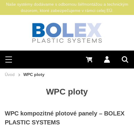
Naše systémy dodávame s odbornou šéfmontážou a technickým
dozorom, ktoré zabezpečujeme v rámci celej EÚ.
Hľadať
0 €
Prihlásiť sa
Menu
Vyh
Úvod
WPC ploty
WPC ploty
WPC kompozitné plotové panely – BOLEX
PLASTIC SYSTEMS