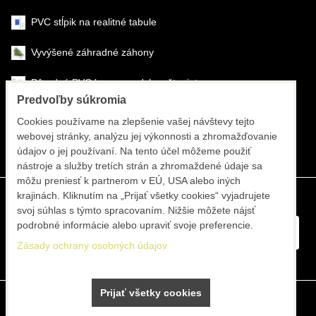
PVC stĺpik na realitné tabule
Vyvýšené záhradné záhony
Pôrodné PVC boxy na odchov šteniat
Predvoľby súkromia
Šéfmontáž & montáž
Cookies používame na zlepšenie vašej návštevy tejto
webovej stránky, analýzu jej výkonnosti a zhromažďovanie
Športové systémy
údajov o jej používaní. Na tento účel môžeme použiť
nástroje a služby tretích strán a zhromaždené údaje sa
môžu preniesť k partnerom v EÚ, USA alebo iných
krajinách. Kliknutím na „Prijať všetky cookies“ vyjadrujete
svoj súhlas s týmto spracovaním. Nižšie môžete nájsť
podrobné informácie alebo upraviť svoje preferencie.
Zásady ochrany osobných údajov
Prijať všetky cookies
Predvoľby súkromia
Zásady ochrany osobných údajov