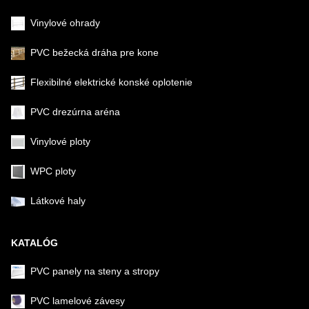
Vinylové ohrady
PVC bežecká dráha pre kone
Flexibilné elektrické konské oplotenie
PVC drezúrna aréna
Vinylové ploty
WPC ploty
Látkové haly
KATALÓG
PVC panely na steny a stropy
PVC lamelové závesy