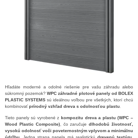
Hľadáte moderné a odolné riešenie pre vašu záhradu alebo
súkromný pozemok?
WPC záhradné plotové panely od BOLEX
PLASTIC SYSTEMS
sú ideálnou voľbou pre všetkých, ktorí chcú
kombinovať
prírodný vzhľad dreva s odolnosťou plastu
.
Tieto panely sú vyrobené z
kompozitu dreva a plastu (WPC –
Wood Plastic Composite)
, čo zaručuje
dlhodobú životnosť,
vysokú odolnosť voči poveternostným vplyvom a minimálnu
údržbu
. Jedna strana panela má realistickú
drevenú textúru
,