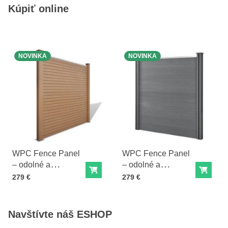
Kúpiť online
NOVINKA
NOVINKA
WPC Fence Panel
WPC Fence Panel
– odolné a
– odolné a
Do košíka
Do ko
ekologické
ekologické
Cena s DPH
Cena s DPH
279 €
279 €
oplotenie - hnedé
oplotenie - sivé
Navštívte náš ESHOP