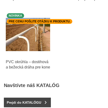
dráha pre kone
NOVINKA
PRE CENU POŠLITE OTÁZKU K PRODUKTU.
PVC okrúhla – dostihová
a bežecká dráha pre kone
Navštívte náš KATALÓG
Prejdi do KATALÓGU