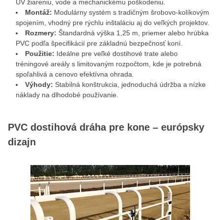
UV žiareniu, vode a mechanickému poškodeniu.
Montáž:
Modulárny systém s tradičným šrobovo‑kolíkovým
spojením, vhodný pre rýchlu inštaláciu aj do veľkých projektov.
Rozmery:
Štandardná výška 1,25 m, priemer alebo hrúbka
PVC podľa špecifikácií pre základnú bezpečnosť koní.
Použitie:
Ideálne pre veľké dostihové trate alebo
tréningové areály s limitovaným rozpočtom, kde je potrebná
spoľahlivá a cenovo efektívna ohrada.
Výhody:
Stabilná konštrukcia, jednoduchá údržba a nízke
náklady na dlhodobé používanie.
PVC dostihová dráha pre kone – európsky
dizajn