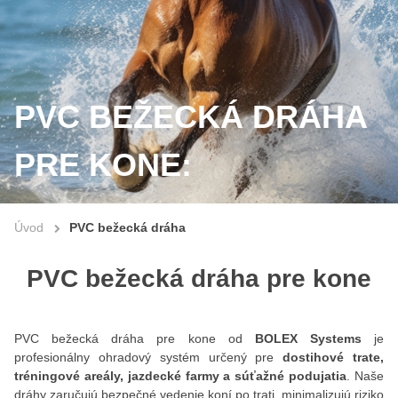
PVC BEŽECKÁ DRÁHA
PRE KONE:
Úvod
PVC bežecká dráha
PVC bežecká dráha pre kone
PVC bežecká dráha pre kone od
BOLEX Systems
je
profesionálny ohradový systém určený pre
dostihové trate,
tréningové areály, jazdecké farmy a súťažné podujatia
. Naše
dráhy zaručujú bezpečné vedenie koní po trati, minimalizujú riziko