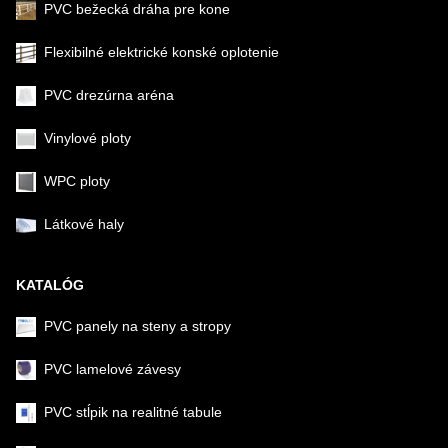
PVC bežecká dráha pre kone
Flexibilné elektrické konské oplotenie
PVC drezúrna aréna
Vinylové ploty
WPC ploty
Látkové haly
KATALÓG
PVC panely na steny a stropy
PVC lamelové závesy
PVC stĺpik na realitné tabule