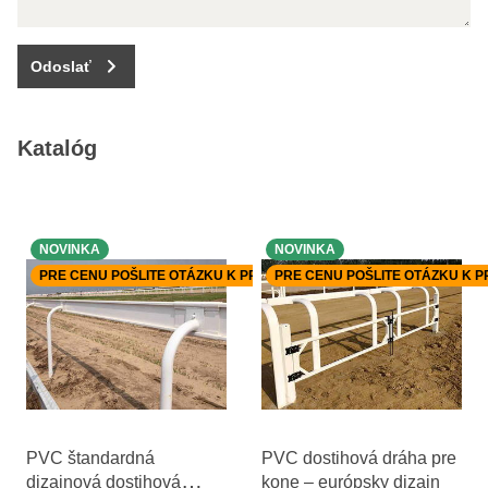
Odoslať
Katalóg
NOVINKA
NOVINKA
PRE CENU POŠLITE OTÁZKU K PRODUKTU.
PRE CENU POŠLITE OTÁZKU K 
PVC štandardná
PVC dostihová dráha pre
dizajnová dostihová
kone – európsky dizajn