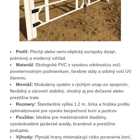
Profil:
Plochý alebo semi-eliptický európsky dizajn,
prémiový a moderný vzhľad.
Materiál:
Ekologické PVC s vysokou odolnosťou voči
poveternostným podmienkam, farebne stály a odolný voči UV
žiareniu.
Montáž:
Modulárny systém s rýchlym snap‑on spojením,
flexibilný a zároveň stabilný, vhodný aj pre dočasné alebo
prestížne trate.
Rozmery:
Štandardná výška 1,2 m, šírka a hrúbka profilu
optimalizované pre vysokú bezpečnosť koní a jazdcov.
Použitie:
Ideálne pre medzinárodné štadióny,
vysokokvalitné jazdecké areály, brandové a prestížne
podujatia.
Výhody:
Plynulé hrany minimalizujú riziko poranenia koní,