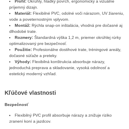
Profil:
Okrúhly, hladký povrch, ergonomický a vizuálne
príjemný dizajn.
Materiál:
Flexibilné PVC, odolné voči nárazom, UV žiareniu,
vode a poveternostným vplyvom.
Montáž:
Rýchla snap‑on inštalácia, vhodná pre dočasné aj
dlhodobé trate.
Rozmery:
Štandardná výška 1,2 m, priemer okrúhlej rúrky
optimalizovaný pre bezpečnosť.
Použitie:
Profesionálne dostihové trate, tréningové areály,
dočasné súťaže a preteky.
Výhody:
Flexibilná konštrukcia absorbuje nárazy,
jednoduchá preprava a skladovanie, vysoká odolnosť a
estetický moderný vzhľad.
Kľúčové vlastnosti
Bezpečnosť
Flexibilný PVC profil absorbuje nárazy a znižuje riziko
zranení koní a jazdcov.