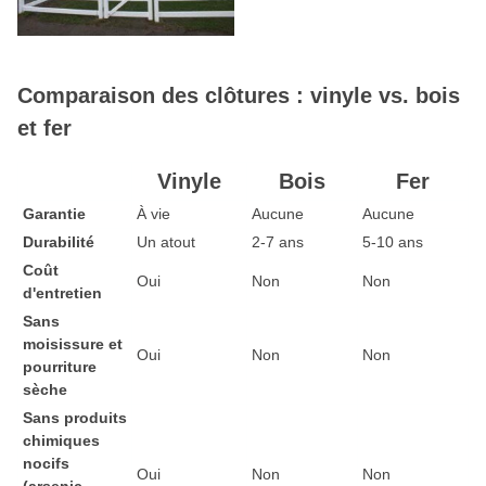
Comparaison des clôtures : vinyle vs. bois
et fer
Vinyle
Bois
Fer
Garantie
À vie
Aucune
Aucune
Durabilité
Un atout
2-7 ans
5-10 ans
Coût
Oui
Non
Non
d'entretien
Sans
moisissure et
Oui
Non
Non
pourriture
sèche
Sans produits
chimiques
nocifs
Oui
Non
Non
(arsenic,