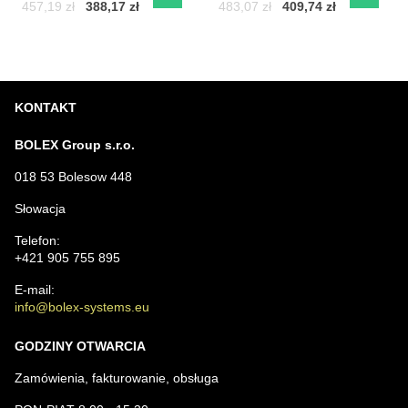
Do Koszyka
Do Ko
tablic
tablic
Cena z podatkiem
Przed zniżką:
Cena z podatkiem
Przed zniżką:
457,19 zł
388,17 zł
483,07 zł
409,74 zł
nieruchomości –
nieruchomości –
BIAŁY
CZARNY
KONTAKT
BOLEX Group s.r.o.
018 53 Bolesow 448
Słowacja
Telefon:
+421 905 755 895
E-mail:
info@bolex-systems.eu
GODZINY OTWARCIA
Zamówienia, fakturowanie, obsługa