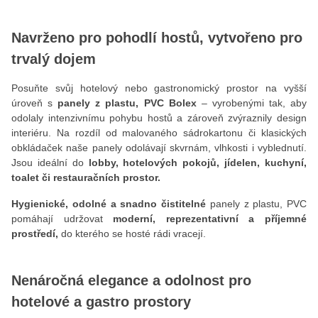
Navrženo pro pohodlí hostů, vytvořeno pro
trvalý dojem
Posuňte svůj hotelový nebo gastronomický prostor na vyšší
úroveň s
panely z plastu, PVC Bolex
– vyrobenými tak, aby
odolaly intenzivnímu pohybu hostů a zároveň zvýraznily design
interiéru. Na rozdíl od malovaného sádrokartonu či klasických
obkládaček naše panely odolávají skvrnám, vlhkosti i vyblednutí.
Jsou ideální do
lobby, hotelových pokojů, jídelen, kuchyní,
toalet či restauračních prostor.
Hygienické, odolné a snadno čistitelné
panely z plastu, PVC
pomáhají udržovat
moderní, reprezentativní a příjemné
prostředí,
do kterého se hosté rádi vracejí.
Nenáročná elegance a odolnost pro
hotelové a gastro prostory