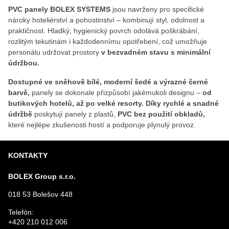
PVC panely BOLEX SYSTEMS
jsou navrženy pro specifické
nároky hoteliérství a pohostinství – kombinují styl, odolnost a
praktičnost. Hladký, hygienický povrch odolává poškrábání,
rozlitým tekutinám i každodennímu opotřebení, což umožňuje
personálu udržovat prostory
v bezvadném stavu s minimální
údržbou.
Dostupné ve sněhově bílé, moderní šedé a výrazné černé
barvě,
panely se dokonale přizpůsobí jakémukoli designu –
od
butikových hotelů, až po velké resorty.
Díky rychlé a snadné
údržbě
poskytují panely z plastů,
PVC bez použití obkladů,
které nejlépe zkušenosti hostí a podporuje plynulý provoz.
KONTAKTY
BOLEX Group s.r.o.
018 53 Bolešov 448
Telefón:
+420 210 012 006