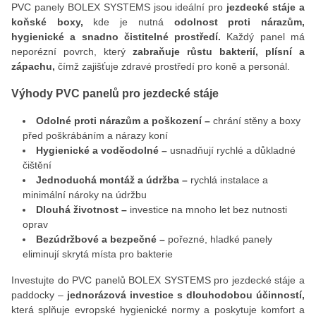
PVC panely BOLEX SYSTEMS jsou ideální pro
jezdecké stáje a
koňské boxy,
kde je nutná
odolnost proti nárazům,
hygienické a snadno čistitelné prostředí.
Každý panel má
neporézní povrch, který
zabraňuje růstu bakterií, plísní a
zápachu,
čímž zajišťuje zdravé prostředí pro koně a personál.
Výhody PVC panelů pro jezdecké stáje
Odolné proti nárazům a poškození –
chrání stěny a boxy
před poškrábáním a nárazy koní
Hygienické a voděodolné –
usnadňují rychlé a důkladné
čištění
Jednoduchá montáž a údržba –
rychlá instalace a
minimální nároky na údržbu
Dlouhá životnost –
investice na mnoho let bez nutnosti
oprav
Bezúdržbové a bezpečné –
pořezné, hladké panely
eliminují skrytá místa pro bakterie
Investujte do PVC panelů BOLEX SYSTEMS pro jezdecké stáje a
paddocky –
jednorázová investice s dlouhodobou účinností,
která splňuje evropské hygienické normy a poskytuje komfort a