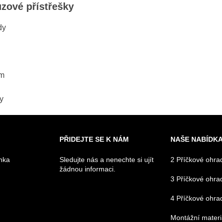
zové přístřešky
dy
ům
y
PŘIDEJTE SE K NÁM
NAŠE NABÍDK
nka
Sledujte nás a nenechte si ujít
2 Příčkové ohra
žádnou informaci.
3 Příčkové ohra
4 Příčkové ohra
Montážní materi