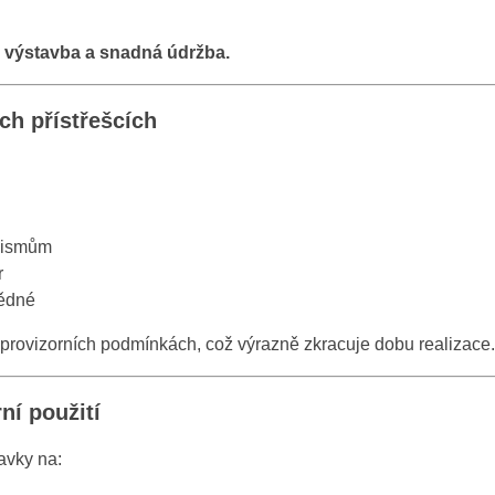
á výstavba a snadná údržba.
ch přístřešcích
anismům
r
vědné
 provizorních podmínkách, což výrazně zkracuje dobu realizace.
í použití
avky na: