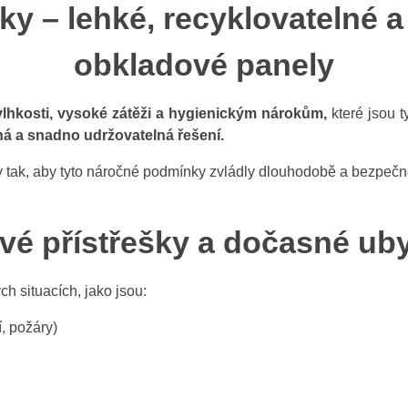
ky – lehké, recyklovatelné
obkladové panely
vlhkosti, vysoké zátěži a hygienickým nárokům,
které jsou t
ná a snadno udržovatelná řešení.
 tak, aby tyto náročné podmínky zvládly dlouhodobě a bezpečn
é přístřešky a dočasné ub
ch situacích, jako jsou:
, požáry)