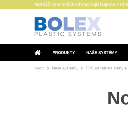
Montáž vynilových ohrad zajišťujeme v rám
PRODUKTY
NAŠE SYSTÉMY
ÚVOD
Úvod
Naše systémy
PVC panely na stěny a 
No