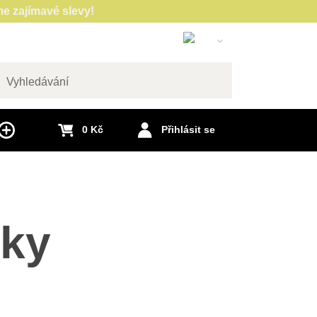
e zajímavé slevy!
Czech
Slovak
English
edat
German
0 Kč
Přihlásit se
Polish
Hungarian
French
Italian
Spanish
šky
Romanian
Dutch
Swedish
Portuguese