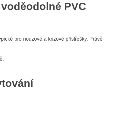
 a voděodolné PVC
Greek
ypické pro nouzové a krizové přístřešky. Právě
ě.
ytování