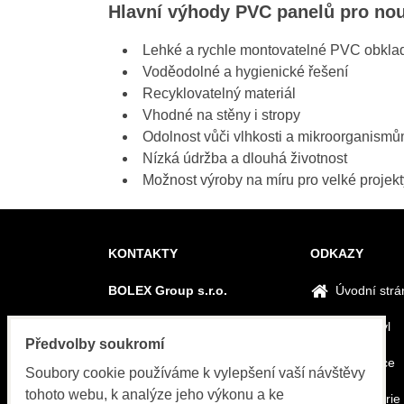
Hlavní výhody PVC panelů pro nou
Lehké a rychle montovatelné PVC obkla
Voděodolné a hygienické řešení
Recyklovatelný materiál
Vhodné na stěny i stropy
Odolnost vůči vlhkosti a mikroorganism
Nízká údržba a dlouhá životnost
Možnost výroby na míru pro velké projekt
KONTAKTY
ODKAZY
BOLEX Group s.r.o.
Úvodní strá
018 53 Bolešov 448
Proč vinyl
Předvolby soukromí
Telefón:
Reference
+420 210 012 006
Soubory cookie používáme k vylepšení vaší návštěvy
tohoto webu, k analýze jeho výkonu a ke
Fotogalerie
E-mail: