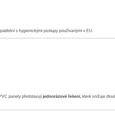
mpatibilní s hygienickými postupy používanými v EU.
, PVC panely představují
jednorázové řešení,
které snižuje dlo