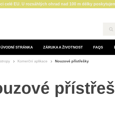
ci celé EU. U rozsáhlých ohrad nad 100 m délky poskytujem
Hl
ÚVODNÍ STRÁNKA
ZÁRUKA A ŽIVOTNOST
FAQS
stropy
Komerční aplikace
Nouzové přístřešky
uzové přístře