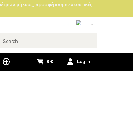
0 μέτρων μήκους, προσφέρουμε ελκυστικές
Greek
Slovak
English
arch
Czech
0 €
Log in
German
Polish
Hungarian
French
Italian
Spanish
Romanian
Dutch