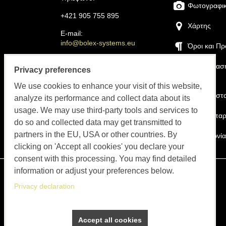
Φωτογραφικ
+421 905 755 895
Χάρτης
E-mail:
info@bolex-systems.eu
Όροι και Π
Ώρες λειτουργίας
Εγκατάσταση
Privacy preferences
βοήθεια
Παραγγελίες, τιμολόγηση,
We use cookies to enhance your visit of this website,
εξυπηρέτηση
Η εγκατάστ
analyze its performance and collect data about its
ΔΕ-ΠΑ 8:00 έως 15:30
usage. We may use third-party tools and services to
Πώς να παρ
do so and collected data may get transmitted to
partners in the EU, USA or other countries. By
Επικοινωνία
clicking on 'Accept all cookies' you declare your
consent with this processing. You may find detailed
information or adjust your preferences below.
Privacy declaration
Accept all cookies