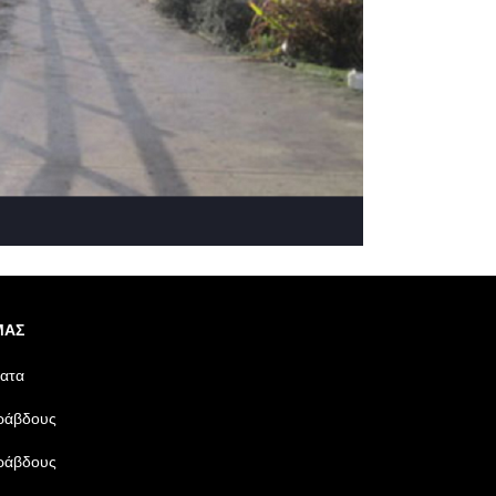
ΜΑΣ
ματα
 ράβδους
 ράβδους