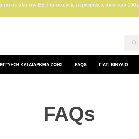
ται σε όλη την ΕΕ. Για εκτενείς περιφράξεις άνω των 10
Se
ΕΓΓΎΗΣΗ ΚΑΙ ΔΙΆΡΚΕΙΑ ΖΩΉΣ
FAQS
ΓΙΑΤΊ ΒΙΝΎΛΙΟ
FAQs