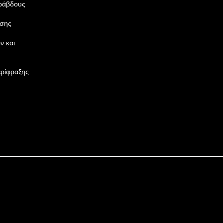
 ράβδους
ασης
ν και
ρίφραξης