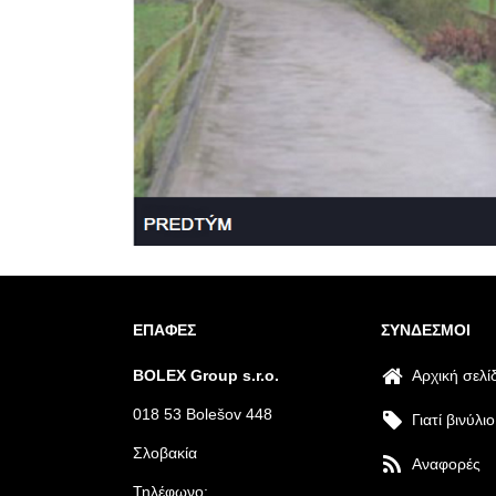
ΕΠΑΦΈΣ
ΣΎΝΔΕΣΜΟΙ
BOLEX Group s.r.o.
Αρχική σελί
018 53 Bolešov 448
Γιατί βινύλιο
Σλοβακία
Αναφορές
Τηλέφωνο: