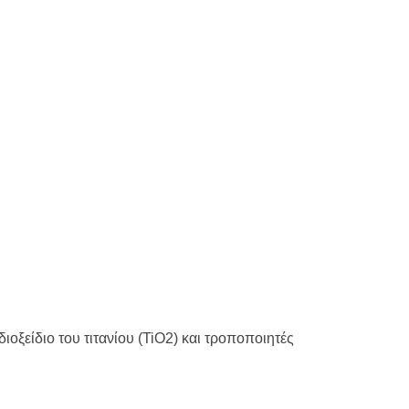
ιοξείδιο του τιτανίου (TiO2) και τροποποιητές