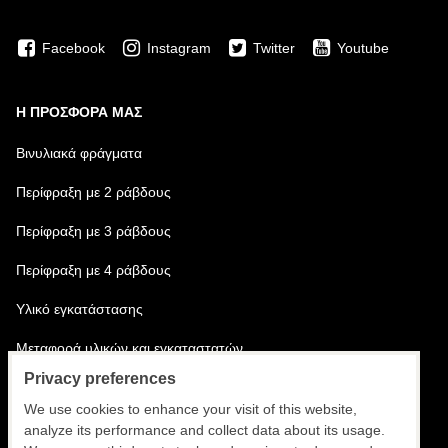
Facebook
Instagram
Twitter
Youtube
Η ΠΡΟΣΦΟΡΆ ΜΑΣ
Βινυλιακά φράγματα
Περίφραξη με 2 ράβδους
Περίφραξη με 3 ράβδους
Περίφραξη με 4 ράβδους
Υλικό εγκατάστασης
Μεταφορά υλικών και εγκαταστατών
Privacy preferences
Εγκατάσταση περίφραξης
We use cookies to enhance your visit of this website,
analyze its performance and collect data about its usage.