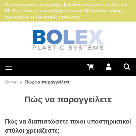
Η εγκατάσταση περίφραξης βινυλίου παρέχεται σε όλη την
ΕΕ. Για εκτενείς περιφράξεις άνω των 100 μέτρων μήκους,
προσφέρουμε ελκυστικές εκπτώσεις!
Search
0 €
Log in
Menu
Sea
Home
Πώς να παραγγείλετε
Πώς να παραγγείλετε
Πώς να διαπιστώσετε ποιοι υποστηρικτικοί
στύλοι χρειάζεστε;