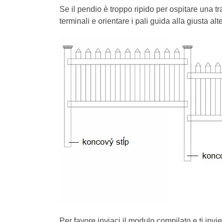
Se il pendio è troppo ripido per ospitare una tr
terminali e orientare i pali guida alla giusta alt
Per favore inviaci il modulo compilato e ti inv