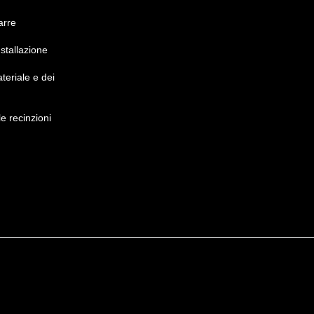
arre
nstallazione
teriale e dei
le recinzioni