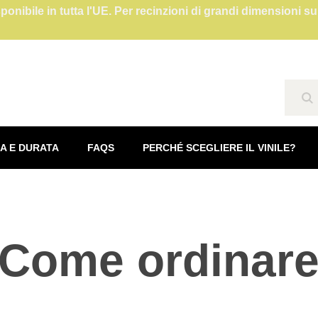
isponibile in tutta l'UE. Per recinzioni di grandi dimensioni 
Se
A E DURATA
FAQS
PERCHÉ SCEGLIERE IL VINILE?
Come ordinar