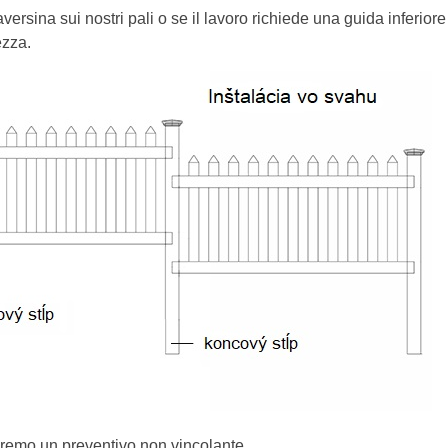
aversina sui nostri pali o se il lavoro richiede una guida inferior
ezza.
ieremo un preventivo non vincolante.