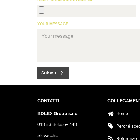
YOUR MESSAGE
Submit
CONTATTI
COLLEGAMENT
BOLEX Group s.r.o.
Home
018 53 Bolešov 448
Perché scegl
Slovacchia
Referenze