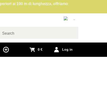
superiori ai 100 m di lunghezza, offriamo
Italian
Slovak
English
arch
Czech
0 €
Log in
German
Polish
Hungarian
French
Spanish
e
Romanian
Dutch
Swedish