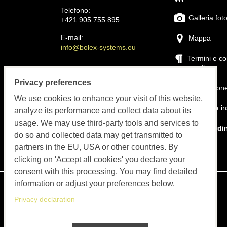
Telefono:
Galleria fot
+421 905 755 895
E-mail:
Mappa
info@bolex-systems.eu
Termini e co
vendita
Orari di apertura
Privacy preferences
Ordini, fatturazione,
Installazion
assistenza
We use cookies to enhance your visit of this website,
La nostra in
analyze its performance and collect data about its
LUN-VEN 8:00 - 15:30
usage. We may use third-party tools and services to
Come ordi
do so and collected data may get transmitted to
partners in the EU, USA or other countries. By
Contatto
clicking on 'Accept all cookies' you declare your
consent with this processing. You may find detailed
information or adjust your preferences below.
Privacy declaration