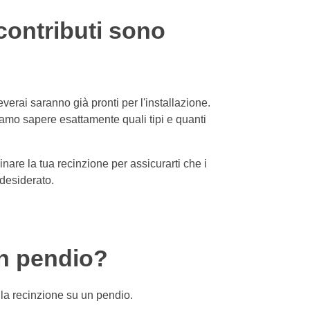
Portuguese
contributi sono
Greek
verai saranno già pronti per l'installazione.
iamo sapere esattamente quali tipi e quanti
re la tua recinzione per assicurarti che i
 desiderato.
un pendio?
lla recinzione su un pendio.