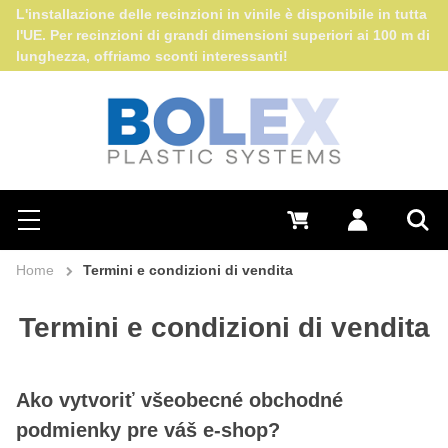
L'installazione delle recinzioni in vinile è disponibile in tutta
l'UE. Per recinzioni di grandi dimensioni superiori ai 100 m di
lunghezza, offriamo sconti interessanti!
Search
0 €
Log in
Menu
Sea
Home
Termini e condizioni di vendita
Termini e condizioni di vendita
Ako vytvoriť všeobecné obchodné
podmienky pre váš e-shop?