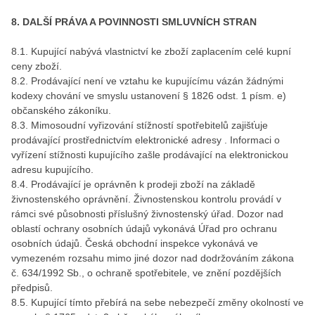
8. DALŠÍ PRÁVA A POVINNOSTI SMLUVNÍCH STRAN
8.1. Kupující nabývá vlastnictví ke zboží zaplacením celé kupní
ceny zboží.
8.2. Prodávající není ve vztahu ke kupujícímu vázán žádnými
kodexy chování ve smyslu ustanovení § 1826 odst. 1 písm. e)
občanského zákoníku.
8.3. Mimosoudní vyřizování stížností spotřebitelů zajišťuje
prodávající prostřednictvím elektronické adresy . Informaci o
vyřízení stížnosti kupujícího zašle prodávající na elektronickou
adresu kupujícího.
8.4. Prodávající je oprávněn k prodeji zboží na základě
živnostenského oprávnění. Živnostenskou kontrolu provádí v
rámci své působnosti příslušný živnostenský úřad. Dozor nad
oblastí ochrany osobních údajů vykonává Úřad pro ochranu
osobních údajů. Česká obchodní inspekce vykonává ve
vymezeném rozsahu mimo jiné dozor nad dodržováním zákona
č. 634/1992 Sb., o ochraně spotřebitele, ve znění pozdějších
předpisů.
8.5. Kupující tímto přebírá na sebe nebezpečí změny okolností ve