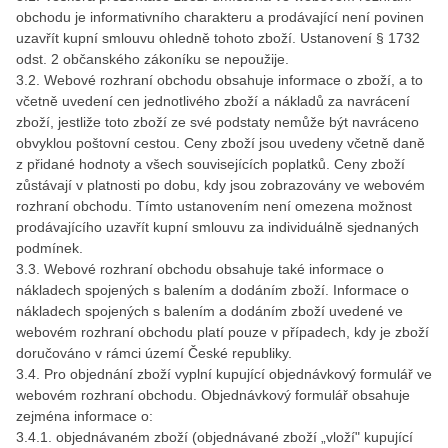
obchodu je informativního charakteru a prodávající není povinen
uzavřít kupní smlouvu ohledně tohoto zboží. Ustanovení § 1732
odst. 2 občanského zákoníku se nepoužije.
3.2. Webové rozhraní obchodu obsahuje informace o zboží, a to
včetně uvedení cen jednotlivého zboží a nákladů za navrácení
zboží, jestliže toto zboží ze své podstaty nemůže být navráceno
obvyklou poštovní cestou. Ceny zboží jsou uvedeny včetně daně
z přidané hodnoty a všech souvisejících poplatků. Ceny zboží
zůstávají v platnosti po dobu, kdy jsou zobrazovány ve webovém
rozhraní obchodu. Tímto ustanovením není omezena možnost
prodávajícího uzavřít kupní smlouvu za individuálně sjednaných
podmínek.
3.3. Webové rozhraní obchodu obsahuje také informace o
nákladech spojených s balením a dodáním zboží. Informace o
nákladech spojených s balením a dodáním zboží uvedené ve
webovém rozhraní obchodu platí pouze v případech, kdy je zboží
doručováno v rámci území České republiky.
3.4. Pro objednání zboží vyplní kupující objednávkový formulář ve
webovém rozhraní obchodu. Objednávkový formulář obsahuje
zejména informace o:
3.4.1. objednávaném zboží (objednávané zboží „vloží" kupující