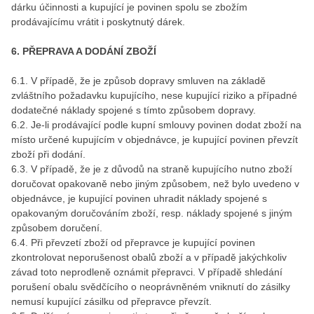
dárku účinnosti a kupující je povinen spolu se zbožím
prodávajícímu vrátit i poskytnutý dárek.
6. PŘEPRAVA A DODÁNÍ ZBOŽÍ
6.1. V případě, že je způsob dopravy smluven na základě
zvláštního požadavku kupujícího, nese kupující riziko a případné
dodatečné náklady spojené s tímto způsobem dopravy.
6.2. Je-li prodávající podle kupní smlouvy povinen dodat zboží na
místo určené kupujícím v objednávce, je kupující povinen převzít
zboží při dodání.
6.3. V případě, že je z důvodů na straně kupujícího nutno zboží
doručovat opakovaně nebo jiným způsobem, než bylo uvedeno v
objednávce, je kupující povinen uhradit náklady spojené s
opakovaným doručováním zboží, resp. náklady spojené s jiným
způsobem doručení.
6.4. Při převzetí zboží od přepravce je kupující povinen
zkontrolovat neporušenost obalů zboží a v případě jakýchkoliv
závad toto neprodleně oznámit přepravci. V případě shledání
porušení obalu svědčícího o neoprávněném vniknutí do zásilky
nemusí kupující zásilku od přepravce převzít.