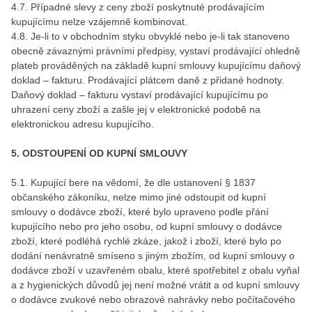
4.7. Případné slevy z ceny zboží poskytnuté prodávajícím
kupujícímu nelze vzájemně kombinovat.
4.8. Je-li to v obchodním styku obvyklé nebo je-li tak stanoveno
obecně závaznými právními předpisy, vystaví prodávající ohledně
plateb prováděných na základě kupní smlouvy kupujícímu daňový
doklad – fakturu. Prodávající plátcem daně z přidané hodnoty.
Daňový doklad – fakturu vystaví prodávající kupujícímu po
uhrazení ceny zboží a zašle jej v elektronické podobě na
elektronickou adresu kupujícího.
5. ODSTOUPENÍ OD KUPNÍ SMLOUVY
5.1. Kupující bere na vědomí, že dle ustanovení § 1837
občanského zákoníku, nelze mimo jiné odstoupit od kupní
smlouvy o dodávce zboží, které bylo upraveno podle přání
kupujícího nebo pro jeho osobu, od kupní smlouvy o dodávce
zboží, které podléhá rychlé zkáze, jakož i zboží, které bylo po
dodání nenávratně smíseno s jiným zbožím, od kupní smlouvy o
dodávce zboží v uzavřeném obalu, které spotřebitel z obalu vyňal
a z hygienických důvodů jej není možné vrátit a od kupní smlouvy
o dodávce zvukové nebo obrazové nahrávky nebo počítačového