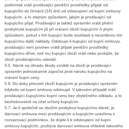
podmínek vrátí prodávající peněžní prostředky přijaté od
kupujícího do čtrnácti (14) dnů od odstoupení od kupní smlouvy
kupujícím, a to stejným způsobem, jakým je prodávající od
kupujícího přijal. Prodávající je taktéž oprávněn vrátit plnění
poskytnuté kupujícím již při vrácení zboží kupujícím či jiným
způsobem, pokud s tím kupující bude souhlasit a nevzniknou tím
kupujícímu další náklady. Odstoupí-li kupující od kupní smlouvy,
prodávající není povinen vrátit přijaté peněžní prostředky
kupujícímu dříve, než mu kupující zboží vrátí nebo prokáže, že
zboží prodávajícímu odeslal.
5.5. Nárok na úhradu škody vzniklé na zboží je prodávající
oprávněn jednostranně započíst proti nároku kupujícího na
vrácení kupní ceny.
5.6. Do doby převzetí zboží kupujícím je prodávající oprávněn
kdykoliv od kupní smlouvy odstoupit. V takovém případě vrátí
prodávající kupujícímu kupní cenu bez zbytečného odkladu, a to
bezhotovostně na účet určený kupujícím.
5.7. Je-li společně se zbožím poskytnut kupujícímu dárek, je
darovací smlouva mezi prodávajícím a kupujícím uzavřena s
rozvazovací podmínkou, že dojde-li k odstoupení od kupní
smlouvy kupujícím, pozbývá darovací smlouva ohledně takového