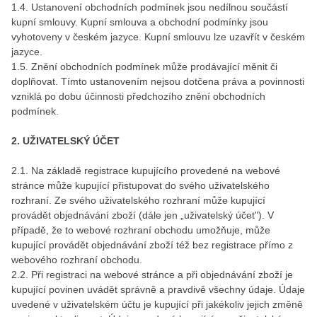
1.4. Ustanovení obchodních podmínek jsou nedílnou součástí
kupní smlouvy. Kupní smlouva a obchodní podmínky jsou
vyhotoveny v českém jazyce. Kupní smlouvu lze uzavřít v českém
jazyce.
1.5. Znění obchodních podmínek může prodávající měnit či
doplňovat. Tímto ustanovením nejsou dotčena práva a povinnosti
vzniklá po dobu účinnosti předchozího znění obchodních
podmínek.
2. UŽIVATELSKÝ ÚČET
2.1. Na základě registrace kupujícího provedené na webové
stránce může kupující přistupovat do svého uživatelského
rozhraní. Ze svého uživatelského rozhraní může kupující
provádět objednávání zboží (dále jen „uživatelský účet"). V
případě, že to webové rozhraní obchodu umožňuje, může
kupující provádět objednávání zboží též bez registrace přímo z
webového rozhraní obchodu.
2.2. Při registraci na webové stránce a při objednávání zboží je
kupující povinen uvádět správně a pravdivě všechny údaje. Údaje
uvedené v uživatelském účtu je kupující při jakékoliv jejich změně