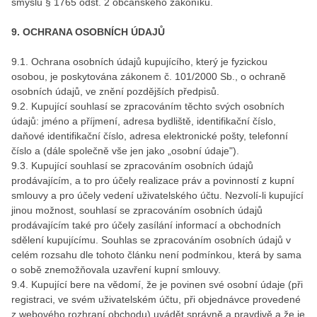
smyslu § 1765 odst. 2 občanského zákoníku.
9. OCHRANA OSOBNÍCH ÚDAJŮ
9.1. Ochrana osobních údajů kupujícího, který je fyzickou
osobou, je poskytována zákonem č. 101/2000 Sb., o ochraně
osobních údajů, ve znění pozdějších předpisů.
9.2. Kupující souhlasí se zpracováním těchto svých osobních
údajů: jméno a příjmení, adresa bydliště, identifikační číslo,
daňové identifikační číslo, adresa elektronické pošty, telefonní
číslo a (dále společně vše jen jako „osobní údaje").
9.3. Kupující souhlasí se zpracováním osobních údajů
prodávajícím, a to pro účely realizace práv a povinností z kupní
smlouvy a pro účely vedení uživatelského účtu. Nezvolí-li kupující
jinou možnost, souhlasí se zpracováním osobních údajů
prodávajícím také pro účely zasílání informací a obchodních
sdělení kupujícímu. Souhlas se zpracováním osobních údajů v
celém rozsahu dle tohoto článku není podmínkou, která by sama
o sobě znemožňovala uzavření kupní smlouvy.
9.4. Kupující bere na vědomí, že je povinen své osobní údaje (při
registraci, ve svém uživatelském účtu, při objednávce provedené
z webového rozhraní obchodu) uvádět správně a pravdivě a že je