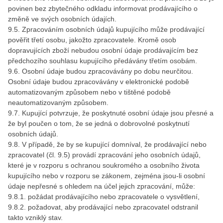
povinen bez zbytečného odkladu informovat prodávajícího o
změně ve svých osobních údajích.
9.5. Zpracováním osobních údajů kupujícího může prodávající
pověřit třetí osobu, jakožto zpracovatele. Kromě osob
dopravujících zboží nebudou osobní údaje prodávajícím bez
předchozího souhlasu kupujícího předávány třetím osobám.
9.6. Osobní údaje budou zpracovávány po dobu neurčitou.
Osobní údaje budou zpracovávány v elektronické podobě
automatizovaným způsobem nebo v tištěné podobě
neautomatizovaným způsobem.
9.7. Kupující potvrzuje, že poskytnuté osobní údaje jsou přesné a
že byl poučen o tom, že se jedná o dobrovolné poskytnutí
osobních údajů.
9.8. V případě, že by se kupující domníval, že prodávající nebo
zpracovatel (čl. 9.5) provádí zpracování jeho osobních údajů,
které je v rozporu s ochranou soukromého a osobního života
kupujícího nebo v rozporu se zákonem, zejména jsou-li osobní
údaje nepřesné s ohledem na účel jejich zpracování, může:
9.8.1. požádat prodávajícího nebo zpracovatele o vysvětlení,
9.8.2. požadovat, aby prodávající nebo zpracovatel odstranil
takto vzniklý stav.