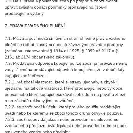
6.5. Další práva a povinnosti stran při přepravě zboží mohou
upravit zvláštní dodací podmínky prodávajícího, jsou-li
prodávajícím vydány.
7. PRÁVA Z VADNÉHO PLNĚNÍ
7.1. Práva a povinnosti smluvních stran ohledně práv z vadného
plnění se řídí příslušnými obecně závaznými právními předpisy
(zejména ustanoveními § 1914 až 1925, § 2099 až 2117 a §
2161 až 2174 občanského zákoníku).
7.2. Prodávající odpovídá kupujícímu, že zboží při převzetí nemá
vady. Zejména prodávající odpovídá kupujícímu, že v době, kdy
kupující zboží převzal:
7.2.1. má zboží vlastnosti, které si strany ujednaly, a chybí-li
ujednání, má takové vlastnosti, které prodávající nebo výrobce
popsal nebo které kupující očekával s ohledem na povahu zboží
a na základě reklamy jimi prováděné,
7.2.2. se zboží hodí k účelu, který pro jeho použití prodávající
uvádí nebo ke kterému se zboží tohoto druhu obvykle používá,
7.2.3. zboží odpovídá jakostí nebo provedením smluvenému
vzorku nebo předloze, byla-li jakost nebo provedení určeno podle
smluveného vzorku nebo předlohy,