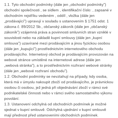
1.1. Tyto obchodní podmínky (dále jen „obchodní podmínky")
obchodní společnosti , se sídlem , identifikační číslo: , zapsané v
obchodním rejstříku vedeném , oddíl , vložka (dále jen
„prodávající") upravují v souladu s ustanovením § 1751 odst. 1
zákona č. 89/2012 Sb., občanský zákoník (dále jen „občanský
zákoník") vzájemná práva a povinnosti smluvních stran vzniklé v
souvislosti nebo na základě kupní smlouvy (dále jen „kupní
smlouva") uzavírané mezi prodávajícím a jinou fyzickou osobou
(dále jen „kupující") prostřednictvím internetového obchodu
prodávajícího. Internetový obchod je prodávajícím provozován na
webové stránce umístěné na internetové adrese (dále jen
„webová stránka"), a to prostřednictvím rozhraní webové stránky
(dále jen „webové rozhraní obchodu").
1.2. Obchodní podmínky se nevztahují na případy, kdy osoba,
která má v úmyslu nakoupit zboží od prodávajícího, je právnickou
osobou či osobou, jež jedná při objednávání zboží v rámci své
podnikatelské činnosti nebo v rámci svého samostatného výkonu
povolání.
1.3. Ustanovení odchylná od obchodních podmínek je možné
sjednat v kupní smlouvě. Odchylná ujednání v kupní smlouvě
mají přednost před ustanoveními obchodních podmínek.