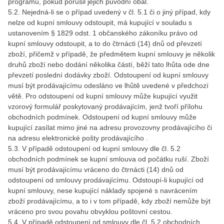
programu, pokud porušil jejich původní obal.
5.2. Nejedná-li se o případ uvedený v čl. 5.1 či o jiný případ, kdy
nelze od kupní smlouvy odstoupit, má kupující v souladu s
ustanovením § 1829 odst. 1 občanského zákoníku právo od
kupní smlouvy odstoupit, a to do čtrnácti (14) dnů od převzetí
zboží, přičemž v případě, že předmětem kupní smlouvy je několik
druhů zboží nebo dodání několika částí, běží tato lhůta ode dne
převzetí poslední dodávky zboží. Odstoupení od kupní smlouvy
musí být prodávajícímu odesláno ve lhůtě uvedené v předchozí
větě. Pro odstoupení od kupní smlouvy může kupující využit
vzorový formulář poskytovaný prodávajícím, jenž tvoří přílohu
obchodních podmínek. Odstoupení od kupní smlouvy může
kupující zasílat mimo jiné na adresu provozovny prodávajícího či
na adresu elektronické pošty prodávajícího .
5.3. V případě odstoupení od kupní smlouvy dle čl. 5.2
obchodních podmínek se kupní smlouva od počátku ruší. Zboží
musí být prodávajícímu vráceno do čtrnácti (14) dnů od
odstoupení od smlouvy prodávajícímu. Odstoupí-li kupující od
kupní smlouvy, nese kupující náklady spojené s navrácením
zboží prodávajícímu, a to i v tom případě, kdy zboží nemůže být
vráceno pro svou povahu obvyklou poštovní cestou.
5.4. V případě odstoupení od smlouvy dle čl. 5.2 obchodních