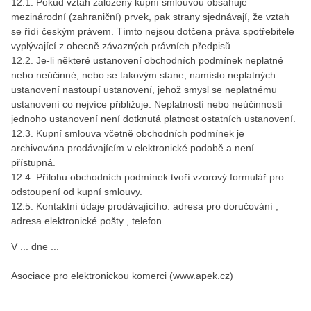
12.1. Pokud vztah založený kupní smlouvou obsahuje
mezinárodní (zahraniční) prvek, pak strany sjednávají, že vztah
se řídí českým právem. Tímto nejsou dotčena práva spotřebitele
vyplývající z obecně závazných právních předpisů.
12.2. Je-li některé ustanovení obchodních podmínek neplatné
nebo neúčinné, nebo se takovým stane, namísto neplatných
ustanovení nastoupí ustanovení, jehož smysl se neplatnému
ustanovení co nejvíce přibližuje. Neplatností nebo neúčinností
jednoho ustanovení není dotknutá platnost ostatních ustanovení.
12.3. Kupní smlouva včetně obchodních podmínek je
archivována prodávajícím v elektronické podobě a není
přístupná.
12.4. Přílohu obchodních podmínek tvoří vzorový formulář pro
odstoupení od kupní smlouvy.
12.5. Kontaktní údaje prodávajícího: adresa pro doručování ,
adresa elektronické pošty , telefon .
V ... dne ... ​
Asociace pro elektronickou komerci (www.apek.cz)