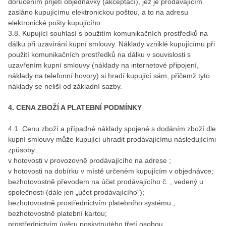
doručením přijetí objednávky (akceptací), jež je prodávajícím
zasláno kupujícímu elektronickou poštou, a to na adresu
elektronické pošty kupujícího.
3.8. Kupující souhlasí s použitím komunikačních prostředků na
dálku při uzavírání kupní smlouvy. Náklady vzniklé kupujícímu při
použití komunikačních prostředků na dálku v souvislosti s
uzavřením kupní smlouvy (náklady na internetové připojení,
náklady na telefonní hovory) si hradí kupující sám, přičemž tyto
náklady se neliší od základní sazby.
4. CENA ZBOŽÍ A PLATEBNÍ PODMÍNKY
4.1. Cenu zboží a případné náklady spojené s dodáním zboží dle
kupní smlouvy může kupující uhradit prodávajícímu následujícími
způsoby:
v hotovosti v provozovně prodávajícího na adrese ;
v hotovosti na dobírku v místě určeném kupujícím v objednávce;
bezhotovostně převodem na účet prodávajícího č. , vedený u
společnosti (dále jen „účet prodávajícího");
bezhotovostně prostřednictvím platebního systému ;
bezhotovostně platební kartou;
prostřednictvím úvěru poskytnutého třetí osobou.