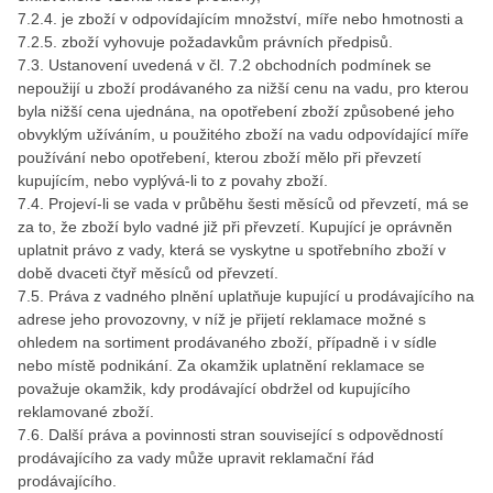
7.2.4. je zboží v odpovídajícím množství, míře nebo hmotnosti a
7.2.5. zboží vyhovuje požadavkům právních předpisů.
7.3. Ustanovení uvedená v čl. 7.2 obchodních podmínek se
nepoužijí u zboží prodávaného za nižší cenu na vadu, pro kterou
byla nižší cena ujednána, na opotřebení zboží způsobené jeho
obvyklým užíváním, u použitého zboží na vadu odpovídající míře
používání nebo opotřebení, kterou zboží mělo při převzetí
kupujícím, nebo vyplývá-li to z povahy zboží.
7.4. Projeví-li se vada v průběhu šesti měsíců od převzetí, má se
za to, že zboží bylo vadné již při převzetí. Kupující je oprávněn
uplatnit právo z vady, která se vyskytne u spotřebního zboží v
době dvaceti čtyř měsíců od převzetí.
7.5. Práva z vadného plnění uplatňuje kupující u prodávajícího na
adrese jeho provozovny, v níž je přijetí reklamace možné s
ohledem na sortiment prodávaného zboží, případně i v sídle
nebo místě podnikání. Za okamžik uplatnění reklamace se
považuje okamžik, kdy prodávající obdržel od kupujícího
reklamované zboží.
7.6. Další práva a povinnosti stran související s odpovědností
prodávajícího za vady může upravit reklamační řád
prodávajícího.