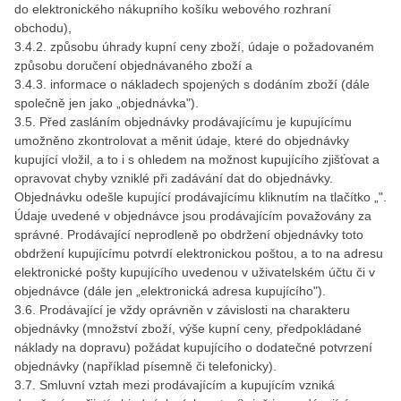
do elektronického nákupního košíku webového rozhraní
obchodu),
3.4.2. způsobu úhrady kupní ceny zboží, údaje o požadovaném
způsobu doručení objednávaného zboží a
3.4.3. informace o nákladech spojených s dodáním zboží (dále
společně jen jako „objednávka").
3.5. Před zasláním objednávky prodávajícímu je kupujícímu
umožněno zkontrolovat a měnit údaje, které do objednávky
kupující vložil, a to i s ohledem na možnost kupujícího zjišťovat a
opravovat chyby vzniklé při zadávání dat do objednávky.
Objednávku odešle kupující prodávajícímu kliknutím na tlačítko „".
Údaje uvedené v objednávce jsou prodávajícím považovány za
správné. Prodávající neprodleně po obdržení objednávky toto
obdržení kupujícímu potvrdí elektronickou poštou, a to na adresu
elektronické pošty kupujícího uvedenou v uživatelském účtu či v
objednávce (dále jen „elektronická adresa kupujícího").
3.6. Prodávající je vždy oprávněn v závislosti na charakteru
objednávky (množství zboží, výše kupní ceny, předpokládané
náklady na dopravu) požádat kupujícího o dodatečné potvrzení
objednávky (například písemně či telefonicky).
3.7. Smluvní vztah mezi prodávajícím a kupujícím vzniká