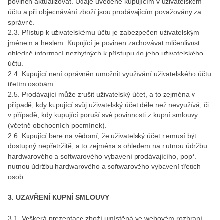
povinen aktualizovat. Údaje uvedené kupujícím v uživatelském
účtu a při objednávání zboží jsou prodávajícím považovány za
správné.
2.3. Přístup k uživatelskému účtu je zabezpečen uživatelským
jménem a heslem. Kupující je povinen zachovávat mlčenlivost
ohledně informací nezbytných k přístupu do jeho uživatelského
účtu.
2.4. Kupující není oprávněn umožnit využívání uživatelského účtu
třetím osobám.
2.5. Prodávající může zrušit uživatelský účet, a to zejména v
případě, kdy kupující svůj uživatelský účet déle než nevyužívá, či
v případě, kdy kupující poruší své povinnosti z kupní smlouvy
(včetně obchodních podmínek).
2.6. Kupující bere na vědomí, že uživatelský účet nemusí být
dostupný nepřetržitě, a to zejména s ohledem na nutnou údržbu
hardwarového a softwarového vybavení prodávajícího, popř.
nutnou údržbu hardwarového a softwarového vybavení třetích
osob.
3. UZAVŘENÍ KUPNÍ SMLOUVY
3.1. Veškerá prezentace zboží umístěná ve webovém rozhraní