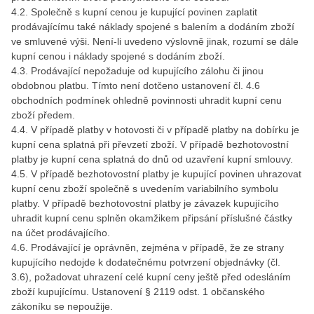
4.2. Společně s kupní cenou je kupující povinen zaplatit
prodávajícímu také náklady spojené s balením a dodáním zboží
ve smluvené výši. Není-li uvedeno výslovně jinak, rozumí se dále
kupní cenou i náklady spojené s dodáním zboží.
4.3. Prodávající nepožaduje od kupujícího zálohu či jinou
obdobnou platbu. Tímto není dotčeno ustanovení čl. 4.6
obchodních podmínek ohledně povinnosti uhradit kupní cenu
zboží předem.
4.4. V případě platby v hotovosti či v případě platby na dobírku je
kupní cena splatná při převzetí zboží. V případě bezhotovostní
platby je kupní cena splatná do dnů od uzavření kupní smlouvy.
4.5. V případě bezhotovostní platby je kupující povinen uhrazovat
kupní cenu zboží společně s uvedením variabilního symbolu
platby. V případě bezhotovostní platby je závazek kupujícího
uhradit kupní cenu splněn okamžikem připsání příslušné částky
na účet prodávajícího.
4.6. Prodávající je oprávněn, zejména v případě, že ze strany
kupujícího nedojde k dodatečnému potvrzení objednávky (čl.
3.6), požadovat uhrazení celé kupní ceny ještě před odesláním
zboží kupujícímu. Ustanovení § 2119 odst. 1 občanského
zákoníku se nepoužije.