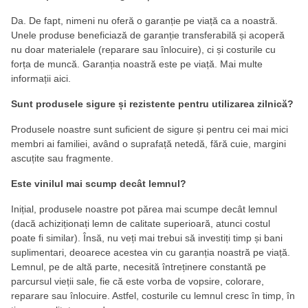
Da. De fapt, nimeni nu oferă o garanție pe viață ca a noastră.
Unele produse beneficiază de garanție transferabilă și acoperă
nu doar materialele (reparare sau înlocuire), ci și costurile cu
forța de muncă. Garanția noastră este pe viață. Mai multe
informații aici.
Sunt produsele sigure și rezistente pentru utilizarea zilnică?
Produsele noastre sunt suficient de sigure și pentru cei mai mici
membri ai familiei, având o suprafață netedă, fără cuie, margini
ascuțite sau fragmente.
Este vinilul mai scump decât lemnul?
Inițial, produsele noastre pot părea mai scumpe decât lemnul
(dacă achiziționați lemn de calitate superioară, atunci costul
poate fi similar). Însă, nu veți mai trebui să investiți timp și bani
suplimentari, deoarece acestea vin cu garanția noastră pe viață.
Lemnul, pe de altă parte, necesită întreținere constantă pe
parcursul vieții sale, fie că este vorba de vopsire, colorare,
reparare sau înlocuire. Astfel, costurile cu lemnul cresc în timp, în