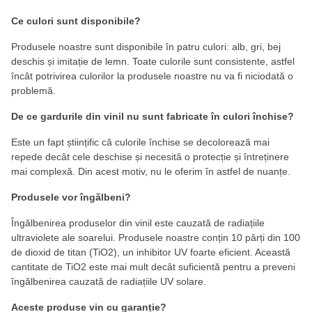
Ce culori sunt disponibile?
Produsele noastre sunt disponibile în patru culori: alb, gri, bej
deschis și imitație de lemn. Toate culorile sunt consistente, astfel
încât potrivirea culorilor la produsele noastre nu va fi niciodată o
problemă.
De ce gardurile din vinil nu sunt fabricate în culori închise?
Este un fapt științific că culorile închise se decolorează mai
repede decât cele deschise și necesită o protecție și întreținere
mai complexă. Din acest motiv, nu le oferim în astfel de nuanțe.
Produsele vor îngălbeni?
Îngălbenirea produselor din vinil este cauzată de radiațiile
ultraviolete ale soarelui. Produsele noastre conțin 10 părți din 100
de dioxid de titan (TiO2), un inhibitor UV foarte eficient. Această
cantitate de TiO2 este mai mult decât suficientă pentru a preveni
îngălbenirea cauzată de radiațiile UV solare.
Aceste produse vin cu garanție?