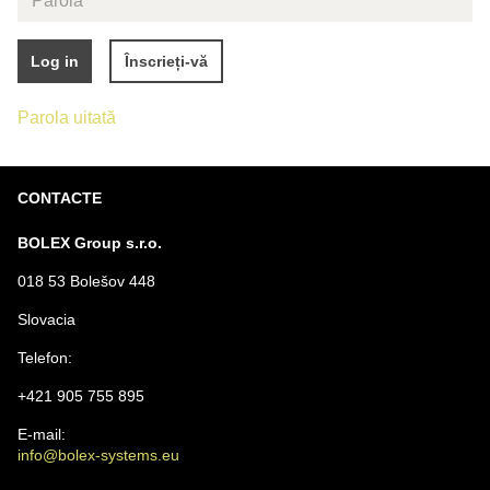
Înscrieți-vă
Log in
Parola uitată
CONTACTE
BOLEX Group s.r.o.
018 53 Bolešov 448
Slovacia
Telefon:
+421 905 755 895
E-mail:
info@bolex-systems.eu