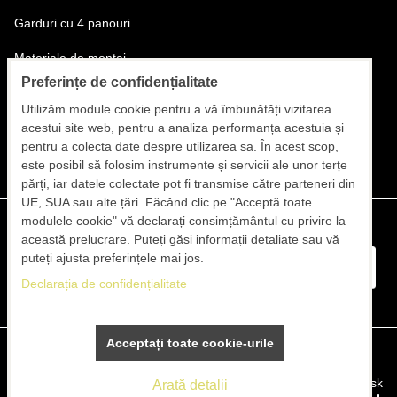
Garduri cu 4 panouri
Materiale de montaj
Preferințe de confidențialitate
Transportul materialelor și al montatorilor
Utilizăm module cookie pentru a vă îmbunătăți vizitarea
Montajul gardurilor
acestui site web, pentru a analiza performanța acestuia și
pentru a colecta date despre utilizarea sa. În acest scop,
este posibil să folosim instrumente și servicii ale unor terțe
părți, iar datele colectate pot fi transmise către parteneri din
UE, SUA sau alte țări. Făcând clic pe "Acceptă toate
modulele cookie" vă declarați consimțământul cu privire la
această prelucrare. Puteți găsi informații detaliate sau vă
puteți ajusta preferințele mai jos.
Declarația de confidențialitate
Acceptați toate cookie-urile
Preferințe de confidențialitate
Declarația de confidențialitate
Website creat cu:
BiznisWeb.sk
Arată detalii