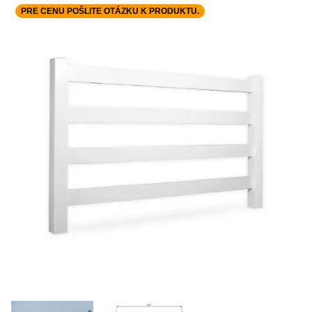
PRE CENU POŠLITE OTÁZKU K PRODUKTU.