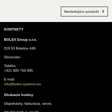
Nová otázka k produktu
Nový komentár
1 hodnotení
MENO
Nasledujúci produkt
Pridať recenziu
KONTAKTY
VÁŠ E-MAIL
1 x
BOLEX Group s.r.o.
0 x
0 x
018 53 Bolešov 448
VAŠA OTÁZKA K PRODUKTU
0 x
Slovensko
0 x
Telefón:
+421 905 755 895
E-mail:
info@bolex-systems.eu
Odoslať
Otváracie hodiny
Objednávky, fakturácia, servis