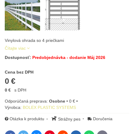
Vinylová ohrada so 4 priečkami
Čítajte viac
Dostupnosť:
Predobjednávka - dodanie Máj 2026
Cena s DPH
Cena bez DPH
0 €
0 €
s DPH
Osobne
•
0 €
•
Výrobca:
BOLEX PLASTIC SYSTEMS
Otázka k produktu
Doručenia
Strážny pes