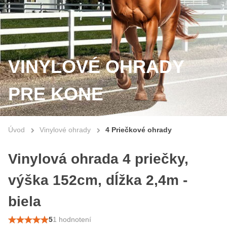
VINYLOVÉ OHRADY
PRE KONE
Úvod
Vinylové ohrady
4 Priečkové ohrady
Vinylová ohrada 4 priečky,
výška 152cm, dĺžka 2,4m -
biela
5
1 hodnotení