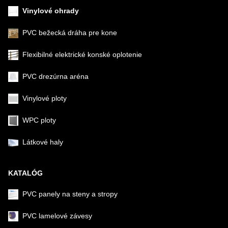
Vinylové ohrady
PVC bežecká dráha pre kone
Flexibilné elektrické konské oplotenie
PVC drezúrna aréna
Vinylové ploty
WPC ploty
Látkové haly
KATALÓG
PVC panely na steny a stropy
PVC lamelové závesy