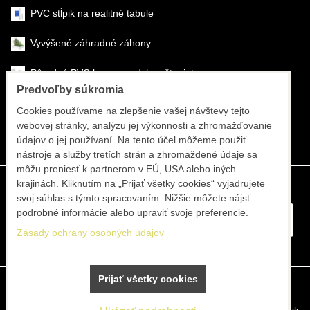
PVC stĺpik na realitné tabule
Vyvýšené záhradné záhony
Pôrodné PVC boxy na odchov šteniat
Predvoľby súkromia
Šéfmontáž & montáž
Cookies používame na zlepšenie vašej návštevy tejto
webovej stránky, analýzu jej výkonnosti a zhromažďovanie
Športové systémy
údajov o jej používaní. Na tento účel môžeme použiť
nástroje a služby tretích strán a zhromaždené údaje sa
môžu preniesť k partnerom v EÚ, USA alebo iných
krajinách. Kliknutím na „Prijať všetky cookies“ vyjadrujete
svoj súhlas s týmto spracovaním. Nižšie môžete nájsť
podrobné informácie alebo upraviť svoje preferencie.
Zásady ochrany osobných údajov
Prijať všetky cookies
Predvoľby súkromia
Zásady ochrany osobných údajov
Vytvorené pomocou:
BiznisWeb.sk