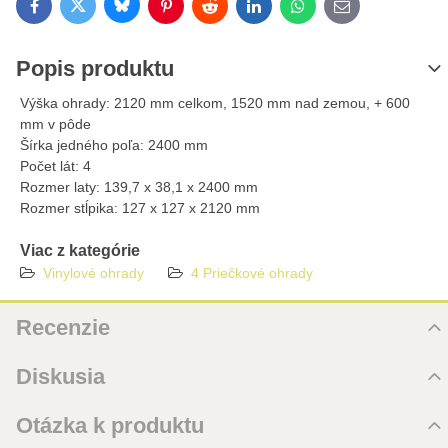
Bluesky
Twitter
Facebook
Pinterest
Reddit
LinkedIn
WhatsApp
E-mail
Popis produktu
Výška ohrady: 2120 mm celkom, 1520 mm nad zemou, + 600
mm v pôde
Šírka jedného poľa: 2400 mm
Počet lát: 4
Rozmer laty​​: 139,7 x 38,1 x 2400 mm
Rozmer stĺpika: 127 x 127 x 2120 mm
Viac z kategórie
Vinylové ohrady
4 Priečkové ohrady
Recenzie
Hodnotenie produktu
Diskusia
5
Komentáre k produktu
Otázka k produktu
/5
Zatiaľ nie sú žiadne komentáre! Buďte prvý!