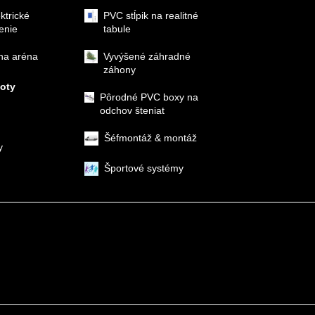
ektrické
PVC stĺpik na realitné
enie
tabule
na aréna
Vyvýšené záhradné
záhony
loty
Pôrodné PVC boxy na
odchov šteniat
Šéfmontáž & montáž
y
Športové systémy