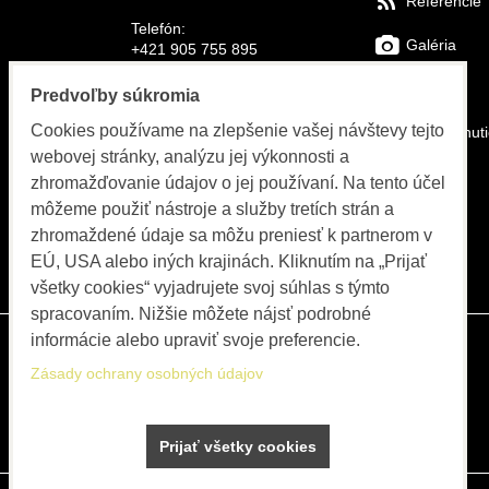
Referencie
Telefón:
Galéria
+421 905 755 895
E-mail:
FAQs
Predvoľby súkromia
info@bolex-systems.eu
Cookies používame na zlepšenie vašej návštevy tejto
Na stiahnut
Otváracie hodiny
webovej stránky, analýzu jej výkonnosti a
Video
zhromažďovanie údajov o jej používaní. Na tento účel
Objednávky, fakturácia, servis
môžeme použiť nástroje a služby tretích strán a
Katalóg
PO-PIA 8:00 do 15:30
zhromaždené údaje sa môžu preniesť k partnerom v
EÚ, USA alebo iných krajinách. Kliknutím na „Prijať
Blog
všetky cookies“ vyjadrujete svoj súhlas s týmto
spracovaním. Nižšie môžete nájsť podrobné
informácie alebo upraviť svoje preferencie.
Zásady ochrany osobných údajov
Prijať všetky cookies