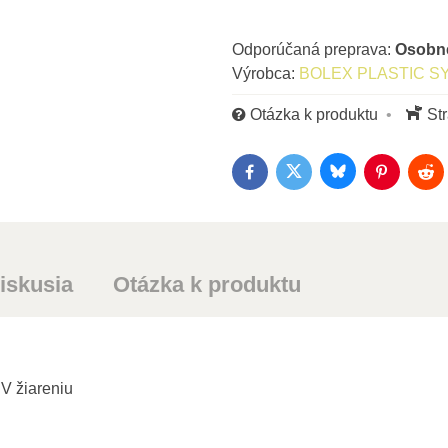
Osob
Výrobca:
BOLEX PLASTIC S
Otázka k produktu
St
Bluesky
Twitter
Facebook
Pinterest
Red
iskusia
Otázka k produktu
UV žiareniu