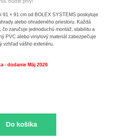
nia. Buďte prvý!
Greek
mi 91 × 91 cm od BOLEX SYSTEMS poskytuje
áhrady alebo ohradeného priestoru. Každá
 čo zaručuje jednoduchú montáž, stabilitu a
ný PVC alebo vinylový materiál zabezpečuje
ý vzhľad vášho exteriéru.
a - dodanie Máj 2026
Do košíka