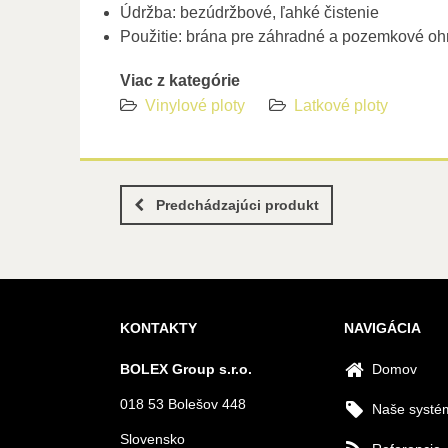
Údržba: bezúdržbové, ľahké čistenie
Použitie: brána pre záhradné a pozemkové oh
Viac z kategórie
Vinylové ploty
Latkové ploty
Predchádzajúci produkt
KONTAKTY
NAVIGÁCIA
BOLEX Group s.r.o.
Domov
018 53 Bolešov 448
Naše systé
Slovensko