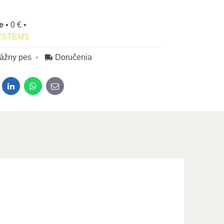
ne
•
0 €
•
YSTEMS
rážny pes
Doručenia
dit
LinkedIn
WhatsApp
E-mail