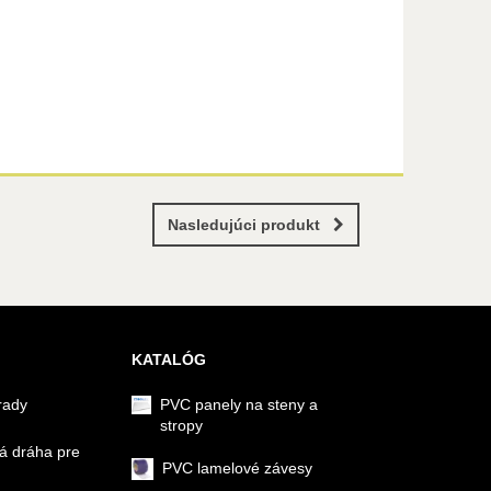
Nasledujúci produkt
KATALÓG
rady
PVC panely na steny a
stropy
á dráha pre
PVC lamelové závesy