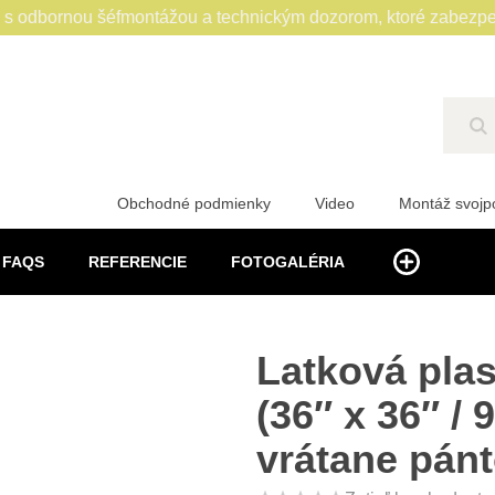
 odbornou šéfmontážou a technickým dozorom, ktoré zabezpe
Hľ
Obchodné podmienky
Video
Montáž svoj
FAQS
REFERENCIE
FOTOGALÉRIA
Latková pla
(36″ x 36″ /
vrátane pán