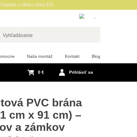
čujeme v rámci celej EÚ.
Slovak
English
Czech
adať
German
pomocne
Naša montáž
Kontakt
Blog
Polish
Hungarian
0 €
Prihlásiť sa
French
Italian
Spanish
stová PVC brána
Romanian
 91 cm x 91 cm) –
Dutch
tov a zámkov
Swedish
Portuguese