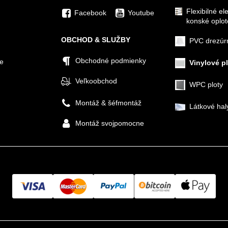
Flexibilné el
Facebook
Youtube
konské oplot
OBCHOD & SLUŽBY
PVC drezúr
Obchodné podmienky
ie
Vinylové p
Veľkoobchod
WPC ploty
Montáž & šéfmontáž
Látkové hal
Montáž svojpomocne