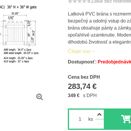
Zatiaľ bez hodnote
Latková PVC brána s rozmer
bezpečný a odolný vstup do z
brána obsahuje pánty a zámky,
spoľahlivé uzamknutie. Moder
dlhodobú životnosť a elegantn
Čítajte viac
Dostupnosť:
Predobjednávk
Cena s DPH
Cena bez DPH
283,74 €
349 €
s DPH
ks