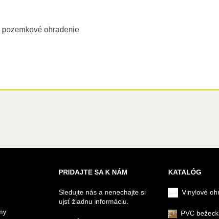
a pozemkové ohradenie
PRIDAJTE SA K NÁM
KATALÓG
Sledujte nás a nenechajte si
Vinylové oh
ujsť žiadnu informáciu.
my
PVC bežeck