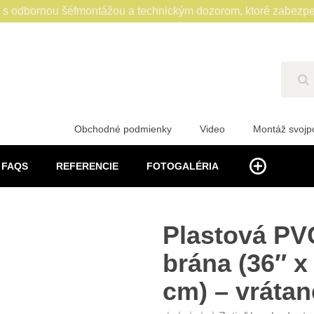
 odbornou šéfmontážou a technickým dozorom, ktoré zabezpe
Hľ
Obchodné podmienky
Video
Montáž svoj
FAQS
REFERENCIE
FOTOGALÉRIA
Plastová PV
brána (36″ x
cm) – vráta