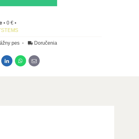
ne
•
0 €
•
YSTEMS
rážny pes
Doručenia
dit
LinkedIn
WhatsApp
E-mail