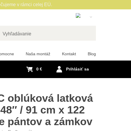
čujeme v rámci celej EÚ.
Slovak
English
Czech
adať
German
pomocne
Naša montáž
Kontakt
Blog
Polish
Hungarian
0 €
Prihlásiť sa
French
Italian
Spanish
C oblúková latková
Romanian
 48″ / 91 cm x 122
Dutch
ne pántov a zámkov
Swedish
Portuguese