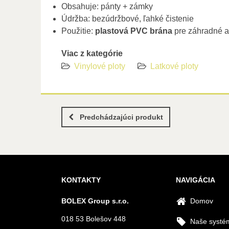
Obsahuje: pánty + zámky
Údržba: bezúdržbové, ľahké čistenie
Použitie:
plastová PVC brána
pre záhradné 
Viac z kategórie
Vinylové ploty
Latkové ploty
Predchádzajúci produkt
KONTAKTY
NAVIGÁCIA
BOLEX Group s.r.o.
Domov
018 53 Bolešov 448
Naše systé