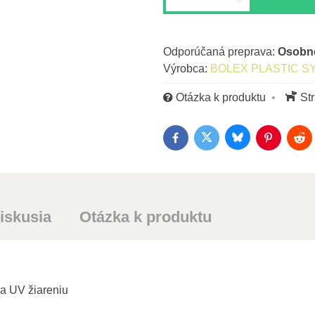
Osob
Výrobca:
BOLEX PLASTIC S
Otázka k produktu
St
Bluesky
Twitter
Facebook
Pinterest
Red
iskusia
Otázka k produktu
 a UV žiareniu