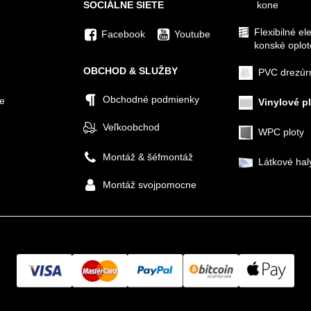
SOCIÁLNE SIETE
kone
Flexibilné el
Facebook
Youtube
konské oplot
OBCHOD & SLUŽBY
PVC drezúr
Obchodné podmienky
ie
Vinylové p
Veľkoobchod
WPC ploty
Montáž & šéfmontáž
Látkové hal
Montáž svojpomocne