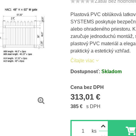
Zatiaľ bez hodnote
Plastová PVC oblúková latko
SYSTEMS poskytuje bezpečný,
alebo ohradeného priestoru. 
zaručuje jednoduchú montáž, s
plastový PVC materiál a elega
praktický a estetický vzhľad.
Čítajte viac
Dostupnosť:
Skladom
Cena s DPH
Cena bez DPH
313,01 €
385 €
s DPH
ks