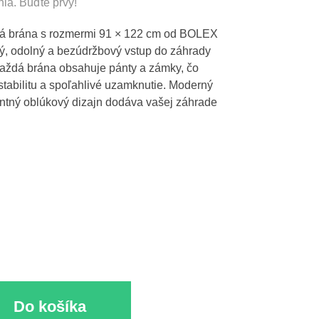
nia. Buďte prvý!
Greek
vá brána s rozmermi 91 × 122 cm od BOLEX
 odolný a bezúdržbový vstup do záhrady
Každá brána obsahuje pánty a zámky, čo
tabilitu a spoľahlivé uzamknutie. Moderný
ntný oblúkový dizajn dodáva vašej záhrade
Do košíka