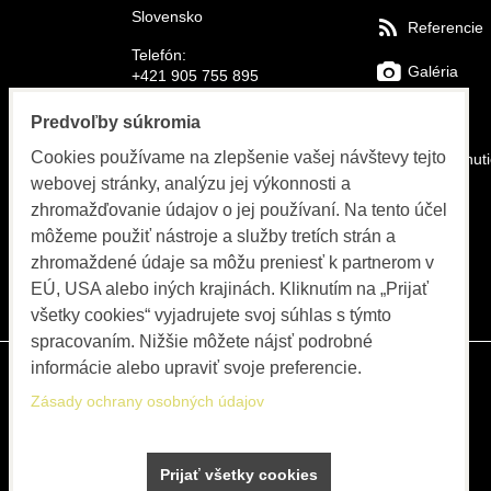
Slovensko
Referencie
Telefón:
Galéria
+421 905 755 895
E-mail:
FAQs
Predvoľby súkromia
info@bolex-systems.eu
Cookies používame na zlepšenie vašej návštevy tejto
Na stiahnut
Otváracie hodiny
webovej stránky, analýzu jej výkonnosti a
Video
zhromažďovanie údajov o jej používaní. Na tento účel
Objednávky, fakturácia, servis
môžeme použiť nástroje a služby tretích strán a
Katalóg
PO-PIA 8:00 do 15:30
zhromaždené údaje sa môžu preniesť k partnerom v
EÚ, USA alebo iných krajinách. Kliknutím na „Prijať
Blog
všetky cookies“ vyjadrujete svoj súhlas s týmto
spracovaním. Nižšie môžete nájsť podrobné
informácie alebo upraviť svoje preferencie.
Zásady ochrany osobných údajov
Prijať všetky cookies