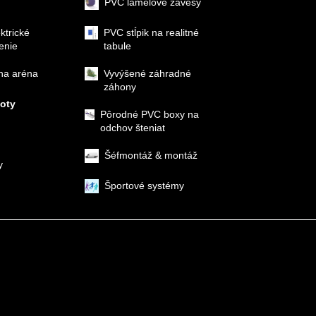
PVC lamelové závesy
ektrické
PVC stĺpik na realitné
enie
tabule
na aréna
Vyvýšené záhradné
záhony
loty
Pôrodné PVC boxy na
odchov šteniat
Šéfmontáž & montáž
y
Športové systémy