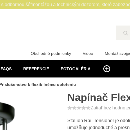
 odbornou šéfmontážou a technickým dozorom, ktoré zabezpe
Hľ
Obchodné podmienky
Video
Montáž svoj
FAQS
REFERENCIE
FOTOGALÉRIA
Príslušenstvo k flexibilnému oploteniu
Napínač Flex
Zatiaľ bez hodnote
Stallion Rail Tensioner je odo
umožňuje jednoduché a presné