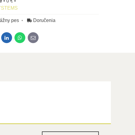
ne
•
0 €
•
YSTEMS
rážny pes
Doručenia
dit
LinkedIn
WhatsApp
E-mail