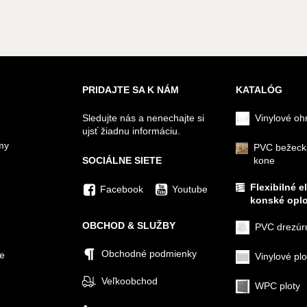
PRIDAJTE SA K NÁM
KATALÓG
Sledujte nás a nenechajte si
Vinylové oh
ujsť žiadnu informáciu.
my
PVC bežeck
SOCIÁLNE SIETE
kone
Flexibilné e
Facebook
Youtube
konské oplo
OBCHOD & SLUŽBY
PVC drezúr
Obchodné podmienky
ie
Vinylové plo
Veľkoobchod
WPC ploty