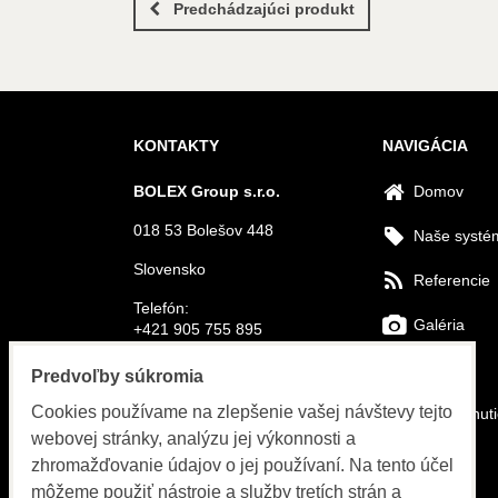
Predchádzajúci produkt
KONTAKTY
NAVIGÁCIA
BOLEX Group s.r.o.
Domov
018 53 Bolešov 448
Naše systé
Slovensko
Referencie
Telefón:
Galéria
+421 905 755 895
E-mail:
FAQs
Predvoľby súkromia
info@bolex-systems.eu
Cookies používame na zlepšenie vašej návštevy tejto
Na stiahnut
Otváracie hodiny
webovej stránky, analýzu jej výkonnosti a
Video
zhromažďovanie údajov o jej používaní. Na tento účel
Objednávky, fakturácia, servis
môžeme použiť nástroje a služby tretích strán a