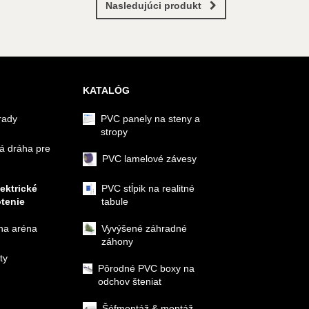
Nasledujúci produkt
KATALÓG
rady
PVC panely na steny a
stropy
á dráha pre
PVC lamelové závesy
lektrické
PVC stĺpik na realitné
tenie
tabule
na aréna
Vyvýšené záhradné
záhony
ty
Pôrodné PVC boxy na
odchov šteniat
Šéfmontáž & montáž