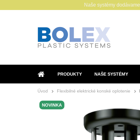
Naše systémy dodávame s
PRODUKTY
NAŠE SYSTÉMY
ÚVOD
Úvod
Flexibilné elektrické konské oplotenie
NOVINKA