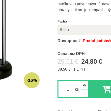
práškovou povrchovou úpravou,
ohrady, pričom je kompatibiln
Farba
Biela
Dostupnosť:
Predobjednávk
Cena s DPH
Cena bez DPH
Pred zľavou:
29,51 €
24,80 €
30,50 €
s DPH
16%
ks