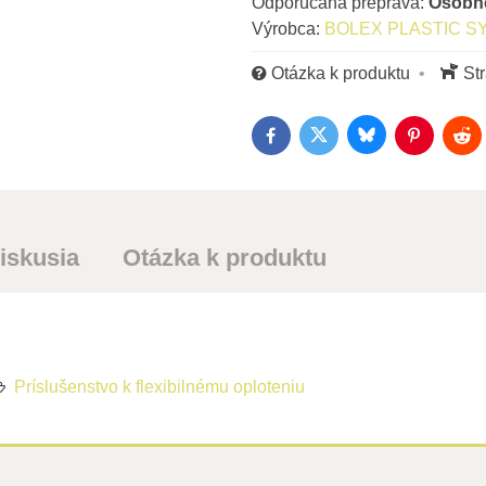
Osob
Výrobca:
BOLEX PLASTIC S
Otázka k produktu
St
Bluesky
Twitter
Facebook
Pinterest
Red
iskusia
Otázka k produktu
Príslušenstvo k flexibilnému oploteniu