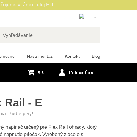
čujeme v rámci celej EÚ.
Slovak
English
Czech
adať
German
pomocne
Naša montáž
Kontakt
Blog
Polish
Hungarian
0 €
Prihlásiť sa
French
Italian
Spanish
 Rail - E
Romanian
nia. Buďte prvý!
Dutch
Swedish
lný napínač určený pre Flex Rail ohrady, ktorý
 napnutie priečok. Vyrobený z ocele s
Portuguese