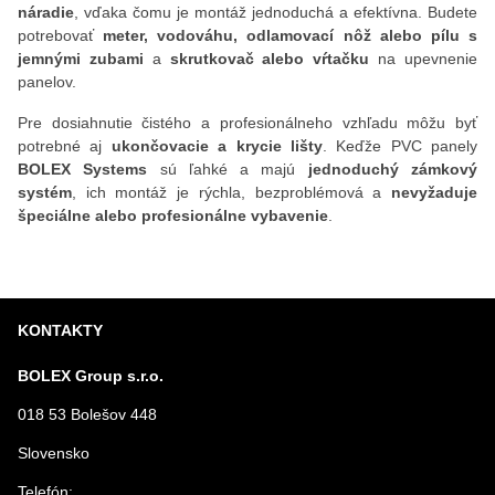
náradie
, vďaka čomu je montáž jednoduchá a efektívna. Budete
potrebovať
meter, vodováhu, odlamovací nôž alebo pílu s
jemnými zubami
a
skrutkovač alebo vŕtačku
na upevnenie
panelov.
Pre dosiahnutie čistého a profesionálneho vzhľadu môžu byť
potrebné aj
ukončovacie a krycie lišty
. Keďže PVC panely
BOLEX Systems
sú ľahké a majú
jednoduchý zámkový
systém
, ich montáž je rýchla, bezproblémová a
nevyžaduje
špeciálne alebo profesionálne vybavenie
.
KONTAKTY
BOLEX Group s.r.o.
018 53 Bolešov 448
Slovensko
Telefón: