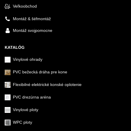
Veľkoobchod
Montáž & šéfmontáž
Montáž svojpomocne
KATALÓG
Vinylové ohrady
PVC bežecká dráha pre kone
Flexibilné elektrické konské oplotenie
PVC drezúrna aréna
Vinylové ploty
WPC ploty