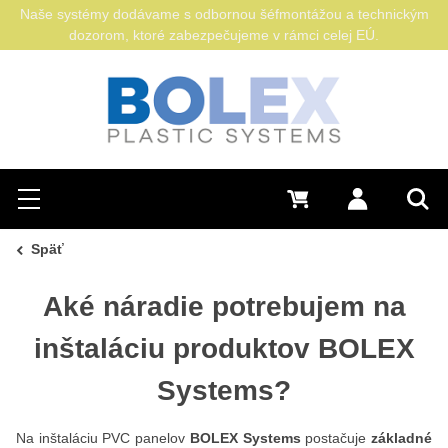
Naše systémy dodávame s odbornou šéfmontážou a technickým
dozorom, ktoré zabezpečujeme v rámci celej EÚ.
Hľadať
0 €
Prihlásiť sa
Menu
Vyh
Späť
Aké náradie potrebujem na
inštaláciu produktov BOLEX
Systems?
Na inštaláciu PVC panelov
BOLEX Systems
postačuje
základné