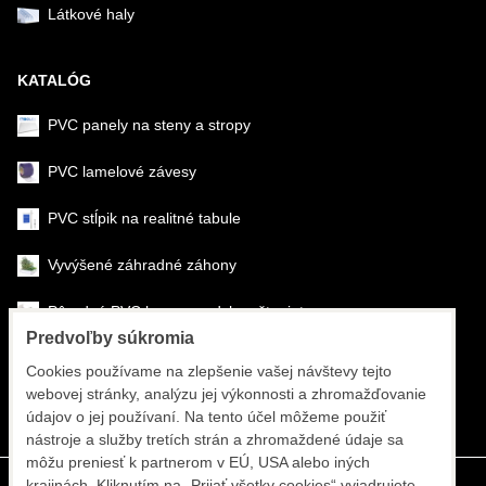
Látkové haly
KATALÓG
PVC panely na steny a stropy
PVC lamelové závesy
PVC stĺpik na realitné tabule
Vyvýšené záhradné záhony
Pôrodné PVC boxy na odchov šteniat
Predvoľby súkromia
Šéfmontáž & montáž
Cookies používame na zlepšenie vašej návštevy tejto
webovej stránky, analýzu jej výkonnosti a zhromažďovanie
Športové systémy
údajov o jej používaní. Na tento účel môžeme použiť
nástroje a služby tretích strán a zhromaždené údaje sa
môžu preniesť k partnerom v EÚ, USA alebo iných
krajinách. Kliknutím na „Prijať všetky cookies“ vyjadrujete