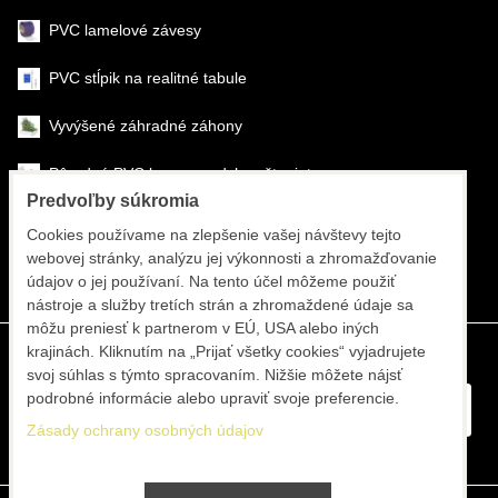
PVC lamelové závesy
PVC stĺpik na realitné tabule
Vyvýšené záhradné záhony
Pôrodné PVC boxy na odchov šteniat
Predvoľby súkromia
Šéfmontáž & montáž
Cookies používame na zlepšenie vašej návštevy tejto
webovej stránky, analýzu jej výkonnosti a zhromažďovanie
Športové systémy
údajov o jej používaní. Na tento účel môžeme použiť
nástroje a služby tretích strán a zhromaždené údaje sa
môžu preniesť k partnerom v EÚ, USA alebo iných
krajinách. Kliknutím na „Prijať všetky cookies“ vyjadrujete
svoj súhlas s týmto spracovaním. Nižšie môžete nájsť
podrobné informácie alebo upraviť svoje preferencie.
Zásady ochrany osobných údajov