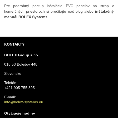
Pre podrobný postup inštalácie PVC panelov na strop v
komerčných priestoroch si prečítajte náš blog alebo
inštalačný
manuál BOLEX Systems
.
KONTAKTY
BOLEX Group s.r.o.
018 53 Bolešov 448
Slovensko
Telefón:
+421 905 755 895
E-mail:
info@bolex-systems.eu
Otváracie hodiny