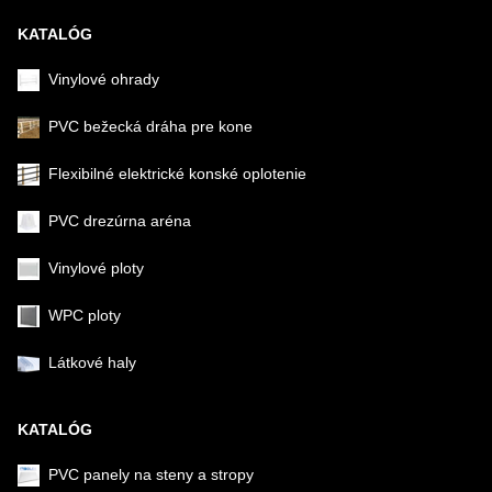
KATALÓG
Vinylové ohrady
PVC bežecká dráha pre kone
Flexibilné elektrické konské oplotenie
PVC drezúrna aréna
Vinylové ploty
WPC ploty
Látkové haly
KATALÓG
PVC panely na steny a stropy