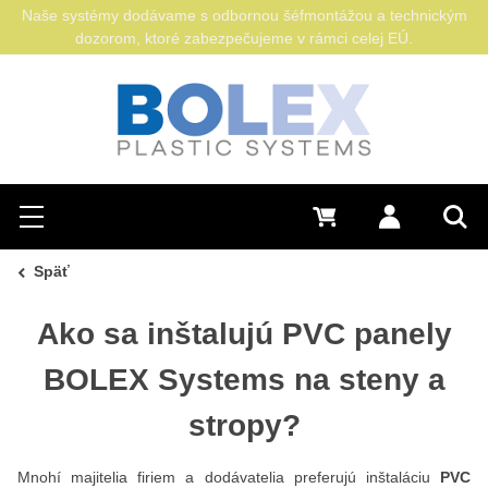
Naše systémy dodávame s odbornou šéfmontážou a technickým
dozorom, ktoré zabezpečujeme v rámci celej EÚ.
Hľadať
0 €
Prihlásiť sa
Menu
Vyh
Späť
Ako sa inštalujú PVC panely
BOLEX Systems na steny a
stropy?
Mnohí majitelia firiem a dodávatelia preferujú inštaláciu
PVC