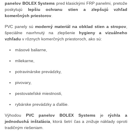
panelov BOLEX Systems
pred klasickými FRP panelmi, pretože
poskytujú
lepšiu ochranu stien a zlepšujú vzhľad
komerčných priestorov
.
PVC panely sú
moderný materiál na obklad stien a stropov
,
špeciálne navrhnutý na zlepšenie
hygieny a vizuálneho
vzhľadu
v rôznych komerčných priestoroch, ako sú:
mäsové baliarne,
mliekarne,
potravinárske prevádzky,
pivovary,
pestovateľské miestnosti,
rybárske prevádzky a ďalšie.
Výhodou
PVC panelov BOLEX Systems
je
rýchla a
jednoduchá inštalácia
, ktorá šetrí čas a znižuje náklady oproti
tradičným riešeniam.