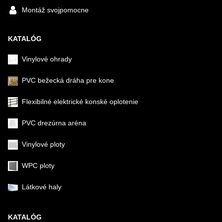
Montáž svojpomocne
KATALÓG
Vinylové ohrady
PVC bežecká dráha pre kone
Flexibilné elektrické konské oplotenie
PVC drezúrna aréna
Vinylové ploty
WPC ploty
Látkové haly
KATALÓG