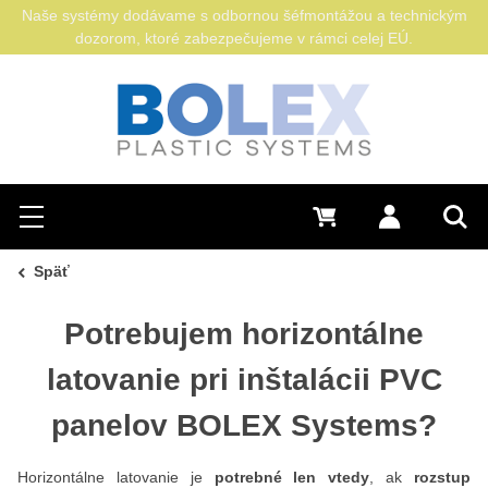
Naše systémy dodávame s odbornou šéfmontážou a technickým
dozorom, ktoré zabezpečujeme v rámci celej EÚ.
Hľadať
0 €
Prihlásiť sa
Menu
Vyh
Späť
Potrebujem horizontálne
latovanie pri inštalácii PVC
panelov BOLEX Systems?
Horizontálne latovanie je
potrebné len vtedy
, ak
rozstup