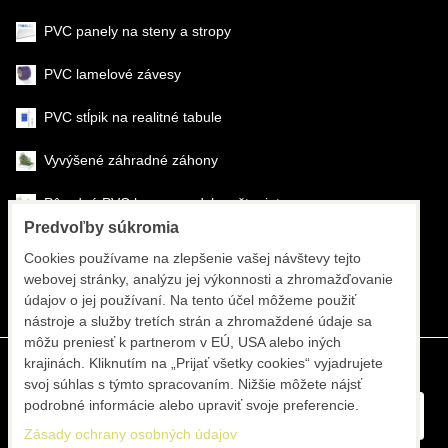
PVC panely na steny a stropy
PVC lamelové závesy
PVC stĺpik na realitné tabule
Vyvýšené záhradné záhony
Pôrodné PVC boxy na odchov šteniat
Predvoľby súkromia
Šéfmontáž & montáž
Cookies používame na zlepšenie vašej návštevy tejto
webovej stránky, analýzu jej výkonnosti a zhromažďovanie
Športové systémy
údajov o jej používaní. Na tento účel môžeme použiť
nástroje a služby tretích strán a zhromaždené údaje sa
môžu preniesť k partnerom v EÚ, USA alebo iných
krajinách. Kliknutím na „Prijať všetky cookies“ vyjadrujete
svoj súhlas s týmto spracovaním. Nižšie môžete nájsť
podrobné informácie alebo upraviť svoje preferencie.
Zásady ochrany osobných údajov