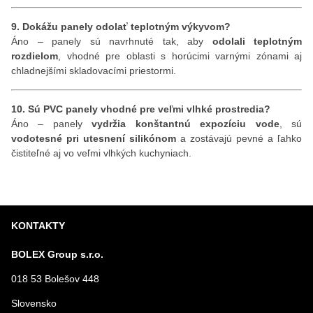
9. Dokážu panely odolať teplotným výkyvom?
Áno – panely sú navrhnuté tak, aby
odolali teplotným
rozdielom
, vhodné pre oblasti s horúcimi varnými zónami aj
chladnejšími skladovacími priestormi.
10. Sú PVC panely vhodné pre veľmi vlhké prostredia?
Áno – panely
vydržia konštantnú expozíciu vode
, sú
vodotesné pri utesnení silikónom
a zostávajú pevné a ľahko
čistiteľné aj vo veľmi vlhkých kuchyniach.
KONTAKTY
BOLEX Group s.r.o.
018 53 Bolešov 448
Slovensko