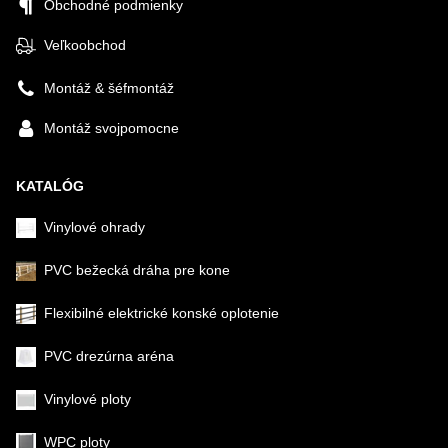
Obchodné podmienky
Veľkoobchod
Montáž & šéfmontáž
Montáž svojpomocne
KATALÓG
Vinylové ohrady
PVC bežecká dráha pre kone
Flexibilné elektrické konské oplotenie
PVC drezúrna aréna
Vinylové ploty
WPC ploty