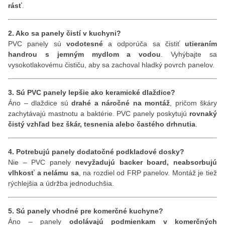
rásť
.
2. Ako sa panely čistí v kuchyni?
PVC panely sú
vodotesné
a odporúča sa čistiť
utieraním
handrou s jemným mydlom a vodou
. Vyhýbajte sa
vysokotlakovému čističu, aby sa zachoval hladký povrch panelov.
3. Sú PVC panely lepšie ako keramické dlaždice?
Áno – dlaždice sú
drahé a náročné na montáž
, pričom škáry
zachytávajú mastnotu a baktérie. PVC panely poskytujú
rovnaký
čistý vzhľad bez škár, tesnenia alebo častého drhnutia
.
4. Potrebujú panely dodatočné podkladové dosky?
Nie – PVC panely
nevyžadujú backer board, neabsorbujú
vlhkosť a nelámu sa
, na rozdiel od FRP panelov. Montáž je tiež
rýchlejšia a údržba jednoduchšia.
5. Sú panely vhodné pre komerčné kuchyne?
Áno – panely
odolávajú podmienkam v komerčných