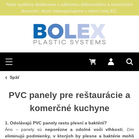
Naše systémy dodávame s odbornou šéfmontážou a technickým
dozorom, ktoré zabezpečujeme v rámci celej EÚ.
Hľadať
0 €
Prihlásiť sa
Menu
Vyh
Späť
PVC panely pre reštaurácie a
komerčné kuchyne
1. Odolávajú PVC panely rastu plesní a baktérií?
Áno – panely sú
neporézne a odolné voči vlhkosti
, čím
eliminujú podmienky, v ktorých by plesne a baktérie mohli