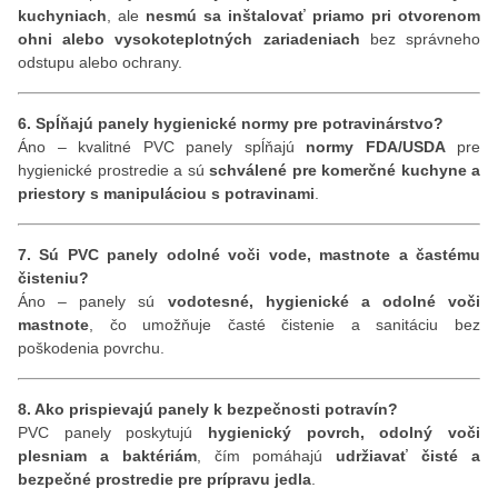
kuchyniach
, ale
nesmú sa inštalovať priamo pri otvorenom
ohni alebo vysokoteplotných zariadeniach
bez správneho
odstupu alebo ochrany.
6. Spĺňajú panely hygienické normy pre potravinárstvo?
Áno – kvalitné PVC panely spĺňajú
normy FDA/USDA
pre
hygienické prostredie a sú
schválené pre komerčné kuchyne a
priestory s manipuláciou s potravinami
.
7. Sú PVC panely odolné voči vode, mastnote a častému
čisteniu?
Áno – panely sú
vodotesné, hygienické a odolné voči
mastnote
, čo umožňuje časté čistenie a sanitáciu bez
poškodenia povrchu.
8. Ako prispievajú panely k bezpečnosti potravín?
PVC panely poskytujú
hygienický povrch, odolný voči
plesniam a baktériám
, čím pomáhajú
udržiavať čisté a
bezpečné prostredie pre prípravu jedla
.