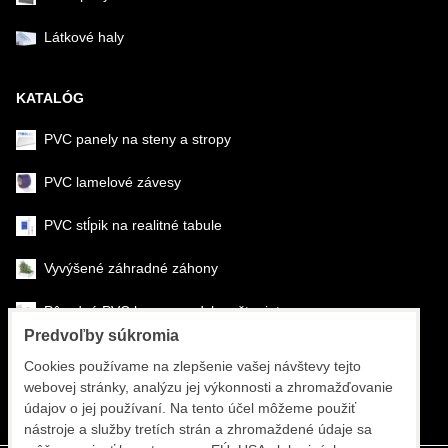
Látkové haly
KATALÓG
PVC panely na steny a stropy
PVC lamelové závesy
PVC stĺpik na realitné tabule
Vyvýšené záhradné záhony
Pôrodné PVC boxy na odchov šteniat
Predvoľby súkromia
Šéfmontáž & montáž
Cookies používame na zlepšenie vašej návštevy tejto
webovej stránky, analýzu jej výkonnosti a zhromažďovanie
Športové systémy
údajov o jej používaní. Na tento účel môžeme použiť
nástroje a služby tretích strán a zhromaždené údaje sa