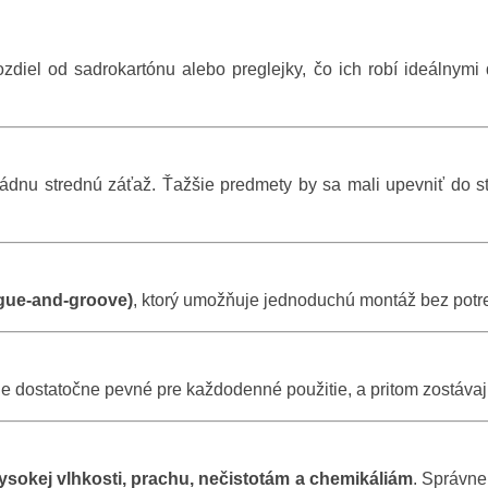
rozdiel od sadrokartónu alebo preglejky, čo ich robí ideálnym
ádnu strednú záťaž. Ťažšie predmety by sa mali upevniť do st
gue-and-groove)
, ktorý umožňuje jednoduchú montáž bez potre
 je dostatočne pevné pre každodenné použitie, a pritom zostávaj
sokej vlhkosti, prachu, nečistotám a chemikáliám
. Správne