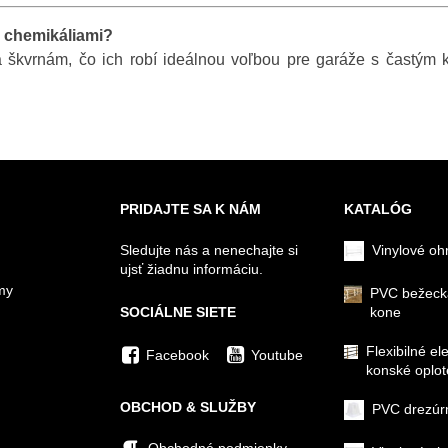
s chemikáliami?
 škvrnám, čo ich robí ideálnou voľbou pre garáže s častým k
PRIDAJTE SA K NÁM
KATALÓG
Sledujte nás a nenechajte si
Vinylové oh
ujsť žiadnu informáciu.
my
PVC bežeck
SOCIÁLNE SIETE
kone
Flexibilné el
Facebook
Youtube
konské oplot
OBCHOD & SLUŽBY
PVC drezúr