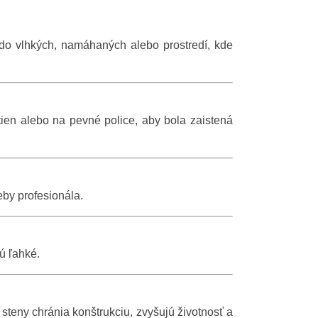
Greek
i do vlhkých, namáhaných alebo prostredí, kde
ien alebo na pevné police, aby bola zaistená
by profesionála.
ú ľahké.
 steny chránia konštrukciu, zvyšujú životnosť a