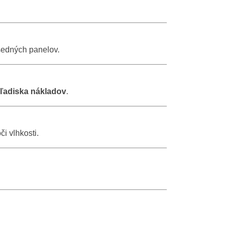
edných panelov.
 hľadiska nákladov
.
i vlhkosti.