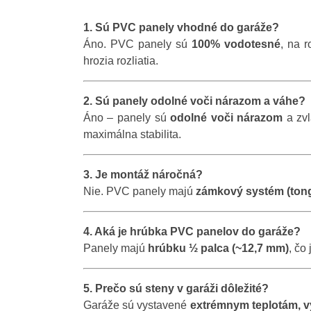
1. Sú PVC panely vhodné do garáže?
Áno. PVC panely sú
100% vodotesné
, na 
hrozia rozliatia.
2. Sú panely odolné voči nárazom a váhe?
Áno – panely sú
odolné voči nárazom
a zvl
maximálna stabilita.
3. Je montáž náročná?
Nie. PVC panely majú
zámkový systém (ton
4. Aká je hrúbka PVC panelov do garáže?
Panely majú
hrúbku ½ palca (~12,7 mm)
, čo
5. Prečo sú steny v garáži dôležité?
Garáže sú vystavené
extrémnym teplotám, vy