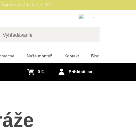
čujeme v rámci celej EÚ.
Slovak
English
Czech
adať
German
pomocne
Naša montáž
Kontakt
Blog
Polish
Hungarian
0 €
Prihlásiť sa
French
Italian
Spanish
Romanian
ráže
Dutch
Swedish
Portuguese