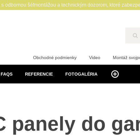
 odbornou šéfmontážou a technickým dozorom, ktoré zabezpe
Hľ
Obchodné podmienky
Video
Montáž svoj
FAQS
REFERENCIE
FOTOGALÉRIA
 panely do ga