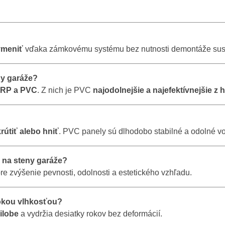
ymeniť
vďaka zámkovému systému bez nutnosti demontáže sus
ny garáže?
 FRP a PVC
. Z nich je PVC
najodolnejšie a najefektívnejšie z
krútiť alebo hniť
. PVC panely sú dlhodobo stabilné a odolné voč
 na steny garáže?
re zvýšenie pevnosti, odolnosti a estetického vzhľadu.
sokou vlhkosťou?
ilobe
a vydržia desiatky rokov bez deformácií.