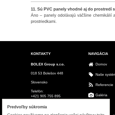
11. Sú PVC panely vhodné aj do prostredí 
Áno – panely odolávajú väčšine chemikálií a
prostriedkami.
KONTAKTY
NAVIGÁCIA
BOLEX Group s.r.o.
Domov
018 53 Bolešov 448
Naše systé
Slovensko
Referencie
Telefón:
Galéria
+421 905 755 895
E-mail:
FAQs
Predvoľby súkromia
info@bolex-systems.eu