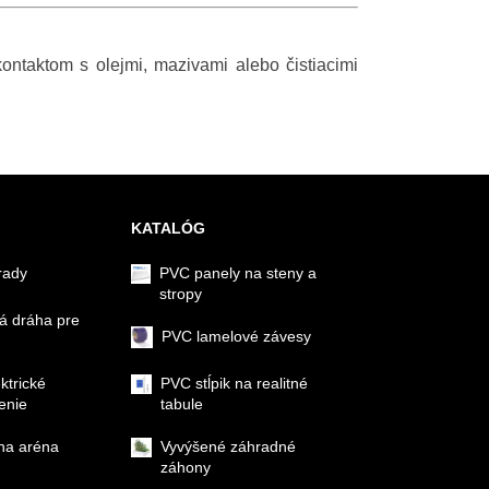
ontaktom s olejmi, mazivami alebo čistiacimi
KATALÓG
rady
PVC panely na steny a
stropy
á dráha pre
PVC lamelové závesy
ektrické
PVC stĺpik na realitné
enie
tabule
na aréna
Vyvýšené záhradné
záhony